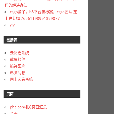
死的解决办法
csgo骗子，b5平台锦标赛，csgo团队 芝
士史莱姆 76561198991399077
???
链接表
云阅卷系统
截屏软件
搞笑图片
电脑阅卷
网上阅卷系统
页面
phalcon相关页面汇总
关于