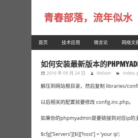
Skip
to
青春部落，流年似水
content
青
春
首页
技术应用
微言论
网络文
是
一
场
如何安装最新版本的PHPMYADMIN
远
2016 年 09 月 24 日
Nelson
index
,
行，
总
解压到网站根目录，然后复制 libraries/config.d
记
不
以后相关的配置就要修改 config.inc.php。
起
来
如果你的phpmyadmin是要链接到对应ip
时
的
$cfg[‘Servers’][$i][‘host’] = ‘your ip’;