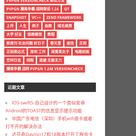
PVPGN VERSIONCHECK 修改方法
PVPGN 魔兽争霸 战网架设 1.24
QT
SNAPSHOT
VC++
ZEND FRAMEWORK
上传
人生
例子
函数
域名续费
大学 好友
很晚睡觉
教程
新周刊 社会问题 好日子
春天里
查找
正则
正则表达式
深圳 工作
深爱某女子
电路封装
空间日志
线程
逃避 无能无力
魔兽争霸 战网 PVPGN 1.24E VERSIONCHECK
近期文章
IOS-swift5-自己设计的一个类似安卓
Android的TOAST的信息显示提示功能
中国广东电信（深圳）手机wifi很卡或者
打不开的解决办法
达芬奇Davinci17和18版本打开工程会卡