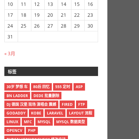
10
11
12
13
14
15
16
17
18
19
20
21
22
23
24
25
26
27
28
29
30
31
« 3月
标签
30岁 梦想 车
80后 回忆
555 定时
ASP
BN LADDER
DEDE 批量删除
DJ 德国 汉堡 现场 演唱会 震撼
FIRED
FTP
GODADDY
KOBE
LARAVEL
LAYOUT 流程
LINUX
MFC
MYSQL
MYSQL 数据类型
OPENCV
PHP