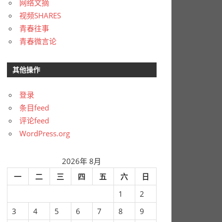
网络文摘
视频SHARES
青春往事
青春微言论
其他操作
登录
条目feed
评论feed
WordPress.org
2026年 8月
一
二
三
四
五
六
日
1
2
3
4
5
6
7
8
9