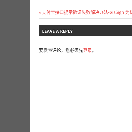
文
Previous
支付宝接口提示验证失败解决办法-$isSign 为fa
Post:
章
LEAVE A REPLY
导
航
要发表评论，您必须先
登录
。