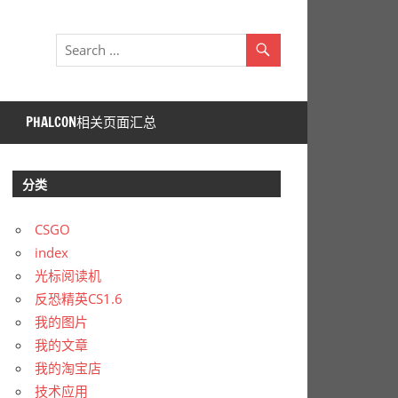
PHALCON相关页面汇总
分类
CSGO
index
光标阅读机
反恐精英CS1.6
我的图片
我的文章
我的淘宝店
技术应用