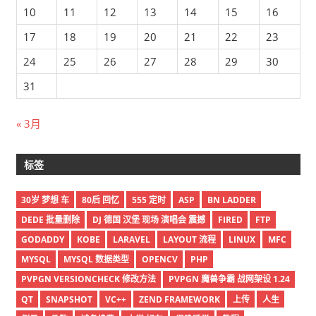
10
11
12
13
14
15
16
17
18
19
20
21
22
23
24
25
26
27
28
29
30
31
« 3月
标签
30岁 梦想 车
80后 回忆
555 定时
ASP
BN LADDER
DEDE 批量删除
DJ 德国 汉堡 现场 演唱会 震撼
FIRED
FTP
GODADDY
KOBE
LARAVEL
LAYOUT 流程
LINUX
MFC
MYSQL
MYSQL 数据类型
OPENCV
PHP
PVPGN VERSIONCHECK 修改方法
PVPGN 魔兽争霸 战网架设 1.24
QT
SNAPSHOT
VC++
ZEND FRAMEWORK
上传
人生