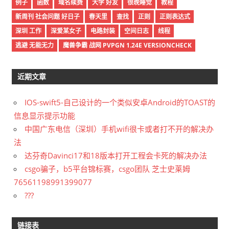
例子
函数
域名续费
大学 好友
很晚睡觉
教程
新周刊 社会问题 好日子
春天里
查找
正则
正则表达式
深圳 工作
深爱某女子
电路封装
空间日志
线程
逃避 无能无力
魔兽争霸 战网 PVPGN 1.24E VERSIONCHECK
近期文章
IOS-swift5-自己设计的一个类似安卓Android的TOAST的
信息显示提示功能
中国广东电信（深圳）手机wifi很卡或者打不开的解决办
法
达芬奇Davinci17和18版本打开工程会卡死的解决办法
csgo骗子，b5平台锦标赛，csgo团队 芝士史莱姆
76561198991399077
???
链接表