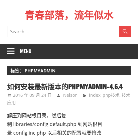
Skip
青春部落，流年似水
to
content
青
春
是
一
MENU
场
远
标签：
PHPMYADMIN
行，
总
如何安装最新版本的PHPMYADMIN-4.6.4
记
2016 年 09 月 24 日
Nelson
index
,
php技术
,
技术
不
应用
起
来
解压到网站根目录，然后复
时
制 libraries/config.default.php 到网站根目
的
录 config.inc.php 以后相关的配置就要修改
路。