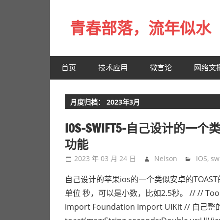
Skip
to
青春部落，流年似水
content
青
春
首页
技术应用
微言论
网络文
是
一
场
月度归档：
2023年3月
远
行，
IOS-SWIFT5-自己设计的一个
总
功能
记
2023 年 03 月 24 日
Nelson
IOS
,
swi
不
起
自己设计的苹果ios的一个类似安卓的TOAS
来
单位 秒，可以是小数，比如2.5秒。 // // Tools.swift 
时
import Foundation import UIKit // 自己整
的