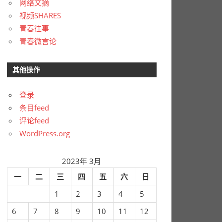
网络文摘
视频SHARES
青春往事
青春微言论
其他操作
登录
条目feed
评论feed
WordPress.org
2023年 3月
一
二
三
四
五
六
日
1
2
3
4
5
6
7
8
9
10
11
12