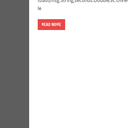
toast(msg:String,seconds:Double,vc:U
路。
le
READ MORE