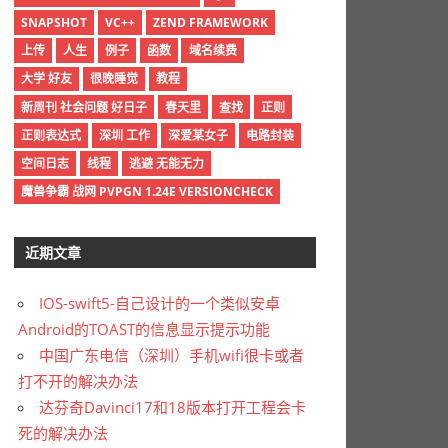
SNAPSHOT
VC++
ZEND FRAMEWORK
上传
人生
例子
函数
域名续费
大学 好友
很晚睡觉
教程
新周刊 社会问题 好日子
春天里
查找
正则
正则表达式
深圳 工作
深爱某女子
电路封装
空间日志
线程
逃避 无能无力
魔兽争霸 战网 PVPGN 1.24E VERSIONCHECK
近期文章
IOS-swift5-自己设计的一个类似安卓
Android的TOAST的信息显示提示功能
中国广东电信（深圳）手机wifi很卡或者
打不开的解决办法
达芬奇Davinci17和18版本打开工程会卡
死的解决办法