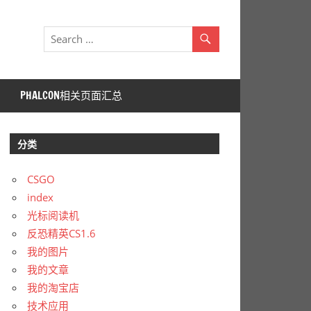
PHALCON相关页面汇总
分类
CSGO
index
光标阅读机
反恐精英CS1.6
我的图片
我的文章
我的淘宝店
技术应用