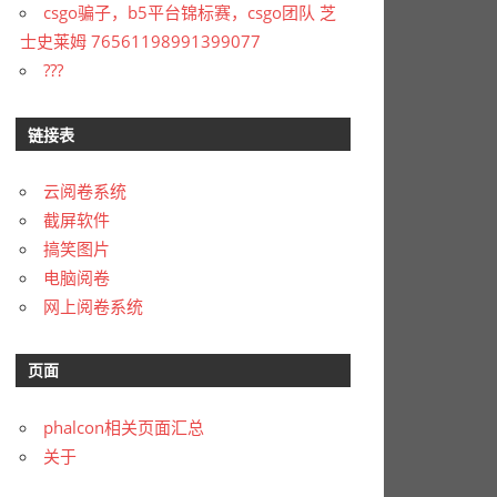
csgo骗子，b5平台锦标赛，csgo团队 芝
士史莱姆 76561198991399077
???
链接表
云阅卷系统
截屏软件
搞笑图片
电脑阅卷
网上阅卷系统
页面
phalcon相关页面汇总
关于