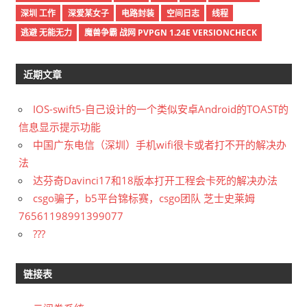
深圳 工作
深爱某女子
电路封装
空间日志
线程
逃避 无能无力
魔兽争霸 战网 PVPGN 1.24E VERSIONCHECK
近期文章
IOS-swift5-自己设计的一个类似安卓Android的TOAST的
信息显示提示功能
中国广东电信（深圳）手机wifi很卡或者打不开的解决办
法
达芬奇Davinci17和18版本打开工程会卡死的解决办法
csgo骗子，b5平台锦标赛，csgo团队 芝士史莱姆
76561198991399077
???
链接表