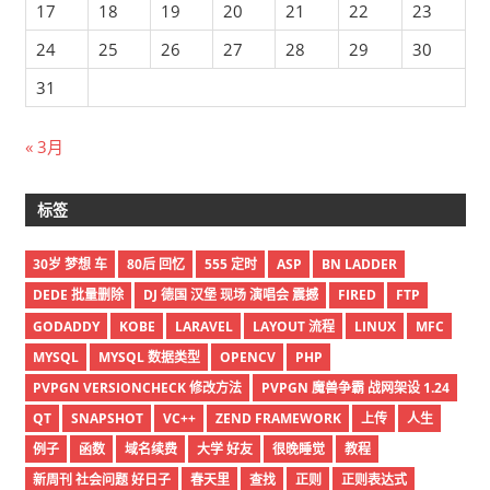
17
18
19
20
21
22
23
24
25
26
27
28
29
30
31
« 3月
标签
30岁 梦想 车
80后 回忆
555 定时
ASP
BN LADDER
DEDE 批量删除
DJ 德国 汉堡 现场 演唱会 震撼
FIRED
FTP
GODADDY
KOBE
LARAVEL
LAYOUT 流程
LINUX
MFC
MYSQL
MYSQL 数据类型
OPENCV
PHP
PVPGN VERSIONCHECK 修改方法
PVPGN 魔兽争霸 战网架设 1.24
QT
SNAPSHOT
VC++
ZEND FRAMEWORK
上传
人生
例子
函数
域名续费
大学 好友
很晚睡觉
教程
新周刊 社会问题 好日子
春天里
查找
正则
正则表达式