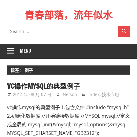
Skip
青春部落，流年似水
to
content
青
春
是
一
MENU
场
远
标签：
例子
行，
总
VC操作MYSQL的典型例子
记
2014 年 08 月 07 日
Nelson
index
,
技术应用
不
起
vc操作mysql的典型例子 1.包含文件 #include “mysql.h”
来
2.初始化数据库 //开始链接数据库 //MYSQL mysql;//定义
时
成全局的 mysql_init(&mysql); mysql_options(&mysql,
的
MYSQL_SET_CHARSET_NAME, “GB2312″);
路。