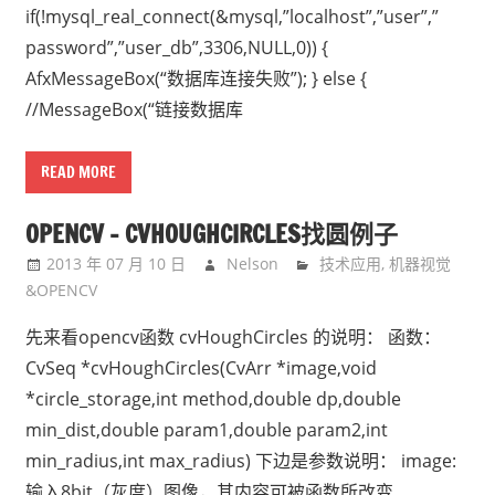
if(!mysql_real_connect(&mysql,”localhost”,”user”,”
password”,”user_db”,3306,NULL,0)) {
AfxMessageBox(“数据库连接失败”); } else {
//MessageBox(“链接数据库
READ MORE
OPENCV – CVHOUGHCIRCLES找圆例子
2013 年 07 月 10 日
Nelson
技术应用
,
机器视觉
&OPENCV
先来看opencv函数 cvHoughCircles 的说明： 函数：
CvSeq *cvHoughCircles(CvArr *image,void
*circle_storage,int method,double dp,double
min_dist,double param1,double param2,int
min_radius,int max_radius) 下边是参数说明： image:
输入8bit（灰度）图像，其内容可被函数所改变