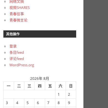
网络文摘
视频SHARES
青春往事
青春微言论
其他操作
登录
条目feed
评论feed
WordPress.org
2026年 8月
一
二
三
四
五
六
日
1
2
3
4
5
6
7
8
9