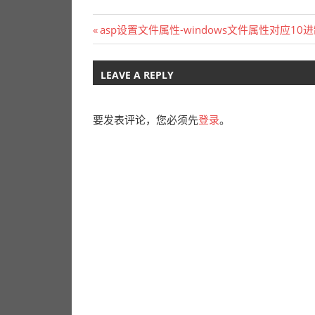
文
Previous
asp设置文件属性-windows文件属性对应10
Post:
章
LEAVE A REPLY
导
航
要发表评论，您必须先
登录
。