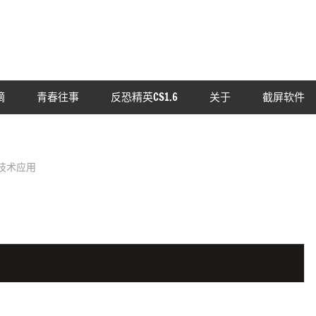
摘
青春往事
反恐精英CS1.6
关于
截屏软件
技术应用