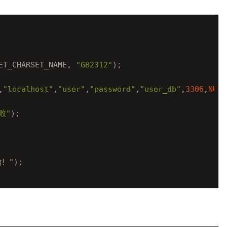
ET_CHARSET_NAME, 
"GB2312"
); 

,
"localhost"
,
"user"
,
"password"
,
"user_db"
,
3306
,
NULL
败"
);

功！");