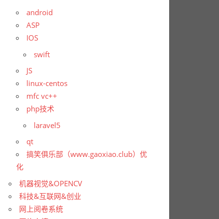
android
ASP
IOS
swift
JS
linux-centos
,
0
))

mfc vc++
php技术
laravel5
qt
搞笑俱乐部（www.gaoxiao.club）优
化
机器视觉&OPENCV
科技&互联网&创业
网上阅卷系统