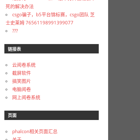
死的解决办法
csgo骗子，b5平台锦标赛，csgo团队 芝
士史莱姆 76561198991399077
???
链接表
云阅卷系统
截屏软件
搞笑图片
电脑阅卷
网上阅卷系统
页面
phalcon相关页面汇总
关于