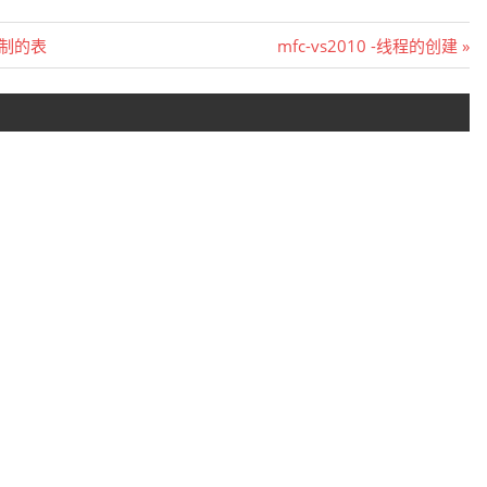
Next
进制的表
mfc-vs2010 -线程的创建
Post: