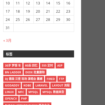
10
11
12
13
14
15
16
17
18
19
20
21
22
23
24
25
26
27
28
29
30
31
« 3月
标签
30岁 梦想 车
80后 回忆
555 定时
ASP
BN LADDER
DEDE 批量删除
DJ 德国 汉堡 现场 演唱会 震撼
FIRED
FTP
GODADDY
KOBE
LARAVEL
LAYOUT 流程
LINUX
MFC
MYSQL
MYSQL 数据类型
OPENCV
PHP