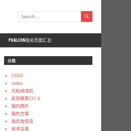
PHALCON相关页面汇总
分类
CSGO
index
光标阅读机
反恐精英CS1.6
我的图片
我的文章
我的淘宝店
技术应用