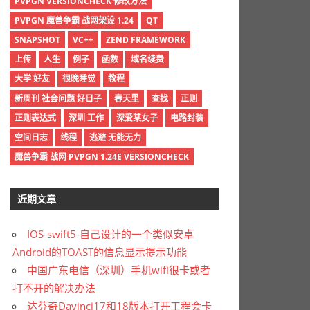
PVPGN VERSIONCHECK 修改方法
PVPGN 魔兽争霸 战网架设 1.24
QT
SNAPSHOT
VC++
ZEND FRAMEWORK
上传
人生
例子
函数
域名续费
大学 好友
很晚睡觉
教程
新周刊 社会问题 好日子
春天里
查找
正则
正则表达式
深圳 工作
深爱某女子
电路封装
空间日志
线程
逃避 无能无力
魔兽争霸 战网 PVPGN 1.24E VERSIONCHECK
近期文章
IOS-swift5-自己设计的一个类似安卓
Android的TOAST的信息显示提示功能
中国广东电信（深圳）手机wifi很卡或者
打不开的解决办法
达芬奇Davinci17和18版本打开工程会卡