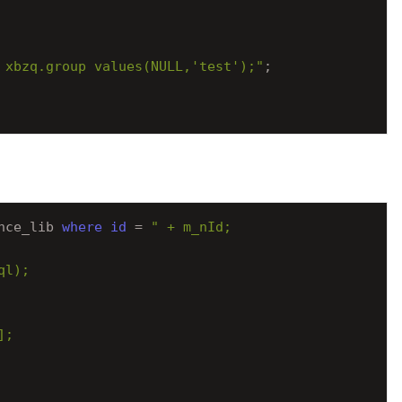
 xbzq.group values(NULL,'test');"
;

nce_lib 
where
id
 = 
" + m_nId;

l);

;
