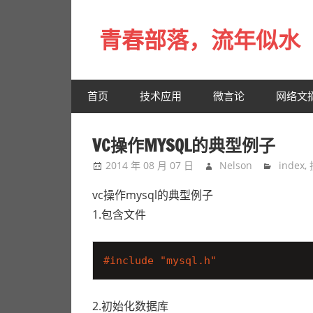
Skip
to
青春部落，流年似水
content
青
春
首页
技术应用
微言论
网络文
是
一
场
VC操作MYSQL的典型例子
远
2014 年 08 月 07 日
Nelson
index
,
行，
总
vc操作mysql的典型例子
记
1.包含文件
不
起
#
include
"mysql.h"
来
时
的
2.初始化数据库