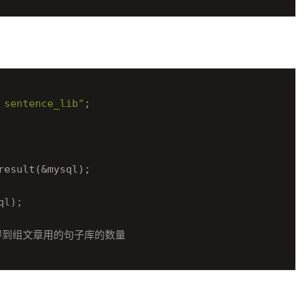
 sentence_lib"
;

esult(&mysql);

ql);
得到组文章用的句子库的数量