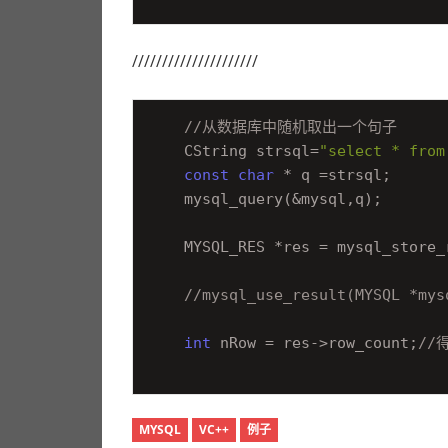
/////////////////////
//从数据库中随机取出一个句子
    CString strsql=
"select * from
const
char
 * q =strsql;

    mysql_query(&mysql,q);

    MYSQL_RES *res = mysql_store_r
//mysql_use_result(MYSQL *mys
int
 nRow = res->row_count;
//
MYSQL
VC++
例子