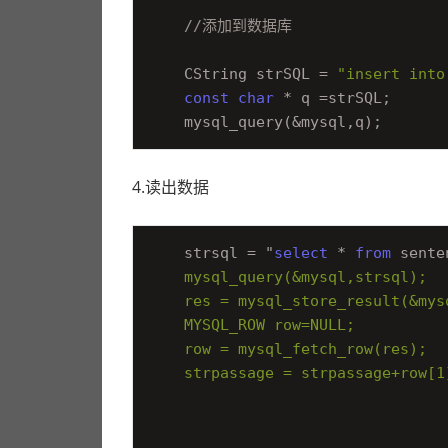
//添加到数据库
    CString strSQL = 
"insert into
const
char
 * q =strSQL;

4.读出数据
    strsql = "
select
 * 
from
 sente
    mysql_query(&mysql,strsql);

    res = mysql_store_result(&mysq
    MYSQL_ROW row=NULL;

    row = mysql_fetch_row(res);

    strpassage = strpassage+row[1]