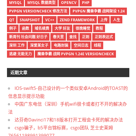
MYSQL
MYSQL 数据类型
OPENCV
PHP
PVPGN VERSIONCHECK 修改方法
PVPGN 魔兽争霸 战网架设 1.24
QT
SNAPSHOT
VC++
ZEND FRAMEWORK
上传
人生
例子
函数
域名续费
大学 好友
很晚睡觉
教程
新周刊 社会问题 好日子
春天里
查找
正则
正则表达式
深圳 工作
深爱某女子
电路封装
空间日志
线程
逃避 无能无力
魔兽争霸 战网 PVPGN 1.24E VERSIONCHECK
近期文章
IOS-swift5-自己设计的一个类似安卓Android的TOAST的
信息显示提示功能
中国广东电信（深圳）手机wifi很卡或者打不开的解决办
法
达芬奇Davinci17和18版本打开工程会卡死的解决办法
csgo骗子，b5平台锦标赛，csgo团队 芝士史莱姆
76561198991399077