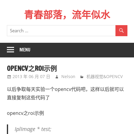
Skip
青春部落，流年似水
to
content
青
春
是
一
MENU
场
远
OPENCV之ROI示例
行，
2013 年 06 月 07 日
Nelson
机器视觉&OPENCV
总
记
以后争取每天实验一个opencv代码吧，这样以后就可以
不
直接复制这些代码了
起
来
opencv之roi示例
时
的
IplImage * test;
路。