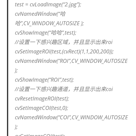
test = cvLoadImage(“2.jpg”);
cvNamedWindow(“哈
哈”,CV_WINDOW_AUTOSIZE );
cvShowImage(“哈哈”,test);
//设置一下感兴趣区域，并且显示出来roi
cvSetImageROI(test,(cvRect)(1,1,200,200));
cvNamedWindow(“ROI”,CV_WINDOW_AUTOSIZE
);
cvShowImage(“ROI”,test);
//设置一下感兴趣通道，并且显示出来coi
cvResetImageROI(test);
cvSetImageCOI(test,0);
cvNamedWindow(“COI”,CV_WINDOW_AUTOSIZE
);