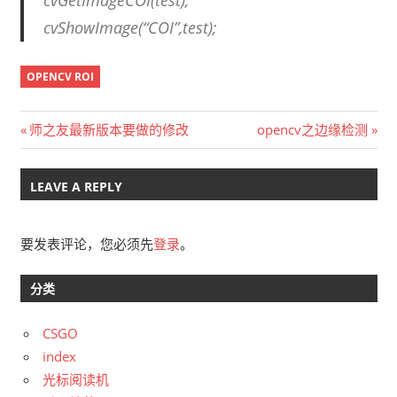
cvGetImageCOI(test);
cvShowImage(“COI”,test);
OPENCV ROI
文
Previous
Next
师之友最新版本要做的修改
opencv之边缘检测
Post:
Post:
章
LEAVE A REPLY
导
航
要发表评论，您必须先
登录
。
分类
CSGO
index
光标阅读机