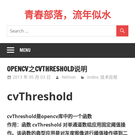
Skip
青春部落，流年似水
to
content
青
春
是
一
MENU
场
远
OPENCV之CVTHRESHOLD说明
行，
2013 年 05 月 03 日
Nelson
index
,
技术应用
总
记
cvThreshold
不
起
来
cvThreshold是opencv库中的一个函数
时
作用：函数 cvThreshold 对单通道数组应用固定阈值操
的
作。该函数的典型应用是对灰度图像进行阈值操作得到二
路。