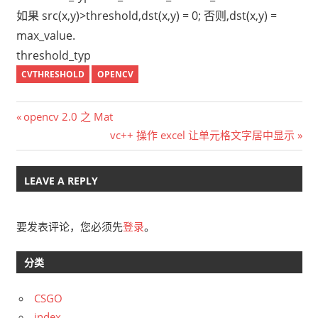
如果 src(x,y)>threshold,dst(x,y) = 0; 否则,dst(x,y) =
max_value.
threshold_typ
CVTHRESHOLD
OPENCV
文
Previous
opencv 2.0 之 Mat
Post:
Next
vc++ 操作 excel 让单元格文字居中显示
章
Post:
导
LEAVE A REPLY
航
要发表评论，您必须先
登录
。
分类
CSGO
index