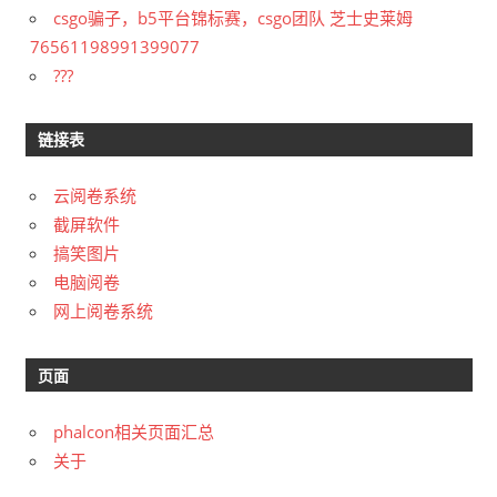
csgo骗子，b5平台锦标赛，csgo团队 芝士史莱姆
76561198991399077
???
链接表
云阅卷系统
截屏软件
搞笑图片
电脑阅卷
网上阅卷系统
页面
phalcon相关页面汇总
关于