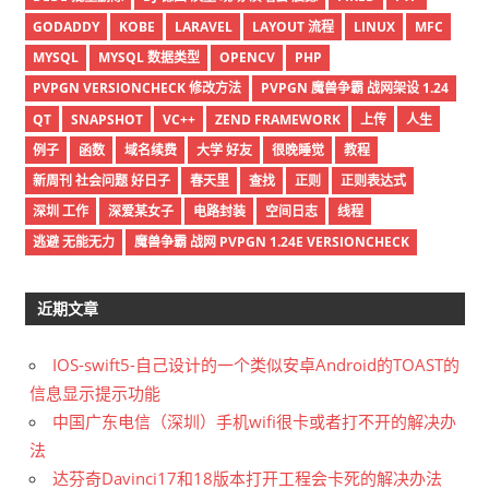
GODADDY
KOBE
LARAVEL
LAYOUT 流程
LINUX
MFC
MYSQL
MYSQL 数据类型
OPENCV
PHP
PVPGN VERSIONCHECK 修改方法
PVPGN 魔兽争霸 战网架设 1.24
QT
SNAPSHOT
VC++
ZEND FRAMEWORK
上传
人生
例子
函数
域名续费
大学 好友
很晚睡觉
教程
新周刊 社会问题 好日子
春天里
查找
正则
正则表达式
深圳 工作
深爱某女子
电路封装
空间日志
线程
逃避 无能无力
魔兽争霸 战网 PVPGN 1.24E VERSIONCHECK
近期文章
IOS-swift5-自己设计的一个类似安卓Android的TOAST的
信息显示提示功能
中国广东电信（深圳）手机wifi很卡或者打不开的解决办
法
达芬奇Davinci17和18版本打开工程会卡死的解决办法