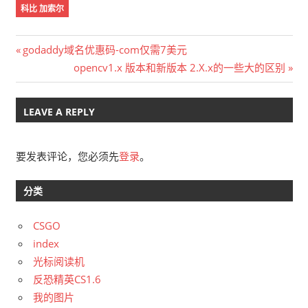
科比 加索尔
文
Previous
godaddy域名优惠码-com仅需7美元
Post:
Next
opencv1.x 版本和新版本 2.X.x的一些大的区别
章
Post:
导
LEAVE A REPLY
航
要发表评论，您必须先
登录
。
分类
CSGO
index
光标阅读机
反恐精英CS1.6
我的图片