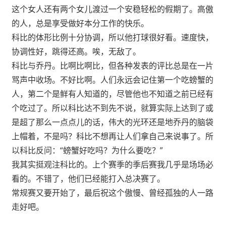
这个女人还有两个女儿渡过一个安稳轻松的假期了。高傲
的人，总是享受做好本分工作的快乐。
科比的体形比例十分协调，所以他打球很好看。速度快，
协调性好，跳得还高。唉，无敌了。
科比与乔丹。比啊比啊比，但各种发表的评比总是在一片
骂声中收场。不好比啊。人们永远会记住第一个吃螃蟹的
人，第二个是鲜有人知道的，尽管他也不知道之前已经有
个吃过了。所以科比达不到先不说，就算实际上达到了或
是超了那么一点点儿的话，伟大的光环还是地乔丹的脑袋
上帽着，不是吗？科比不想再让人们拿自己来说事了。所
以科比反问：“螃蟹好吃吗？为什么要吃？”
我其实挺观注科比的。上个赛季的季后赛我几乎是场场必
看的。不错了，他们已经能打入总决赛了。
常规赛又要开始了，最后祝这个傲慢、曾经孤独的人一路
走好吧。