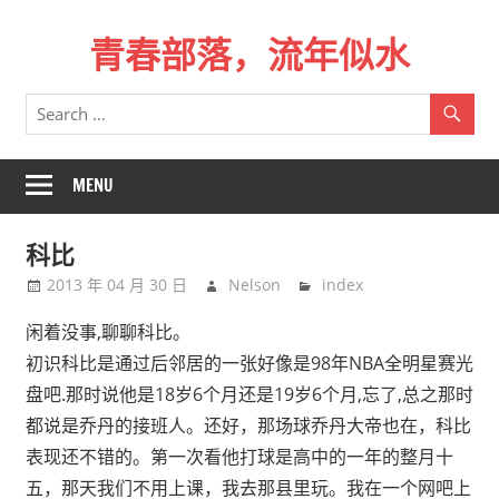
Skip
青春部落，流年似水
to
content
青
春
是
一
MENU
场
远
科比
行，
2013 年 04 月 30 日
Nelson
index
总
记
闲着没事,
聊聊科比。
不
初识科比是通过后邻居的一张好像是98
年NBA
全明星赛光
起
盘吧.
那时说他是18
岁6
个月还是19
岁6
个月,
忘了,
总之那时
来
都说是乔丹的接班人。还好，那场球乔丹大帝也在，科比
时
表现还不错的。第一次看他打球是高中的一年的整月十
的
五，那天我们不用上课，我去那县里玩。我在一个网吧上
路。