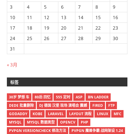
3
4
5
6
7
8
9
10
11
12
13
14
15
16
17
18
19
20
21
22
23
24
25
26
27
28
29
30
31
« 3月
标签
30岁 梦想 车
80后 回忆
555 定时
ASP
BN LADDER
DEDE 批量删除
DJ 德国 汉堡 现场 演唱会 震撼
FIRED
FTP
GODADDY
KOBE
LARAVEL
LAYOUT 流程
LINUX
MFC
MYSQL
MYSQL 数据类型
OPENCV
PHP
PVPGN VERSIONCHECK 修改方法
PVPGN 魔兽争霸 战网架设 1.24