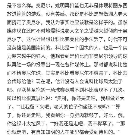
是不怎么样。奥尼尔，姚明再扣篮也无非是体现将圆东西
放进筐筐的游戏，没有美感。都说是科比是想做湖人老大
面挤走了奥尼尔，我认为事实也应该就是这样子的。虽然
媒体现在还时不时地爆料说老大之争之错越来越倾向于奥
尼尔了。这估计是想让科比完美化的手法罢了，时代不可
没英雄是美国崇尚的。科比是一个固执的人，也是一个实
力越来越牛的狂人。他想看到是科比而非奥尼尔领导的球
队再胜一场的报导出一现在各种媒体上。那时都说科比独
而不给奥尼尔球，其实是科比看奥尼尔不爽罢了，科比怎
会传球给他？现在呢，估计没有人会说科比球风太独了
吧。观众甚至抱怨一玚球赛竟看不到科比表现不了几次。
所以科比很真诚地说：“奥哥，你还是走吧，我想做老大
了。”“让我留下来吧，老大的位子你坐还不成吗？”“算
了，你还是走吧。我看到你一身肥肉就够了，好比，俄，
你这绿叶太拉风了。”“好我还是走吧，我不稀罕了。”“那
你就走吧，有自知知明的人在哪里都会受到待见的。”