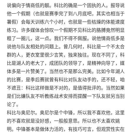
说偏向于情商低的靓。科比的确是一个固执的人。报导说
他一个假期（也就是赛季完了到八月底吧，其实也相当于
暑假）会每天训练六个小时，也就是一些枯燥的体能速度
练习。许多媒体会惊叹一个假期不见科比的胳膊竟然明显
粗了一圈儿，这一点。我们不得不佩服。说他情商低多是
说他与队友相处的问题上。曾几何时，科比是一个不太合
群的人，更衣室里很少言笑，独来独往。现在不同了，科
比是湖人的老大了，成团队的领导了，是精神向导了，媒
体多是一片赞美了。当然也不是那么完美。比如今年湖人
的比赛，是季后赛就曾有科比对队友动手的，还不轻，咱
不遮丑：科比这样做是不对的，是值得批评的。当然如果
是们比嫌队友不听教练战术安排而提醒一下队友就另当别
论了。
科比与奥尼尔。奥尼尔是个中锋，所以我不喜欢他，这里
的不喜欢就是没好感，一般般意思。所以也不太喜欢姚
明。中锋基本是做体力活的，有技巧可言，但观赏性实在