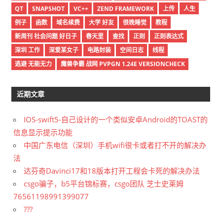
QT
SNAPSHOT
VC++
ZEND FRAMEWORK
上传
人生
例子
函数
域名续费
大学 好友
很晚睡觉
教程
新周刊 社会问题 好日子
春天里
查找
正则
正则表达式
深圳 工作
深爱某女子
电路封装
空间日志
线程
逃避 无能无力
魔兽争霸 战网 PVPGN 1.24E VERSIONCHECK
近期文章
IOS-swift5-自己设计的一个类似安卓Android的TOAST的
信息显示提示功能
中国广东电信（深圳）手机wifi很卡或者打不开的解决办
法
达芬奇Davinci17和18版本打开工程会卡死的解决办法
csgo骗子，b5平台锦标赛，csgo团队 芝士史莱姆
76561198991399077
???