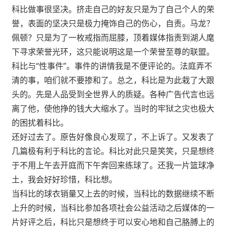
科比做事很坚决。挤走自己的好友只是为了自己个人的荣
誉，表面的坚决只是极力掩饰自己的伤心，自责。马龙？
佩顿？只是为了一枚戒指而屈膝，顶着媒体指责到湖人麾
下寻求荣誉光环，这只能说明这是一个荣誉至尊的联盟。
科比与“性事件”。事件的讲情我是不便评论的。法庭弄不
清的事，咱们就不要掺和了。总之，科比是为此栽了大跟
头的。先是人品受到全世界人的质疑。各种广告代言也远
离了他，使他挣的钱大大缩水了。当时的牢狱之灾也极大
的困扰着科比。
还好过去了。原告好像良心发现了，不上诉了。又发表了
几篇极有利于科比的言论。科比对此只是笑笑，只是想终
于不用上午去开庭而下午奔回来练球了。还我一片篮球净
土，我会好好珍惜，科比想。
当科比的球衣销量又上去的时候，当科比的数据继续不断
上升的时候，当科比参加各项社会公益活动之后媒体的一
片好评之后，科比只是想终于可以安心地和自己胳膊上的