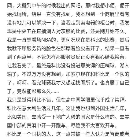
网，大概到中午的时候我出的网吧，那时我想小便，便开
始找厕所，结果一直没有找到。我本想到一个商厦里看有
没有地儿可以解决一下，当我走到卖电器的柜台时，我发
现是中央五在直播湖人对灰熊的比赛，还是刚开始不久。
我是一直想看场NBA
的，更何况现在是科比的比赛，然后
我就不顾服务员的脸色在那厚着脸皮看开了，结果一直看
到了两点半，不管怎样那服务员反正没有狠心给我换台，
让我看完了。最终是科比没有投进那关键的压哨球，湖人
输了。不过万万没有想到，加索尔现在和科比是一个队的
了，呵呵。看完球赛我才又想起找厕所了。也真服了自己
了，竟然能忍那么久……
我只是觉得科比不错，但在高中同学眼里似乎成了崇拜
。
科比在意大利生活过几年，这让我也想到外国生活几年，
比如美国，去感受一下地广人稀的国家是什么样的。去美
国中部的荒漠中开一开跑车，尽管我不太喜欢开车。
科比是一个固执的人，这一点常被一些人认为是智商或者