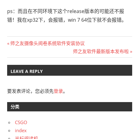
ps：而且在不同环境下这个release版本的可能还不报
错！我在xp32下，会报错，win 7 64位下就不会报错。
文
Previous
师之友摄像头阅卷系统软件安装协议
Post:
Next
师之友软件最新版本发布啦
章
Post:
导
LEAVE A REPLY
航
要发表评论，您必须先
登录
。
分类
CSGO
index
光标阅读机