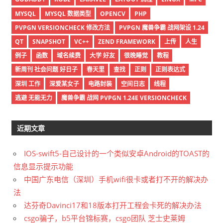
MYSQL
MYSQL 数据类型
OPENCV
PHP
PVPGN VERSIONCHECK 修改方法
PVPGN 魔兽争霸 战网架设 1.24
QT
SNAPSHOT
VC++
ZEND FRAMEWORK
上传
人生
例子
函数
域名续费
大学 好友
很晚睡觉
教程
新周刊 社会问题 好日子
春天里
查找
正则
正则表达式
深圳 工作
深爱某女子
电路封装
空间日志
线程
逃避 无能无力
魔兽争霸 战网 PVPGN 1.24E VERSIONCHECK
近期文章
IOS-swift5-自己设计的一个类似安卓Android的TOAST的
信息显示提示功能
中国广东电信（深圳）手机wifi很卡或者打不开的解决办
法
达芬奇Davinci17和18版本打开工程会卡死的解决办法
csgo骗子，b5平台锦标赛，csgo团队 芝士史莱姆