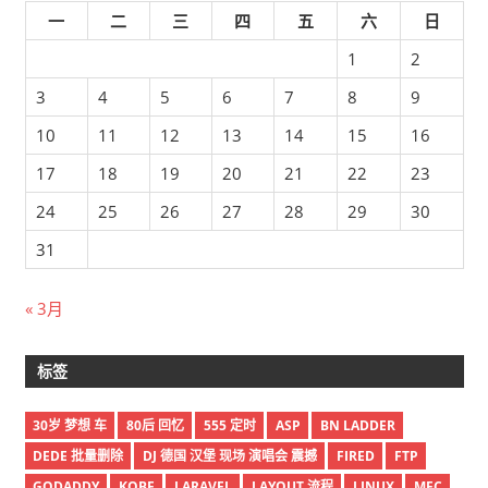
一
二
三
四
五
六
日
1
2
3
4
5
6
7
8
9
10
11
12
13
14
15
16
17
18
19
20
21
22
23
24
25
26
27
28
29
30
31
« 3月
标签
30岁 梦想 车
80后 回忆
555 定时
ASP
BN LADDER
DEDE 批量删除
DJ 德国 汉堡 现场 演唱会 震撼
FIRED
FTP
GODADDY
KOBE
LARAVEL
LAYOUT 流程
LINUX
MFC