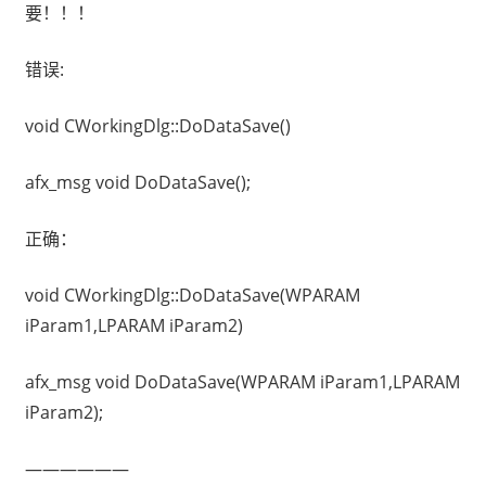
要！！！
错误:
void CWorkingDlg::DoDataSave()
afx_msg void DoDataSave();
正确：
void CWorkingDlg::DoDataSave(WPARAM
iParam1,LPARAM iParam2)
afx_msg void DoDataSave(WPARAM iParam1,LPARAM
iParam2);
——————