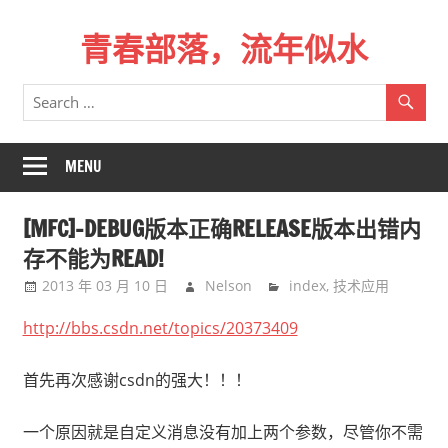
Skip
青春部落，流年似水
to
content
青
春
是
一
MENU
场
远
[MFC]-DEBUG版本正确RELEASE版本出错内
行，
存不能为READ!
总
2013 年 03 月 10 日
Nelson
index
,
技术应用
记
不
http://bbs.csdn.net/topics/20373409
起
来
首先再次感谢csdn的强大！！！
时
的
一个原因就是自定义消息没有加上两个参数，尽管你不需
路。