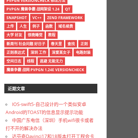
PVPGN VERSIONCHECK 修改方法
PVPGN 魔兽争霸 战网架设 1.24
QT
SNAPSHOT
VC++
ZEND FRAMEWORK
上传
人生
例子
函数
域名续费
大学 好友
很晚睡觉
教程
新周刊 社会问题 好日子
春天里
查找
正则
正则表达式
深圳 工作
深爱某女子
电路封装
空间日志
线程
逃避 无能无力
魔兽争霸 战网 PVPGN 1.24E VERSIONCHECK
近期文章
IOS-swift5-自己设计的一个类似安卓
Android的TOAST的信息显示提示功能
中国广东电信（深圳）手机wifi很卡或者
打不开的解决办法
达芬奇Davinci17和18版本打开工程会卡