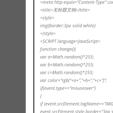
<meta http-equiv=”Content-Type” con
路。
<title>无标题文档</title>
<style>
img{border:3px solid white}
</style>
<SCRIPT language=JavaScript>
function change(){
var a=Math.random()*255;
var b=Math.random()*255;
var c=Math.random()*255;
var color=”rgb(“+a+”,”+b+”,”+c+”)”;
if(event.type==”mouseover”)
{
if (event.srcElement.tagName==”IMG
event.srcElement.style.border=”3px s