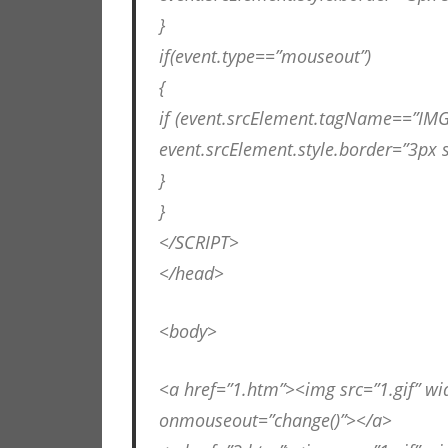
}
if(event.type==”mouseout”)
{
if (event.srcElement.tagName==”IMG
event.srcElement.style.border=”3px s
}
}
</SCRIPT>
</head>
<body>
<a href=”1.htm”><img src=”1.gif” w
onmouseout=”change()”></a>