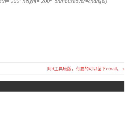
idth=”200″ height=”200″ onmouseover=change()
Next
阿d工具原版，有要的可以留下email。
Post: