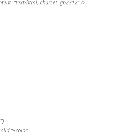
tent=”text/html; charset=gb2312″ />
”)
olid “+color