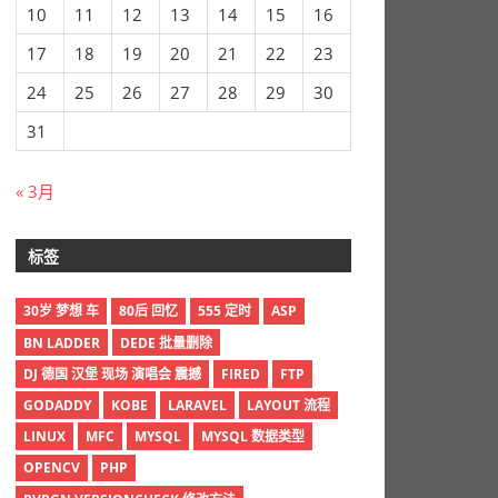
10
11
12
13
14
15
16
17
18
19
20
21
22
23
24
25
26
27
28
29
30
31
« 3月
标签
30岁 梦想 车
80后 回忆
555 定时
ASP
BN LADDER
DEDE 批量删除
DJ 德国 汉堡 现场 演唱会 震撼
FIRED
FTP
GODADDY
KOBE
LARAVEL
LAYOUT 流程
LINUX
MFC
MYSQL
MYSQL 数据类型
OPENCV
PHP