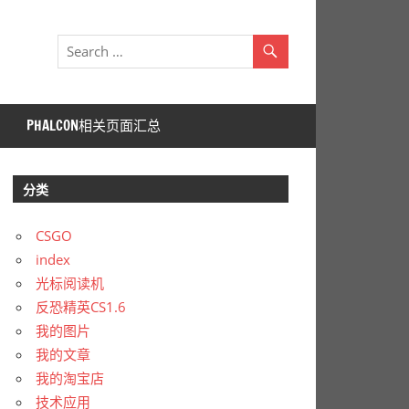
PHALCON相关页面汇总
分类
CSGO
index
光标阅读机
反恐精英CS1.6
我的图片
我的文章
我的淘宝店
技术应用