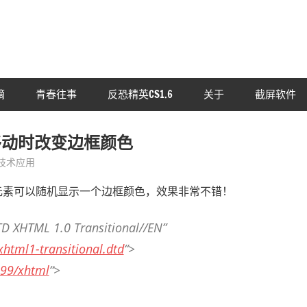
摘
青春往事
反恐精英CS1.6
关于
截屏软件
移动时改变边框颜色
技术应用
元素可以随机显示一个边框颜色，效果非常不错！
D XHTML 1.0 Transitional//EN”
html1-transitional.dtd
“>
999/xhtml
“>