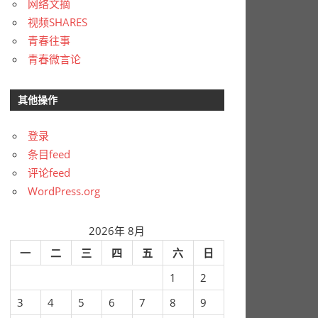
网络文摘
视频SHARES
青春往事
青春微言论
其他操作
登录
条目feed
评论feed
WordPress.org
2026年 8月
一
二
三
四
五
六
日
1
2
3
4
5
6
7
8
9