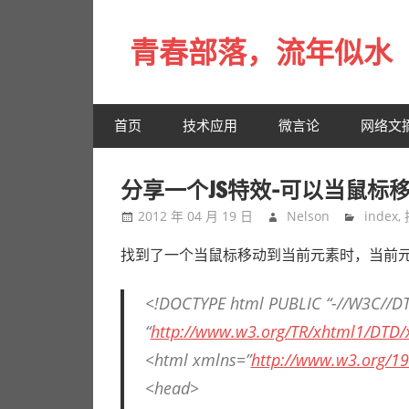
Skip
to
青春部落，流年似水
content
青
春
首页
技术应用
微言论
网络文
是
一
场
分享一个JS特效-可以当鼠标
远
2012 年 04 月 19 日
Nelson
index
,
行，
总
找到了一个当鼠标移动到当前元素时，当前
记
不
<!DOCTYPE html PUBLIC “-//W3C//DT
起
“
http://www.w3.org/TR/xhtml1/DTD/x
来
<html xmlns=”
http://www.w3.org/1
时
<head>
的