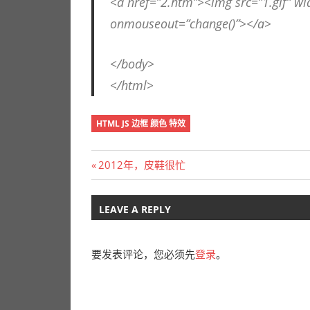
<a href=”2.htm”><img src=”1.gif” w
onmouseout=”change()”></a>
</body>
</html>
HTML JS 边框 颜色 特效
文
Previous
2012年，皮鞋很忙
Post:
章
LEAVE A REPLY
导
航
要发表评论，您必须先
登录
。