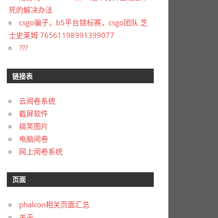
死的解决办法
csgo骗子，b5平台锦标赛，csgo团队 芝
士史莱姆 76561198991399077
???
链接表
云阅卷系统
截屏软件
搞笑图片
电脑阅卷
网上阅卷系统
页面
phalcon相关页面汇总
关于