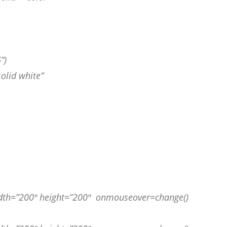
”)
olid white”
idth=”200″ height=”200″ onmouseover=change()