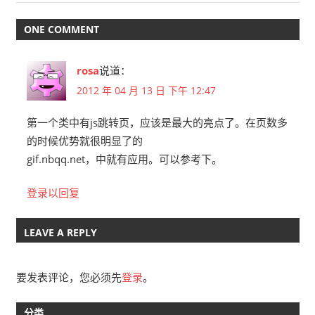
章
Post:
导
ONE COMMENT
航
rosa
说道：
2012 年 04 月 13 日 下午 12:47
第一个类中有js跳转页，应该是最大的亮点了。在页数多
的时候优势就很明显了的
gif.nbqq.net，中就有应用。可以参考下。
登录以回复
LEAVE A REPLY
要发表评论，您必须先
登录
。
分类