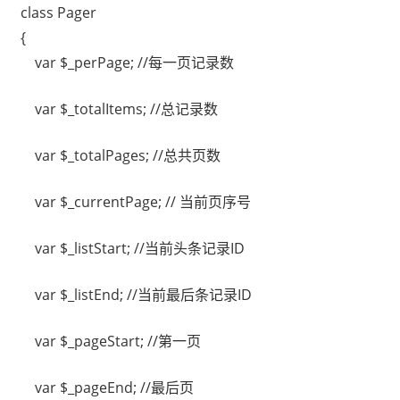
class Pager
{
var $_perPage; //每一页记录数
var $_totalItems; //总记录数
var $_totalPages; //总共页数
var $_currentPage; // 当前页序号
var $_listStart; //当前头条记录ID
var $_listEnd; //当前最后条记录ID
var $_pageStart; //第一页
var $_pageEnd; //最后页