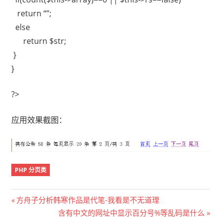
return “”;
else
return $str;
}
}
?>
应用效果截图：
PHP 分页类
文
Previous
方舟子分析韩寒作品是代笔-我看是不无道理
Post:
Next
含有中文的网址中显示百分号%等乱码是什么