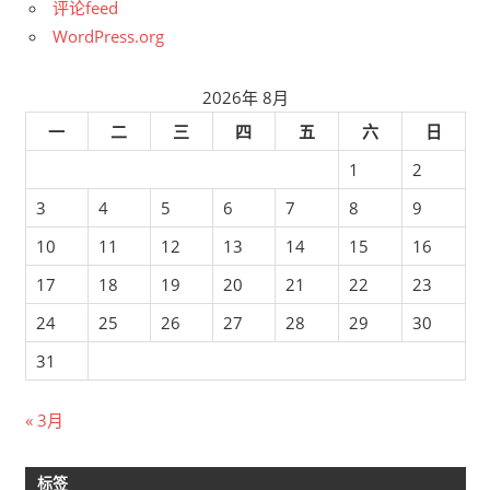
评论feed
WordPress.org
2026年 8月
一
二
三
四
五
六
日
1
2
3
4
5
6
7
8
9
10
11
12
13
14
15
16
17
18
19
20
21
22
23
24
25
26
27
28
29
30
31
« 3月
标签