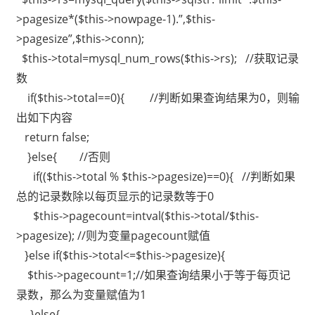
>pagesize*($this->nowpage-1).”,$this-
>pagesize”,$this->conn);
$this->total=mysql_num_rows($this->rs); //获取记录
数
if($this->total==0){ //判断如果查询结果为0，则输
出如下内容
return false;
}else{ //否则
if(($this->total % $this->pagesize)==0){ //判断如果
总的记录数除以每页显示的记录数等于0
$this->pagecount=intval($this->total/$this-
>pagesize); //则为变量pagecount赋值
}else if($this->total<=$this->pagesize){
$this->pagecount=1;//如果查询结果小于等于每页记
录数，那么为变量赋值为1
}else{