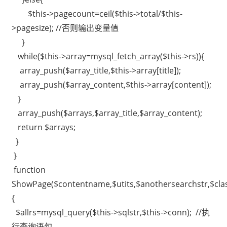
$this->pagecount=ceil($this->total/$this-
>pagesize); //否则输出变量值
}
while($this->array=mysql_fetch_array($this->rs)){
array_push($array_title,$this->array[title]);
array_push($array_content,$this->array[content]);
}
array_push($arrays,$array_title,$array_content);
return $arrays;
}
}
function
ShowPage($contentname,$utits,$anothersearchstr,$cla
{
$allrs=mysql_query($this->sqlstr,$this->conn); //执
行查询语句