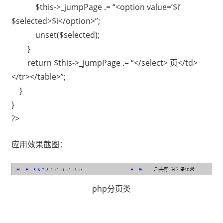
$this->_jumpPage .= “<option value=’$i’
$selected>$i</option>”;
unset($selected);
}
return $this->_jumpPage .= “</select> 页</td>
</tr></table>”;
}
}
?>
应用效果截图：
php分页类