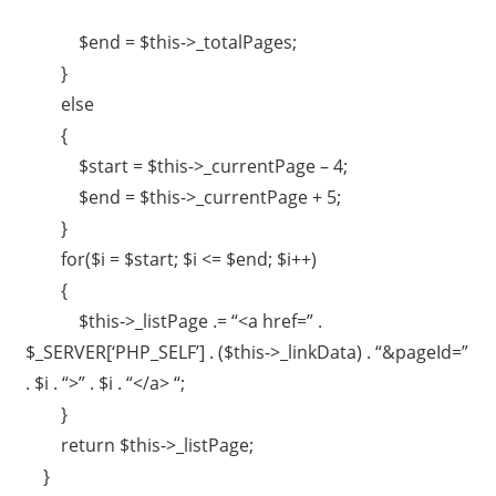
$end = $this->_totalPages;
}
else
{
$start = $this->_currentPage – 4;
$end = $this->_currentPage + 5;
}
for($i = $start; $i <= $end; $i++)
{
$this->_listPage .= “<a href=” .
$_SERVER[‘PHP_SELF’] . ($this->_linkData) . “&pageId=”
. $i . “>” . $i . “</a> “;
}
return $this->_listPage;
}