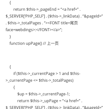
{
return $this->_pageEnd = “<a href=” .
$_SERVER[‘PHP_SELF’] . ($this->_linkData) . “&pageId=”
. $this->_totalPages . “><FONT title=尾页
face=webdings>:</FONT></a>”;
}
function upPage() // 上一页
{
if ($this->_currentPage > 1 and $this-
>_currentPage <= $this->_totalPages)
{
$up = $this->_currentPage-1;
return $this->_upPage = “<a href=” .
$_SERVER[‘PHP_SELF’] . ($this->_linkData) . “&pageId=”