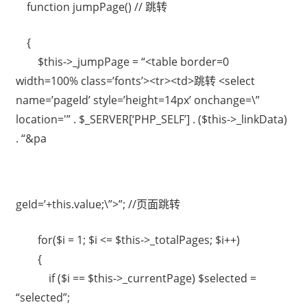
function jumpPage() // 跳转
{
$this->_jumpPage = “<table border=0
width=100% class=’fonts’><tr><td>跳转 <select
name=’pageId’ style=’height=14px’ onchange=\”
location='” . $_SERVER[‘PHP_SELF’] . ($this->_linkData)
. “&pa
geId=’+this.value;\”>”; //页面跳转
for($i = 1; $i <= $this->_totalPages; $i++)
{
if ($i == $this->_currentPage) $selected =
“selected”;