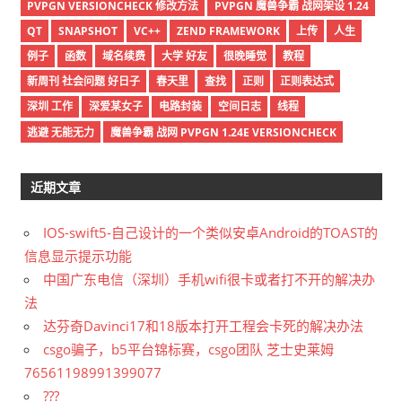
PVPGN VERSIONCHECK 修改方法
PVPGN 魔兽争霸 战网架设 1.24
QT
SNAPSHOT
VC++
ZEND FRAMEWORK
上传
人生
例子
函数
域名续费
大学 好友
很晚睡觉
教程
新周刊 社会问题 好日子
春天里
查找
正则
正则表达式
深圳 工作
深爱某女子
电路封装
空间日志
线程
逃避 无能无力
魔兽争霸 战网 PVPGN 1.24E VERSIONCHECK
近期文章
IOS-swift5-自己设计的一个类似安卓Android的TOAST的
信息显示提示功能
中国广东电信（深圳）手机wifi很卡或者打不开的解决办
法
达芬奇Davinci17和18版本打开工程会卡死的解决办法
csgo骗子，b5平台锦标赛，csgo团队 芝士史莱姆
76561198991399077
???