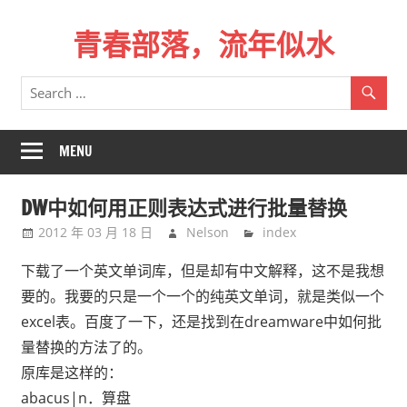
Skip
青春部落，流年似水
to
content
青
春
是
一
MENU
场
远
DW中如何用正则表达式进行批量替换
行，
2012 年 03 月 18 日
Nelson
index
总
记
下载了一个英文单词库，但是却有中文解释，这不是我想
不
要的。我要的只是一个一个的纯英文单词，就是类似一个
起
excel表。百度了一下，还是找到在dreamware中如何批
来
量替换的方法了的。
时
原库是这样的：
的
abacus|n．算盘
路。