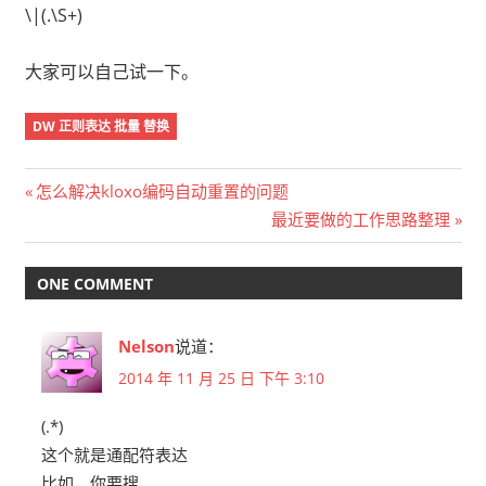
\|(.\S+)
大家可以自己试一下。
DW 正则表达 批量 替换
文
Previous
怎么解决kloxo编码自动重置的问题
Post:
Next
最近要做的工作思路整理
章
Post:
导
ONE COMMENT
航
Nelson
说道：
2014 年 11 月 25 日 下午 3:10
(.*)
这个就是通配符表达
比如，你要搜