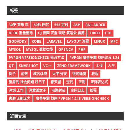
标签
30岁 梦想 车
80后 回忆
555 定时
ASP
BN LADDER
DEDE 批量删除
DJ 德国 汉堡 现场 演唱会 震撼
FIRED
FTP
GODADDY
KOBE
LARAVEL
LAYOUT 流程
LINUX
MFC
MYSQL
MYSQL 数据类型
OPENCV
PHP
PVPGN VERSIONCHECK 修改方法
PVPGN 魔兽争霸 战网架设 1.24
QT
SNAPSHOT
VC++
ZEND FRAMEWORK
上传
人生
例子
函数
域名续费
大学 好友
很晚睡觉
教程
新周刊 社会问题 好日子
春天里
查找
正则
正则表达式
深圳 工作
深爱某女子
电路封装
空间日志
线程
逃避 无能无力
魔兽争霸 战网 PVPGN 1.24E VERSIONCHECK
近期文章