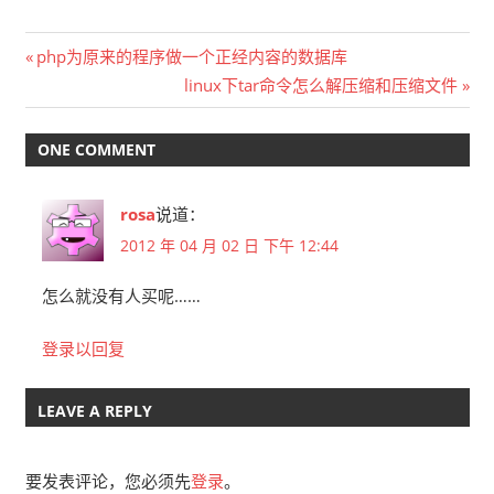
文
Previous
php为原来的程序做一个正经内容的数据库
Post:
Next
linux下tar命令怎么解压缩和压缩文件
章
Post:
导
ONE COMMENT
航
rosa
说道：
2012 年 04 月 02 日 下午 12:44
怎么就没有人买呢……
登录以回复
LEAVE A REPLY
要发表评论，您必须先
登录
。