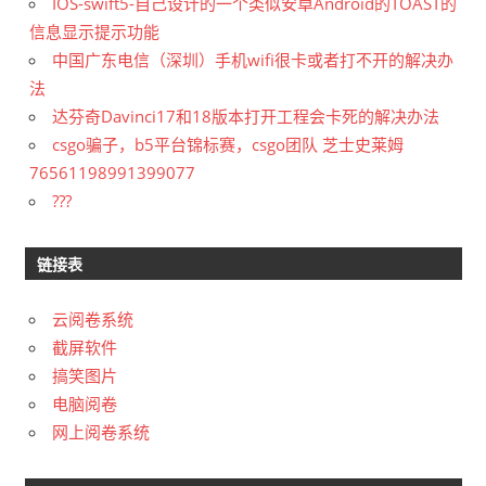
IOS-swift5-自己设计的一个类似安卓Android的TOAST的
信息显示提示功能
中国广东电信（深圳）手机wifi很卡或者打不开的解决办
法
达芬奇Davinci17和18版本打开工程会卡死的解决办法
csgo骗子，b5平台锦标赛，csgo团队 芝士史莱姆
76561198991399077
???
链接表
云阅卷系统
截屏软件
搞笑图片
电脑阅卷
网上阅卷系统