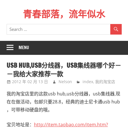
Skip
青春部落，流年似水
to
content
青
春
是
一
MENU
场
远
USB HUB,USB分线器，USB集线器哪个好－
行，
－我给大家推荐一款
总
2012 年 02 月 13 日
Nelson
index
,
我的淘宝店
记
不
我的淘宝店里的这款usb hub,usb分线器，usb集线器,现
起
在在做活动，包邮只要28.8，经典的迪士尼卡通usb hub
来
，可带移动硬盘的哦。
时
的
宝贝地址是：
http://item.taobao.com/item.htm?
路。