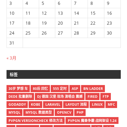
3
4
5
6
7
8
9
10
11
12
13
14
15
16
17
18
19
20
21
22
23
24
25
26
27
28
29
30
31
« 3月
标签
30岁 梦想 车
80后 回忆
555 定时
ASP
BN LADDER
DEDE 批量删除
DJ 德国 汉堡 现场 演唱会 震撼
FIRED
FTP
GODADDY
KOBE
LARAVEL
LAYOUT 流程
LINUX
MFC
MYSQL
MYSQL 数据类型
OPENCV
PHP
PVPGN VERSIONCHECK 修改方法
PVPGN 魔兽争霸 战网架设 1.24