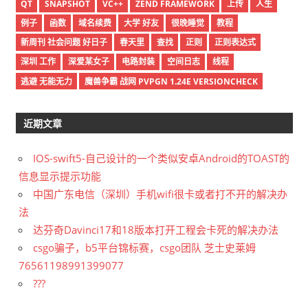
QT
SNAPSHOT
VC++
ZEND FRAMEWORK
上传
人生
例子
函数
域名续费
大学 好友
很晚睡觉
教程
新周刊 社会问题 好日子
春天里
查找
正则
正则表达式
深圳 工作
深爱某女子
电路封装
空间日志
线程
逃避 无能无力
魔兽争霸 战网 PVPGN 1.24E VERSIONCHECK
近期文章
IOS-swift5-自己设计的一个类似安卓Android的TOAST的
信息显示提示功能
中国广东电信（深圳）手机wifi很卡或者打不开的解决办
法
达芬奇Davinci17和18版本打开工程会卡死的解决办法
csgo骗子，b5平台锦标赛，csgo团队 芝士史莱姆
76561198991399077
???