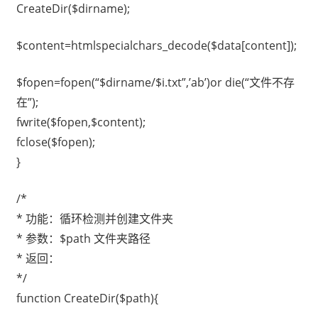
CreateDir($dirname);
$content=htmlspecialchars_decode($data[content]);
$fopen=fopen(“$dirname/$i.txt”,’ab’)or die(“文件不存
在”);
fwrite($fopen,$content);
fclose($fopen);
}
/*
* 功能：循环检测并创建文件夹
* 参数：$path 文件夹路径
* 返回：
*/
function CreateDir($path){