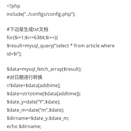
<?php
include(“../configs/config.php”);
#下边是生成txt文档
for($i=1;$i<=6384;$i++){
$result=mysql_query(“select * from article where
id=$i”);
$data=mysql_fetch_array($result);
#对日期进行转换
//$date=$data[addtime];
$date=strtotime($data[addtime]);
$date_y=date(“Y”,$date);
$date_m=date(“m”,$date);
$dirname=$date_y.$date_m;
echo $dirname;