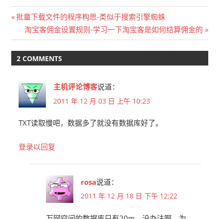
文
Previous
批量下载文件的程序构思-类似于搜索引擎蜘蛛
Post:
Next
淘宝客佣金设置规则-学习一下淘宝客是如何结算佣金的
章
Post:
导
2 COMMENTS
航
主机评论博客
说道：
2011 年 12 月 03 日 上午 10:23
TXT读取慢吧，数据多了就没有数据库好了。
登录以回复
rosa
说道：
2011 年 12 月 18 日 下午 12:22
万网空间的数据库只有20m，没办法啊。为