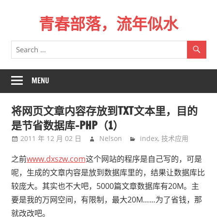
Skip
青春部落，流年似水
to
content
青
春
是
一
MENU
场
远
将网页文章内容存放到TXT文本里，目的
行，
是节省数据库-PHP（1）
总
2011 年 12 月 02 日
Nelson
index
,
技术应用
记
不
之前
www.dxszw.com
这个网站的程序是自己写的，可是
起
呢，生成的文章内容是放到数据库里的，结果让数据库比
来
较庞大。其实也不大吧，5000篇文章数据库有20M。主
时
要是我的万网空间，有限制，最大20M……为了省钱，那
的
就改改吧。
路。