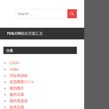
PHALCON相关页面汇总
分类
CSGO
index
光标阅读机
反恐精英CS1.6
我的图片
我的文章
我的淘宝店
技术应用