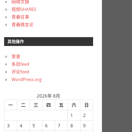
网络文摘
视频SHARES
青春往事
青春微言论
其他操作
登录
条目feed
评论feed
WordPress.org
2026年 8月
一
二
三
四
五
六
日
1
2
3
4
5
6
7
8
9