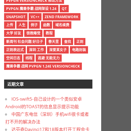
PVPGN VERSIONCHECK 修改方法
PVPGN 魔兽争霸 战网架设 1.24
QT
SNAPSHOT
VC++
ZEND FRAMEWORK
上传
人生
例子
函数
域名续费
大学 好友
很晚睡觉
教程
新周刊 社会问题 好日子
春天里
查找
正则
正则表达式
深圳 工作
深爱某女子
电路封装
空间日志
线程
逃避 无能无力
魔兽争霸 战网 PVPGN 1.24E VERSIONCHECK
近期文章
IOS-swift5-自己设计的一个类似安卓
Android的TOAST的信息显示提示功能
中国广东电信（深圳）手机wifi很卡或者
打不开的解决办法
达芬奇Davinci17和18版本打开工程会卡