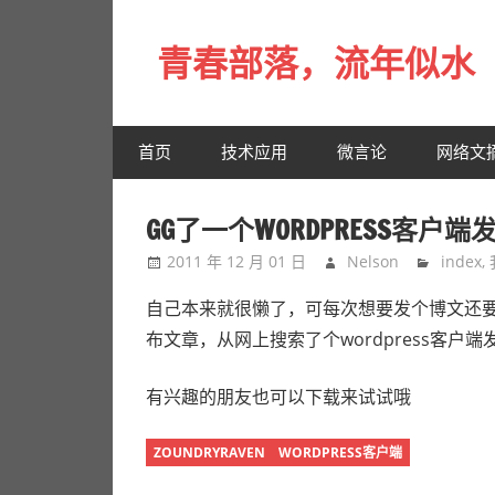
Skip
to
青春部落，流年似水
content
青
春
首页
技术应用
微言论
网络文
是
一
场
GG了一个WORDPRESS客户端发
远
2011 年 12 月 01 日
Nelson
index
,
行，
总
自己本来就很懒了，可每次想要发个博文还
记
布文章，从网上搜索了个wordpress客
不
起
有兴趣的朋友也可以下载来试试哦
来
时
ZOUNDRYRAVEN WORDPRESS客户端
的