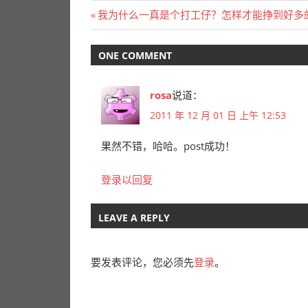
路。
文
Previous
我为什么一真是个打工仔？怎样才能挣到好多
Post:
章
ONE COMMENT
导
航
rosa
说道：
2011 年 12 月 01 日 上午 12:53
果然不错，哈哈。post成功！
登录以回复
LEAVE A REPLY
要发表评论，您必须先
登录
。