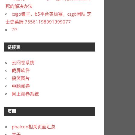
死的解决办法
csgo骗子，b5平台锦标赛，csgo团队 芝
士史莱姆 76561198991399077
???
链接表
云阅卷系统
截屏软件
搞笑图片
电脑阅卷
网上阅卷系统
页面
phalcon相关页面汇总
关于