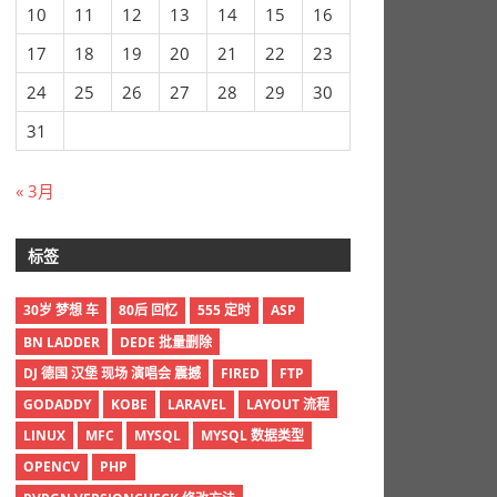
10
11
12
13
14
15
16
17
18
19
20
21
22
23
24
25
26
27
28
29
30
31
« 3月
标签
30岁 梦想 车
80后 回忆
555 定时
ASP
BN LADDER
DEDE 批量删除
DJ 德国 汉堡 现场 演唱会 震撼
FIRED
FTP
GODADDY
KOBE
LARAVEL
LAYOUT 流程
LINUX
MFC
MYSQL
MYSQL 数据类型
OPENCV
PHP