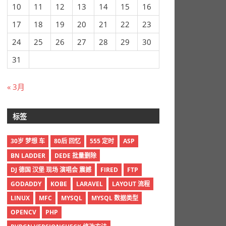
10
11
12
13
14
15
16
17
18
19
20
21
22
23
24
25
26
27
28
29
30
31
« 3月
标签
30岁 梦想 车
80后 回忆
555 定时
ASP
BN LADDER
DEDE 批量删除
DJ 德国 汉堡 现场 演唱会 震撼
FIRED
FTP
GODADDY
KOBE
LARAVEL
LAYOUT 流程
LINUX
MFC
MYSQL
MYSQL 数据类型
OPENCV
PHP