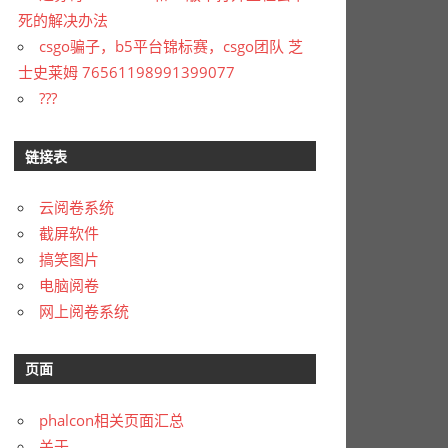
死的解决办法
csgo骗子，b5平台锦标赛，csgo团队 芝
士史莱姆 76561198991399077
???
链接表
云阅卷系统
截屏软件
搞笑图片
电脑阅卷
网上阅卷系统
页面
phalcon相关页面汇总
关于