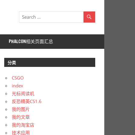
PHALCON相关页面汇总
分类
CSGO
index
光标阅读机
反恐精英CS1.6
我的图片
我的文章
我的淘宝店
技术应用