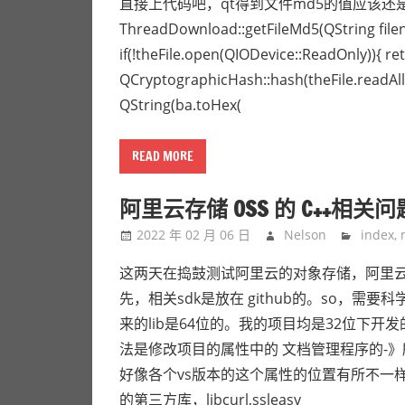
直接上代码吧，qt得到文件md5的值应该还是比
ThreadDownload::getFileMd5(QString filena
if(!theFile.open(QIODevice::ReadOnly)){ ret
QCryptographicHash::hash(theFile.readAll(
QString(ba.toHex(
READ MORE
阿里云存储 OSS 的 C++相关
2022 年 02 月 06 日
Nelson
index
,
这两天在捣鼓测试阿里云的对象存储，阿里云称为 阿里
先，相关sdk是放在 github的。so，
来的lib是64位的。我的项目均是32位下开
法是修改项目的属性中的 文档管理程序的-》所有选项-
好像各个vs版本的这个属性的位置有所不一样
的第三方库，libcurl,ssleasy