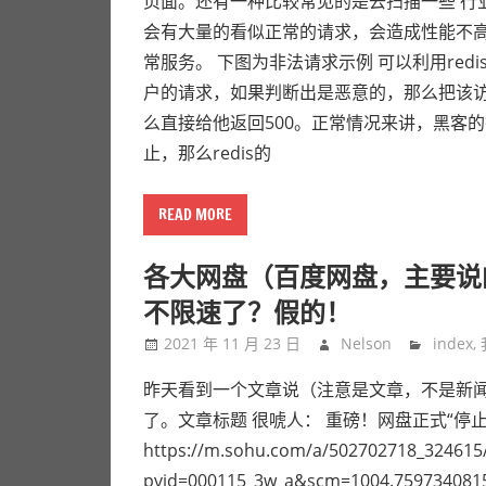
页面。还有一种比较常见的是去扫描一些 行
会有大量的看似正常的请求，会造成性能不高
常服务。 下图为非法请求示例 可以利用re
户的请求，如果判断出是恶意的，那么把该访
么直接给他返回500。正常情况来讲，黑客
止，那么redis的
READ MORE
各大网盘（百度网盘，主要说
不限速了？假的！
2021 年 11 月 23 日
Nelson
index
,
昨天看到一个文章说（注意是文章，不是新闻
了。文章标题 很唬人： 重磅！网盘正式“停
https://m.sohu.com/a/502702718_324615
pvid=000115_3w_a&scm=1004.759734081