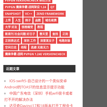
PVPGN VERSIONCHECK 修改方法
PVPGN 魔兽争霸 战网架设 1.24
QT
SNAPSHOT
VC++
ZEND FRAMEWORK
上传
人生
例子
函数
域名续费
大学 好友
很晚睡觉
教程
新周刊 社会问题 好日子
春天里
查找
正则
正则表达式
深圳 工作
深爱某女子
电路封装
空间日志
线程
逃避 无能无力
魔兽争霸 战网 PVPGN 1.24E VERSIONCHECK
近期文章
IOS-swift5-自己设计的一个类似安卓
Android的TOAST的信息显示提示功能
中国广东电信（深圳）手机wifi很卡或者
打不开的解决办法
达芬奇Davinci17和18版本打开工程会卡