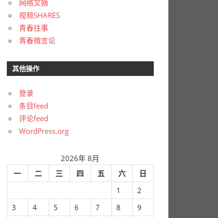
网络文摘
视频SHARES
青春往事
青春微言论
其他操作
登录
条目feed
评论feed
WordPress.org
2026年 8月
一
二
三
四
五
六
日
1
2
3
4
5
6
7
8
9