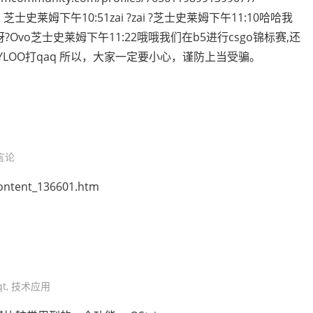
 芝士史莱姆下午10:51zai ?zai ?芝士史莱姆下午11:10哈哈我
Ovo芝士史莱姆下午11:22哦哦我们在b5进行csgo锦标赛,还
YLOO打qaq 所以，大家一定要小心，谨防上当受骗。
言论
content_136601.htm
qt
,
技术应用