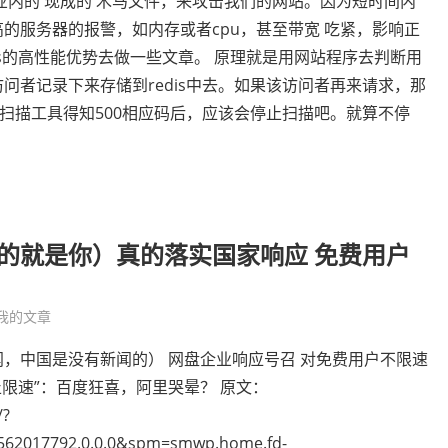
业内的 现成的 木马文件，来攻击我们的网站。因为短时间内
的服务器的报警，如内存或者cpu，甚至带宽 吃紧，影响正
dis的高性能优势去做一些文章。 原理就是用网站程序去判断用
问者记录下来存储到redis中去。如果该访问者再来请求，那
的扫描工具得知500相应码后，应该会停止扫描吧。就算不停
的就是你）真的落实国家响应 免费用户
我的文章
，中国是没有新闻的） 网盘企业响应号召 对免费用户不限速
止限速”：百度狂喜，阿里哭晕？ 原文：
/?
562017792.0.0.0&spm=smwp.home.fd-