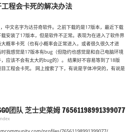
本打开工程会卡死的解决办法
nci，中文名字为达芬奇软件。之前下载的是17版本，最近下载
当时下载安装了17版本，但是软件不正常。表现为在进入了软件界
极大概率卡死（也有小概率会正常进入，或者很久很久才进
时我感觉是17版本有bug（但隐约也感觉是和自己电脑环境
，应该不会有太大的bug的）。 结果好不容易等到了18版
目工程会卡死。 网上搜索了下，有说是字体冲突的，有说是
团队 芝士史莱姆 76561198991399077
index
ommunity.com/profiles/76561198991399077/