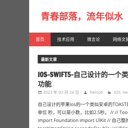
Skip
to
青春部落，流年似水
content
青
春
首页
技术应用
微言论
网络文
是
一
场
最新文章
远
行，
IOS-SWIFT5-自己设计的一个
总
功能
记
2023 年 03 月 24 日
Nelson
IOS
,
swi
不
起
自己设计的苹果ios的一个类似安卓的TOAS
来
单位 秒，可以是小数，比如2.5秒。 // // Tools.swift 
时
import Foundation import UIKit // 自己整
的