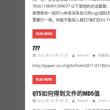
76561198991399077 以下是他的对话套路：
就想和你一起打cs你有没有自己的csgo团队呀?
需要打一场。你能不能加入我们?我们在b5 T
READ MORE
???
2022 年 02 月 07 日
Nelson
青春微
http://paper.ce.cn/jjrb/html/2011-01/30/
READ MORE
QT5如何得到文件的MD5值
2022 年 02 月 06 日
Nelson
index
,