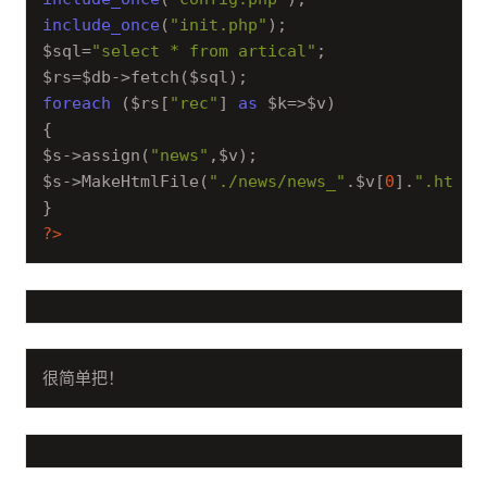
include_once
(
"init.php"
);

$sql=
"select * from artical"
;

foreach
 ($rs[
"rec"
] 
as
 $k=>$v)

{

$s->assign(
"news"
,$v);

$s->MakeHtmlFile(
"./news/news_"
.$v[
0
].
".html"
?>
很简单把！