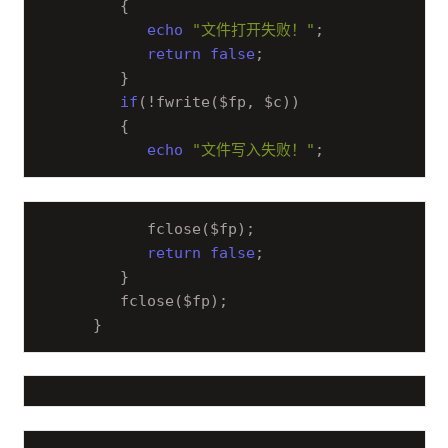
         {        

echo
"文件打开失败！"
;        

return
false
;        

         }        

if
(!fwrite($fp, $c))

         {        

echo
"文件写入失败！"
;    
            fclose($fp);        

return
false
;        

         }                

         fclose($fp);        

      }