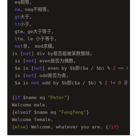
 eq相等，

ne
、neq不相等，

gt
大于
，

lt
小于，

 gte、ge大于等于，

 lte、le 小于等于，

not
非， mod求模。 

is [
not
] div by是否能被某数整除，

 is [
not
] even是否为偶数，

 $a is [
not
] even by $b即($a / $b) % 
2
 == 
0
，

 is [
not
] odd是否为奇，

 $a is 
not
 odd by $b即($a / $b) % 
2
 != 
0
 示例： 
{
if
 $name eq 
"Peter"
} 

Welcome male. 

{elseif $name eq 
"Fengfeng"
} 

{else}
 Welcome, whatever you are. {
/if}