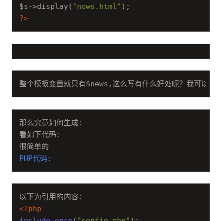
$s->display(
"news.html"
?>
整个模板变量就只有$news,这么写有什么好处呢？我可以以
那么究竟如何生成：

看如下代码：

PHP代码:
<?php
include_once
(
"config.php"