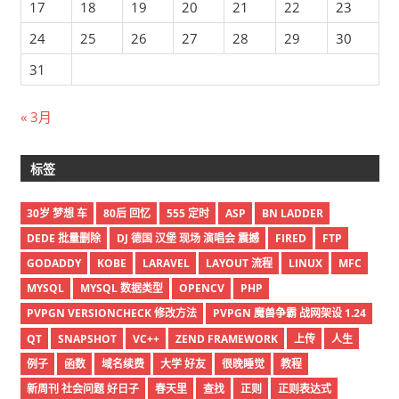
17
18
19
20
21
22
23
24
25
26
27
28
29
30
31
« 3月
标签
30岁 梦想 车
80后 回忆
555 定时
ASP
BN LADDER
DEDE 批量删除
DJ 德国 汉堡 现场 演唱会 震撼
FIRED
FTP
GODADDY
KOBE
LARAVEL
LAYOUT 流程
LINUX
MFC
MYSQL
MYSQL 数据类型
OPENCV
PHP
PVPGN VERSIONCHECK 修改方法
PVPGN 魔兽争霸 战网架设 1.24
QT
SNAPSHOT
VC++
ZEND FRAMEWORK
上传
人生
例子
函数
域名续费
大学 好友
很晚睡觉
教程
新周刊 社会问题 好日子
春天里
查找
正则
正则表达式