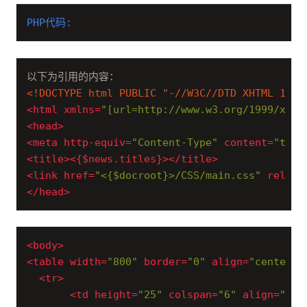
PHP代码:
<!DOCTYPE html PUBLIC "-//W3C//DTD XHTML 1.0 
<
html
xmlns
=
"[url=http://www.w3.org/1999/xhtm
<
head
>
<
meta
http-equiv
=
"Content-Type"
content
=
"text
<
title
>
<
{$news.titles}
>
</
title
>
<
link
href
=
"<{$docroot}>/CSS/main.css"
rel
=
"s
</
head
>
<
body
>
<
table
width
=
"800"
border
=
"0"
align
=
"center"
<
tr
>
<
td
height
=
"25"
colspan
=
"6"
align
=
"cen