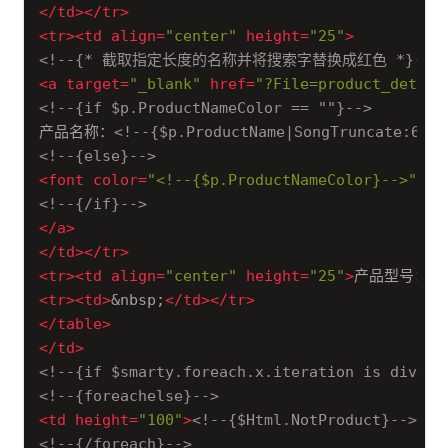
</
td
>
</
tr
>
<
tr
>
<
td
align
=
"center"
height
=
"25"
>
<!--{* 截取指定长度的名称并将搜索字替换成红色 *}-->
<
a
target
=
"_blank"
href
=
"?File=product_detail
<!--{if $p.ProductNameColor == ""}-->
产品名称：
<!--{$p.ProductName|SongTruncate:6|re
<!--{else}-->
<
font
color
=
"<!--{$p.ProductNameColor}-->"
>
<!
<!--{/if}-->
</
a
>
</
td
>
</
tr
>
<
tr
>
<
td
align
=
"center"
height
=
"25"
>
产品型号：
<!
<
tr
>
<
td
>
&nbsp;
</
td
>
</
tr
>
</
table
>
</
td
>
<!--{if $smarty.foreach.x.iteration is div by
<!--{foreachelse}-->
<
td
height
=
"100"
>
<!--{$Html.NotProduct}-->
</
t
<!--{/foreach}-->