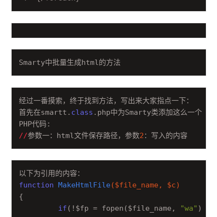
Smarty中批量生成html的方法
经过一番摸索，终于找到方法，写出来大家指点一下：

首先在smartt.
class
.php中为Smarty类添加这么一个方法
//
参数一：html文件保存路径，参数
2
：写入的内容
function
MakeHtmlFile
($file_name, $c)
{  

if
(!$fp = fopen($file_name, 
"wa"
))
