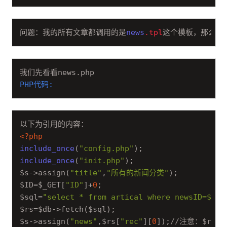
问题：我的所有文章都调用的是
news
.tpl
这个模板，那么究
PHP代码:
<?php
include_once
(
"config.php"
include_once
(
"init.php"
);

$s->assign(
"title"
,
"所有的新闻分类"
);

$ID=$_GET[
"ID"
]+
0
;

$sql=
"select * from artical where newsID=$ID"
;
$rs=$db->fetch($sql);

$s->assign(
"news"
,$rs[
"rec"
][
0
]);
//注意：$rs["