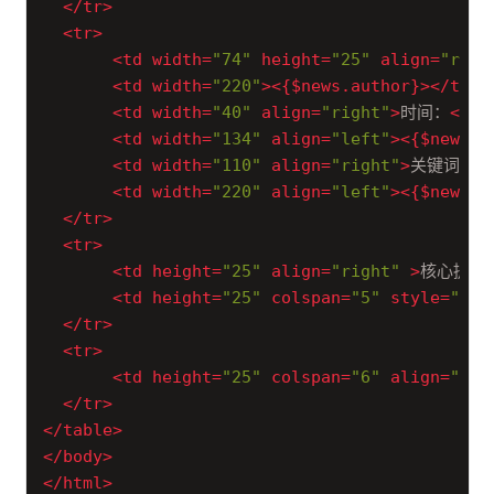
</
tr
>
<
tr
>
<
td
width
=
"74"
height
=
"25"
align
=
"righ
<
td
width
=
"220"
>
<
{$news.author}
>
</
td
>
<
td
width
=
"40"
align
=
"right"
>
时间：
</
td
<
td
width
=
"134"
align
=
"left"
>
<
{$news.s
<
td
width
=
"110"
align
=
"right"
>
关键词：
<
<
td
width
=
"220"
align
=
"left"
>
<
{$news.k
</
tr
>
<
tr
>
<
td
height
=
"25"
align
=
"right"
 >
核心提示
<
td
height
=
"25"
colspan
=
"5"
style
=
"bor
</
tr
>
<
tr
>
<
td
height
=
"25"
colspan
=
"6"
align
=
"lef
</
tr
>
</
table
>
</
body
>
</
html
>