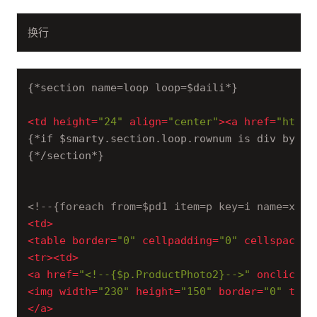
换行
{*section name=loop loop=$daili*}

<
td
height
=
"24"
align
=
"center"
>
<
a
href
=
"html/
{*if $smarty.section.loop.rownum is div by 4*
{*/section*}

<!--{foreach from=$pd1 item=p key=i name=x}--
<
td
>
<
table
border
=
"0"
cellpadding
=
"0"
cellspacing
<
tr
>
<
td
>
<
a
href
=
"<!--{$p.ProductPhoto2}-->"
onclick
=
"
<
img
width
=
"230"
height
=
"150"
border
=
"0"
titl
</
a
>