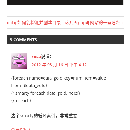
文
Previous
Next
php如何创检测并创建目录
这几天php写网站的一些总结
Post:
Post:
章
3 COMMENTS
导
航
rosa
说道：
2012 年 08 月 16 日 下午 4:12
{foreach name=data_gold key=num item=value
from=$data_gold}
{$smarty.foreach.data_gold.index}
{/foreach}
==============
这个smarty的循环索引，非常重要
登录以回复