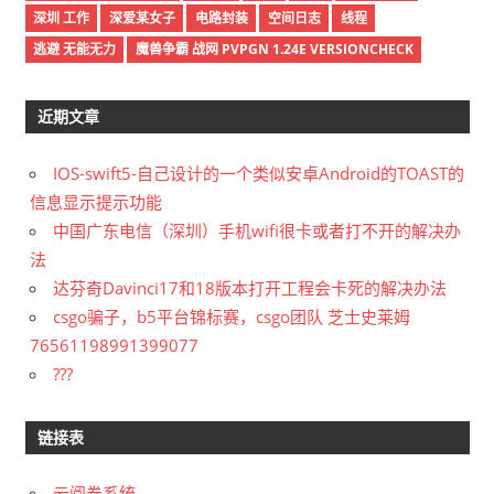
深圳 工作
深爱某女子
电路封装
空间日志
线程
逃避 无能无力
魔兽争霸 战网 PVPGN 1.24E VERSIONCHECK
近期文章
IOS-swift5-自己设计的一个类似安卓Android的TOAST的
信息显示提示功能
中国广东电信（深圳）手机wifi很卡或者打不开的解决办
法
达芬奇Davinci17和18版本打开工程会卡死的解决办法
csgo骗子，b5平台锦标赛，csgo团队 芝士史莱姆
76561198991399077
???
链接表
云阅卷系统