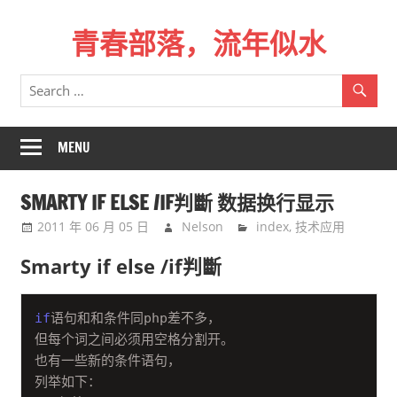
Skip
青春部落，流年似水
to
content
青
春
是
一
MENU
场
远
SMARTY IF ELSE /IF判斷 数据换行显示
行，
2011 年 06 月 05 日
Nelson
index
,
技术应用
总
记
Smarty if else /if判斷
不
起
if
语句和和条件同php差不多，

来
但每个词之间必须用空格分割开。

时
也有一些新的条件语句，

的
列举如下：

路。