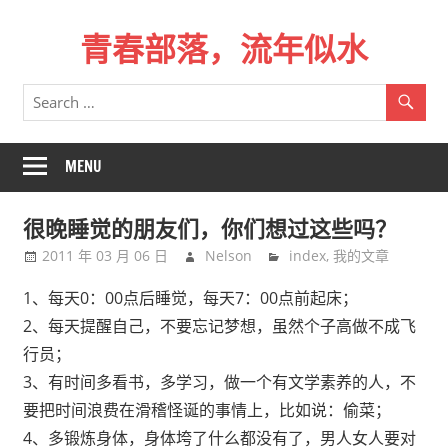
Skip
青春部落，流年似水
to
content
青
春
是
一
MENU
场
远
很晚睡觉的朋友们，你们想过这些吗？
行，
2011 年 03 月 06 日
Nelson
index
,
我的文章
总
记
1、每天0：00点后睡觉，每天7：00点前起床；
不
2、每天提醒自己，不要忘记梦想，虽然个子高做不成飞
起
行员；
来
3、有时间多看书，多学习，做一个有文学素养的人，不
时
要把时间浪费在滑稽怪诞的事情上，比如说：偷菜；
的
4、多锻炼身体，身体垮了什么都没有了，男人女人要对
路。