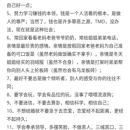
自己好一点
；
5、努力学习赚钱的本领，钱是一个人活着的根本，是做
人的尊严；当然了，钱也是许多罪恶之源，TMD，没办
法，现在就是这种社会；
6、常回家看看老妈老爸爷爷奶奶，常给姐姐弟弟电话，
亲情是最珍贵的感情。亲情是放假回家老爸老妈为自己准
备的可口饭菜（虽然老妈做饭确实不拿手），亲情是冬天
姐姐给买的羽绒服（虽然不合身），亲情是打架时弟弟帮
你向别人头上抡板砖（虽然也会有乌龙板砖）；
7、最好不要总是做个倾听者，别人的感受与你的往往不
同；
8、要学会玩，学会有品位的玩，没事了喂喂流浪狗；
9、不要迷信，不要去算卦，相信科学，相信自己；
10、不想结婚就不要急于去恋爱，恋爱经不起距离，更经
不起持久；
11、学会奉承领导，多摆笑脸，不做恶人，三缄其口，三