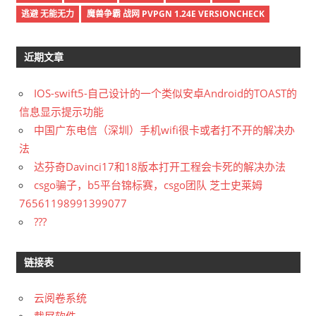
逃避 无能无力
魔兽争霸 战网 PVPGN 1.24E VERSIONCHECK
近期文章
IOS-swift5-自己设计的一个类似安卓Android的TOAST的
信息显示提示功能
中国广东电信（深圳）手机wifi很卡或者打不开的解决办
法
达芬奇Davinci17和18版本打开工程会卡死的解决办法
csgo骗子，b5平台锦标赛，csgo团队 芝士史莱姆
76561198991399077
???
链接表
云阅卷系统