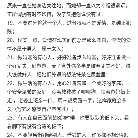
原来一直在她身边关注她，而她却一直以为幸福很遥远，
正所谓拥有时不珍惜，没了又抱怨说没有过；
19、不要过分将就一个人，过分将就不是爱情，是纯正犯
贱；
20、现实一点，爱情在现实面前总是那么苍白，浪漫的爱
情不属于男人，属于女人；
21、做婚姻的有心人，好好准备步入婚姻，好好准备做一
个好丈夫，好爸爸，妻子有外遇多半是嫌弃丈夫不好，赚
大钱做好人，把她们外遇的想法抹杀在尿盆里；
22、做生活的有心人，用心准备营造一个美好的家庭，一
个安全温馨的家庭，没事教教孩子喂喂狗，扶着爸妈街上
走 ，老婆上班亲一口，周末饭菜露一手，这样家庭会永
久（写完才感觉自己蛮有才）；
23、有人在自己面前装B的时候，你要默默的低下头，看
看脚下有没有合适的板砖；
24、不要轻易借钱给别人，借钱的人，许多都不想还钱，