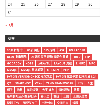
24
25
26
27
28
29
30
31
« 3月
标签
30岁 梦想 车
80后 回忆
555 定时
ASP
BN LADDER
DEDE 批量删除
DJ 德国 汉堡 现场 演唱会 震撼
FIRED
FTP
GODADDY
KOBE
LARAVEL
LAYOUT 流程
LINUX
MFC
MYSQL
MYSQL 数据类型
OPENCV
PHP
PVPGN VERSIONCHECK 修改方法
PVPGN 魔兽争霸 战网架设 1.24
QT
SNAPSHOT
VC++
ZEND FRAMEWORK
上传
人生
例子
函数
域名续费
大学 好友
很晚睡觉
教程
新周刊 社会问题 好日子
春天里
查找
正则
正则表达式
深圳 工作
深爱某女子
电路封装
空间日志
线程