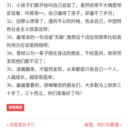
31、小孩子们都开始叫自己叔叔了。虽然经常不大情愿地
反驳着：叫哥哥•••。自己骗得了孩子，却骗不了岁月；
32、别那么愤青了，遇到不公的时候，告诉自己，中国特
色社会主义就是这样；
33、最常说的一句话是“无聊”,我想这个词出现频率比较高
的地方应该是网络吧；
34、曾经以为一辈子陪在身边的朋友，不经意间，就突然
发现他们都不见了；
35、凌晨醒来，才猛然发现，从来都是只有自己一个人，
人越成长，越容易孤单；
36、最最重要的，很晚睡觉的朋友们，大多数马上就奔三
十岁了。三十而立，你们准备好了吗？
很晚睡觉
文
Previous
Next
深爱某女子!!!
我懂，你们也要懂