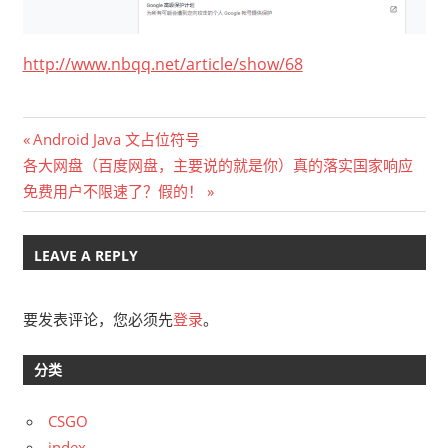
http://www.nbqq.net/article/show/68
文
Previous
Android Java 文占位符号
Next
Post:
各大网盘（百度网盘，主要说的就是你）真的落实国家响应
章
Post:
免费用户不限速了？假的！
导
航
LEAVE A REPLY
要发表评论，您必须先
登录
。
分类
CSGO
index