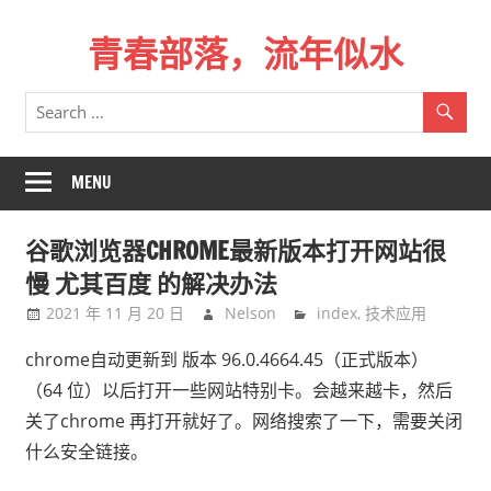
Skip
青春部落，流年似水
to
content
青
春
是
一
MENU
场
远
谷歌浏览器CHROME最新版本打开网站很
行，
慢 尤其百度 的解决办法
总
2021 年 11 月 20 日
Nelson
index
,
技术应用
记
不
chrome自动更新到 版本 96.0.4664.45（正式版本）
起
（64 位）以后打开一些网站特别卡。会越来越卡，然后
来
关了chrome 再打开就好了。网络搜索了一下，需要关闭
时
什么安全链接。
的
路。