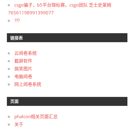
csgo骗子，b5平台锦标赛，csgo团队 芝士史莱姆
76561198991399077
???
链接表
云阅卷系统
截屏软件
搞笑图片
电脑阅卷
网上阅卷系统
页面
phalcon相关页面汇总
关于