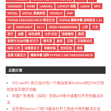
GODADDY
KOBE
LARAVEL
LAYOUT 流程
LINUX
MFC
MYSQL
MYSQL 数据类型
OPENCV
PHP
PVPGN VERSIONCHECK 修改方法
PVPGN 魔兽争霸 战网架设 1.24
QT
SNAPSHOT
VC++
ZEND FRAMEWORK
上传
人生
例子
函数
域名续费
大学 好友
很晚睡觉
教程
新周刊 社会问题 好日子
春天里
查找
正则
正则表达式
深圳 工作
深爱某女子
电路封装
空间日志
线程
逃避 无能无力
魔兽争霸 战网 PVPGN 1.24E VERSIONCHECK
近期文章
IOS-swift5-自己设计的一个类似安卓Android的TOAST的
信息显示提示功能
中国广东电信（深圳）手机wifi很卡或者打不开的解决办
法
达芬奇Davinci17和18版本打开工程会卡死的解决办法