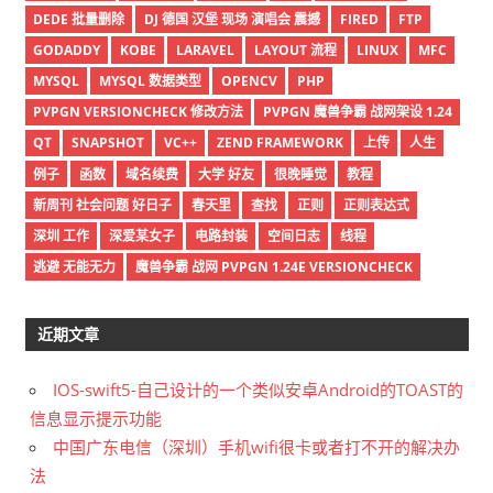
DEDE 批量删除
DJ 德国 汉堡 现场 演唱会 震撼
FIRED
FTP
GODADDY
KOBE
LARAVEL
LAYOUT 流程
LINUX
MFC
MYSQL
MYSQL 数据类型
OPENCV
PHP
PVPGN VERSIONCHECK 修改方法
PVPGN 魔兽争霸 战网架设 1.24
QT
SNAPSHOT
VC++
ZEND FRAMEWORK
上传
人生
例子
函数
域名续费
大学 好友
很晚睡觉
教程
新周刊 社会问题 好日子
春天里
查找
正则
正则表达式
深圳 工作
深爱某女子
电路封装
空间日志
线程
逃避 无能无力
魔兽争霸 战网 PVPGN 1.24E VERSIONCHECK
近期文章
IOS-swift5-自己设计的一个类似安卓Android的TOAST的
信息显示提示功能
中国广东电信（深圳）手机wifi很卡或者打不开的解决办
法