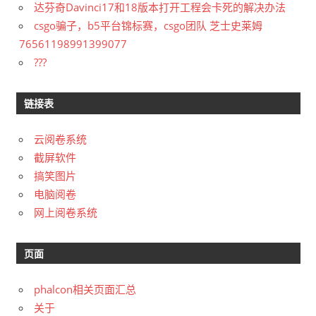
达芬奇Davinci17和18版本打开工程会卡死的解决办法
csgo骗子，b5平台锦标赛，csgo团队 芝士史莱姆
76561198991399077
???
链接表
云阅卷系统
截屏软件
搞笑图片
电脑阅卷
网上阅卷系统
页面
phalcon相关页面汇总
关于