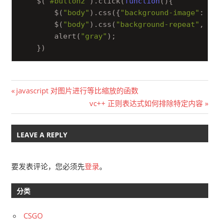
    $(
"#button2"
).click(
function
(
)
{

        $(
"body"
).css({
"background-image"
:
"ur
        $(
"body"
).css(
"background-repeat"
,
"re
        alert(
"gray"
);	

文
Previous
javascript 对图片进行等比缩放的函数
Post:
Next
vc++ 正则表达式如何排除特定内容
章
Post:
导
LEAVE A REPLY
航
要发表评论，您必须先
登录
。
分类
CSGO