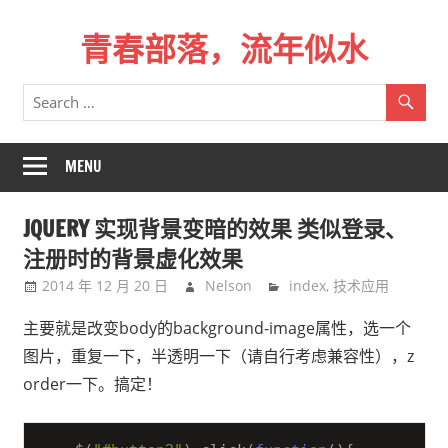
Skip
青春部落，流年似水
to
content
青
春
是
一
MENU
场
远
JQUERY 实现背景变暗的效果 类似登录、
行，
注册时的背景虚化效果
总
2014 年 12 月 20 日
Nelson
index
,
技术应用
记
不
主要就是改变body的background-image属性，选一个
起
图片，重复一下，半透明一下（请自行考虑兼容性），z
来
order一下。搞定！
时
的
路。