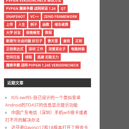
PVPGN VERSIONCHECK 修改方法
PVPGN 魔兽争霸 战网架设 1.24
QT
SNAPSHOT
VC++
ZEND FRAMEWORK
上传
人生
例子
函数
域名续费
大学 好友
很晚睡觉
教程
新周刊 社会问题 好日子
春天里
查找
正则
正则表达式
深圳 工作
深爱某女子
电路封装
空间日志
线程
逃避 无能无力
魔兽争霸 战网 PVPGN 1.24E VERSIONCHECK
近期文章
IOS-swift5-自己设计的一个类似安卓
Android的TOAST的信息显示提示功能
中国广东电信（深圳）手机wifi很卡或者
打不开的解决办法
达芬奇Davinci17和18版本打开工程会卡