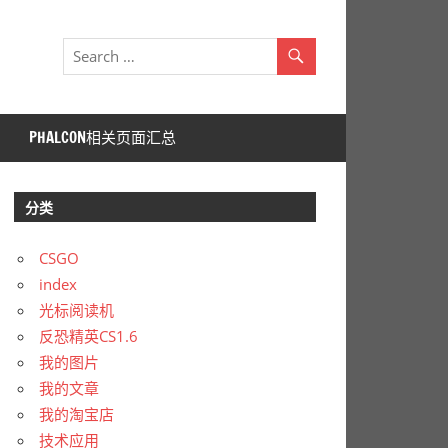
PHALCON相关页面汇总
分类
CSGO
index
光标阅读机
反恐精英CS1.6
我的图片
我的文章
g strEnd ,CStringArray &arr)

我的淘宝店
技术应用