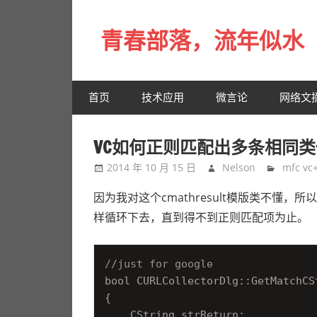
Skip
to
青春部落，流年似水
content
青
春
首页
技术应用
微言论
网络文
是
一
场
VC如何正则匹配出多条相同类似记
远
2014 年 10 月 15 日
Nelson
mfc vc
行，
总
因为我对这个cmathresult模版类不懂
记
样循环下去，直到得不到正则匹配项为止。
不
起
//just for google
来
bool CURLCollectorDlg::GetMatchCS
时
{

的
    CString strReturn;
