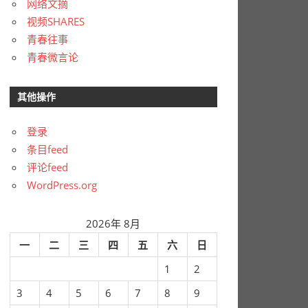
网络文摘
视频SHARES
青春往事
青春微言论
其他操作
登录
条目feed
评论feed
WordPress.org
2026年 8月
一
二
三
四
五
六
日
1
2
3
4
5
6
7
8
9