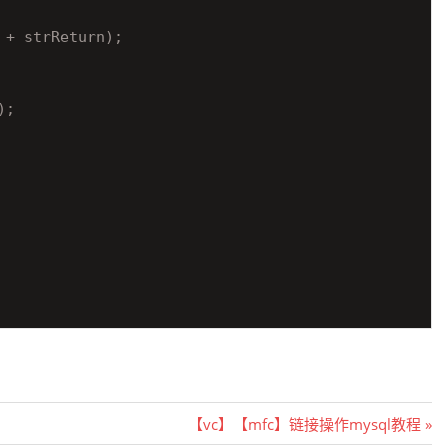
+ strReturn);
);
Next
【vc】【mfc】链接操作mysql教程