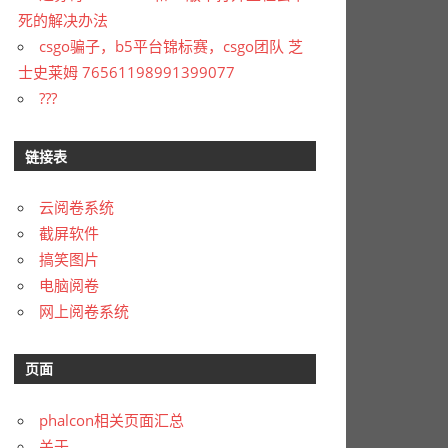
死的解决办法
csgo骗子，b5平台锦标赛，csgo团队 芝
士史莱姆 76561198991399077
???
链接表
云阅卷系统
截屏软件
搞笑图片
电脑阅卷
网上阅卷系统
页面
phalcon相关页面汇总
关于