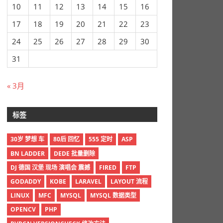
10
11
12
13
14
15
16
17
18
19
20
21
22
23
24
25
26
27
28
29
30
31
« 3月
标签
30岁 梦想 车
80后 回忆
555 定时
ASP
BN LADDER
DEDE 批量删除
DJ 德国 汉堡 现场 演唱会 震撼
FIRED
FTP
GODADDY
KOBE
LARAVEL
LAYOUT 流程
LINUX
MFC
MYSQL
MYSQL 数据类型
OPENCV
PHP