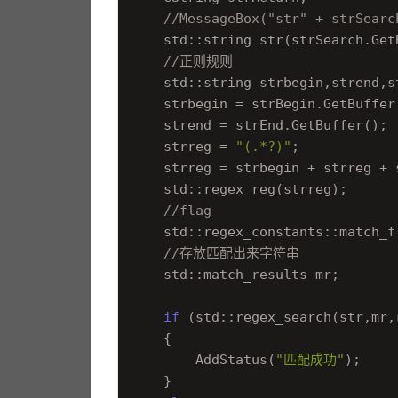
路。
//MessageBox("str" + strSearc
    std::string str(strSearch.GetB
//正则规则
    std::string strbegin,strend,st
    strbegin = strBegin.GetBuffer(
    strend = strEnd.GetBuffer();

    strreg = 
"(.*?)"
;

    strreg = strbegin + strreg + s
    std::regex reg(strreg);

//flag
    std::regex_constants::match_f
//存放匹配出来字符串
    std::match_results
 mr;

if
 (std::regex_search(str,mr,r
    {

        AddStatus(
"匹配成功"
);

    } 
