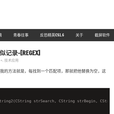
摘
青春往事
反恐精英CS1.6
关于
截屏软件
录-[REGEX]
++
,
技术应用
，所以我的方法就是，每找到一个匹配项，那就把他替换为空，这
tring2(CString strSearch, CString strBegin, CStrin