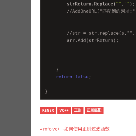
        strReturn.Replace(
"
"
,
""
);

//AddOneURL("匹配到的网址:" 
//str = str.replace(s,"",
        arr.Add(strReturn);

    }

return
false
;

REGEX
VC++
正则
正则匹配
文
Previous
mfc-vc++-如何使用正则过滤函数