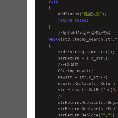
else
    {

        AddStatus(
"匹配失败"
);

return
false
;

    }

//这个while循环是核心代码
while
(std::regex_search(str,mr
    {

        std::string s(mr.str());

        strReturn = s.c_str();

//开始替换
        CString newstr;

        newstr = str.c_str();

        newstr.Replace(strReturn,
        str = newstr.GetBuffer(
0
);
//
        strReturn.Replace(strBegi
        strReturn.Replace(strEnd,
        strReturn.Replace(
"
"
,
""
);
