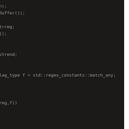
h);
uffer());

rreg;

);

trend;

lag_type f = std::regex_constants::match_any;

eg,f))
