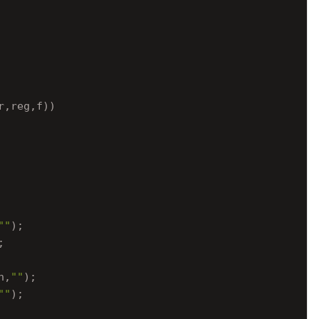
,reg,f))

""
);



n,
""
);

""
);
