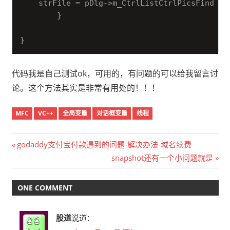
    strFile = pDlg->m_CtrlListCtrlPicsFind.Ge
        }

}
代码我是自己测试ok，可用的，有问题的可以给我留言讨
论。这个方法其实是非常有用处的！！！
MFC
VC++
全局变量
对话框变量
线程
文
Previous
godaddy支付宝付款遇到的问题-解决办法-域名续费
Post:
Next
snapshot还有一个小问题就是
章
Post:
导
ONE COMMENT
航
股道
说道：