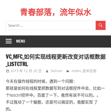
Skip
青春部落，流年似水
to
content
青
春
是
一
MENU
场
远
VC_MFC_如何实现线程更新改变对话框数据
行，
_LISTCTRL
总
2013 年 12 月 20 日
Nelson
index
,
技术应用
记
不
今天在操作线程的时候，遇到一个问题：
起
那就是如何在线程里把数据写到对话框控件中去，比如一
来
个listctrl控件中。百度了一下，竟然有说不可以的。。
时
不过我动了一个脑筋，还是可以搞定的，我都实现 了
的
的。
路。