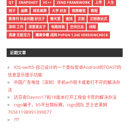
QT
SNAPSHOT
VC++
ZEND FRAMEWORK
上传
人生
例子
函数
域名续费
大学 好友
很晚睡觉
教程
新周刊 社会问题 好日子
春天里
查找
正则
正则表达式
深圳 工作
深爱某女子
电路封装
空间日志
线程
逃避 无能无力
魔兽争霸 战网 PVPGN 1.24E VERSIONCHECK
近期文章
IOS-swift5-自己设计的一个类似安卓Android的TOAST的
信息显示提示功能
中国广东电信（深圳）手机wifi很卡或者打不开的解决办
法
达芬奇Davinci17和18版本打开工程会卡死的解决办法
csgo骗子，b5平台锦标赛，csgo团队 芝士史莱姆
76561198991399077
???