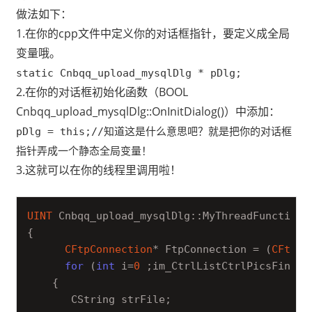
做法如下：
1.在你的cpp文件中定义你的对话框指针，要定义成全局
变量哦。
static Cnbqq_upload_mysqlDlg * pDlg;
2.在你的对话框初始化函数（BOOL
Cnbqq_upload_mysqlDlg::OnInitDialog()）中添加：
pDlg = this;//知道这是什么意思吧？就是把你的对话框
指针弄成一个静态全局变量！
3.这就可以在你的线程里调用啦！
UINT
 Cnbqq_upload_mysqlDlg::MyThreadFunction(L
{

CFtpConnection
* FtpConnection = (
CFtpCo
for
 (
int
 i=
0
 ;i
m_CtrlListCtrlPicsFind.G
    {

       CString strFile;
