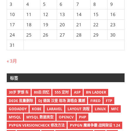
3
4
5
6
7
8
9
10
11
12
13
14
15
16
17
18
19
20
21
22
23
24
25
26
27
28
29
30
31
« 3月
标签
30岁 梦想 车
80后 回忆
555 定时
ASP
BN LADDER
DEDE 批量删除
DJ 德国 汉堡 现场 演唱会 震撼
FIRED
FTP
GODADDY
KOBE
LARAVEL
LAYOUT 流程
LINUX
MFC
MYSQL
MYSQL 数据类型
OPENCV
PHP
PVPGN VERSIONCHECK 修改方法
PVPGN 魔兽争霸 战网架设 1.24