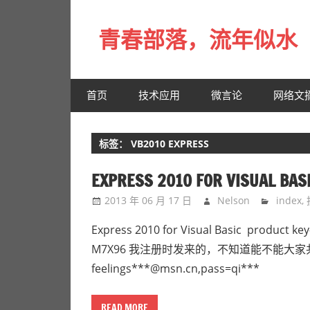
Skip
to
青春部落，流年似水
content
青
春
首页
技术应用
微言论
网络文
是
一
场
标签：
VB2010 EXPRESS
远
行，
EXPRESS 2010 FOR VISUAL BA
总
2013 年 06 月 17 日
Nelson
index
,
记
不
Express 2010 for Visual Basic product
起
M7X96 我注册时发来的，不知道能不能大家共享 by th
来
feelings***@msn.cn,pass=qi***
时
的
READ MORE