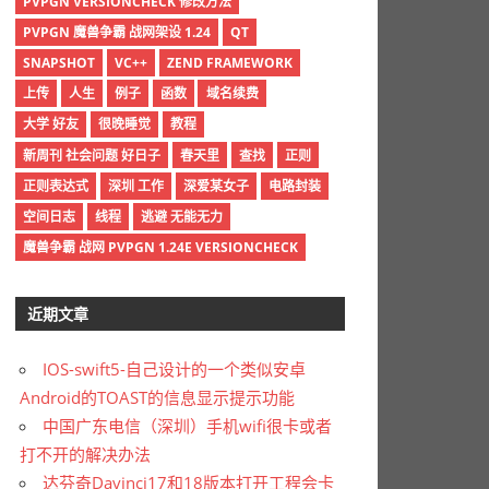
PVPGN VERSIONCHECK 修改方法
PVPGN 魔兽争霸 战网架设 1.24
QT
SNAPSHOT
VC++
ZEND FRAMEWORK
上传
人生
例子
函数
域名续费
大学 好友
很晚睡觉
教程
新周刊 社会问题 好日子
春天里
查找
正则
正则表达式
深圳 工作
深爱某女子
电路封装
空间日志
线程
逃避 无能无力
魔兽争霸 战网 PVPGN 1.24E VERSIONCHECK
近期文章
IOS-swift5-自己设计的一个类似安卓
Android的TOAST的信息显示提示功能
中国广东电信（深圳）手机wifi很卡或者
打不开的解决办法
达芬奇Davinci17和18版本打开工程会卡