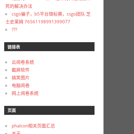
死的解决办法
csgo骗子，b5平台锦标赛，csgo团队 芝
士史莱姆 76561198991399077
???
链接表
云阅卷系统
截屏软件
搞笑图片
电脑阅卷
网上阅卷系统
页面
phalcon相关页面汇总
关于