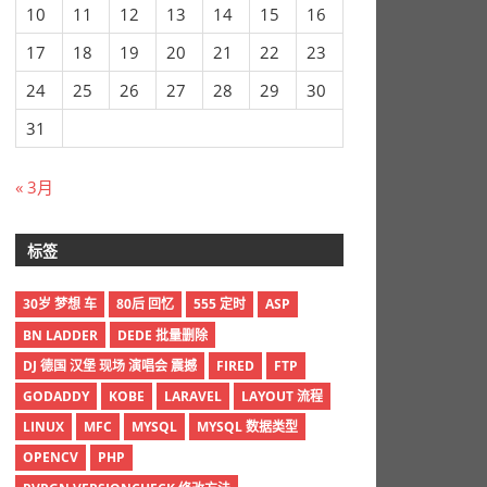
10
11
12
13
14
15
16
17
18
19
20
21
22
23
24
25
26
27
28
29
30
31
« 3月
标签
30岁 梦想 车
80后 回忆
555 定时
ASP
BN LADDER
DEDE 批量删除
DJ 德国 汉堡 现场 演唱会 震撼
FIRED
FTP
GODADDY
KOBE
LARAVEL
LAYOUT 流程
LINUX
MFC
MYSQL
MYSQL 数据类型
OPENCV
PHP