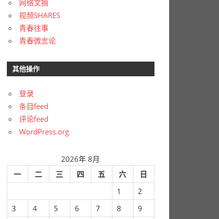
网络文摘
视频SHARES
青春往事
青春微言论
其他操作
登录
条目feed
评论feed
WordPress.org
2026年 8月
一
二
三
四
五
六
日
1
2
3
4
5
6
7
8
9