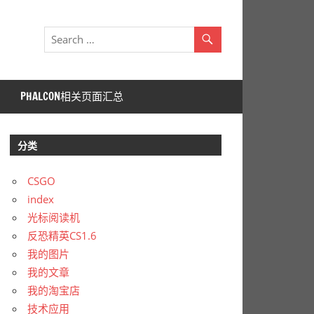
PHALCON相关页面汇总
分类
CSGO
index
光标阅读机
反恐精英CS1.6
我的图片
我的文章
我的淘宝店
技术应用