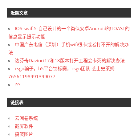
近期文章
IOS-swift5-自己设计的一个类似安卓Android的TOAST的
信息显示提示功能
中国广东电信（深圳）手机wifi很卡或者打不开的解决办
法
达芬奇Davinci17和18版本打开工程会卡死的解决办法
csgo骗子，b5平台锦标赛，csgo团队 芝士史莱姆
76561198991399077
???
链接表
云阅卷系统
截屏软件
搞笑图片