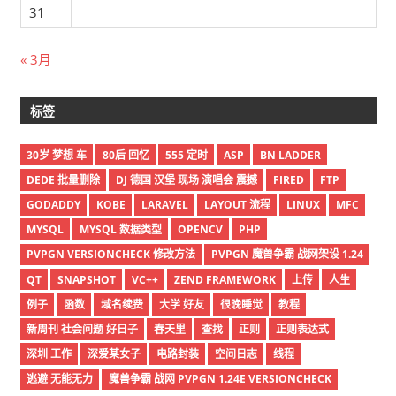
31
« 3月
标签
30岁 梦想 车
80后 回忆
555 定时
ASP
BN LADDER
DEDE 批量删除
DJ 德国 汉堡 现场 演唱会 震撼
FIRED
FTP
GODADDY
KOBE
LARAVEL
LAYOUT 流程
LINUX
MFC
MYSQL
MYSQL 数据类型
OPENCV
PHP
PVPGN VERSIONCHECK 修改方法
PVPGN 魔兽争霸 战网架设 1.24
QT
SNAPSHOT
VC++
ZEND FRAMEWORK
上传
人生
例子
函数
域名续费
大学 好友
很晚睡觉
教程
新周刊 社会问题 好日子
春天里
查找
正则
正则表达式
深圳 工作
深爱某女子
电路封装
空间日志
线程
逃避 无能无力
魔兽争霸 战网 PVPGN 1.24E VERSIONCHECK