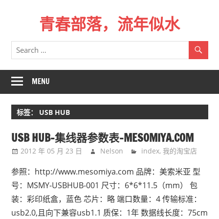
Skip
青春部落，流年似水
to
content
青
春
是
一
MENU
场
远
标签：
USB HUB
行，
总
USB HUB-集线器参数表-MESOMIYA.COM
记
2012 年 05 月 23 日
Nelson
index
,
我的淘宝店
不
起
参照：http://www.mesomiya.com 品牌：美索米亚 型
来
号：MSMY-USBHUB-001 尺寸：6*6*11.5（mm） 包
时
装：彩印纸盒，蓝色 芯片：略 端口数量：4 传输标准：
的
usb2.0,且向下兼容usb1.1 质保：1年 数据线长度：75cm
路。