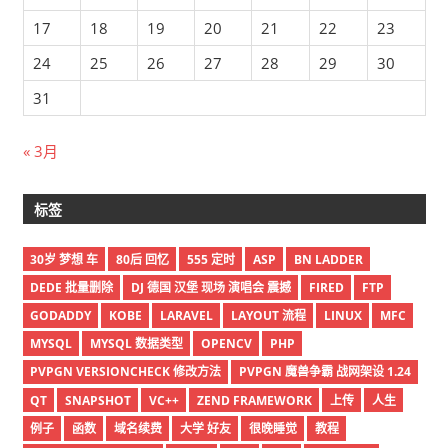
17
18
19
20
21
22
23
24
25
26
27
28
29
30
31
« 3月
标签
30岁 梦想 车
80后 回忆
555 定时
ASP
BN LADDER
DEDE 批量删除
DJ 德国 汉堡 现场 演唱会 震撼
FIRED
FTP
GODADDY
KOBE
LARAVEL
LAYOUT 流程
LINUX
MFC
MYSQL
MYSQL 数据类型
OPENCV
PHP
PVPGN VERSIONCHECK 修改方法
PVPGN 魔兽争霸 战网架设 1.24
QT
SNAPSHOT
VC++
ZEND FRAMEWORK
上传
人生
例子
函数
域名续费
大学 好友
很晚睡觉
教程