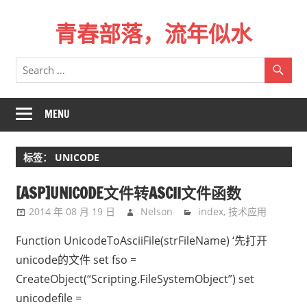
Skip
青春部落，流年似水
to
content
青
春
是
一
MENU
场
远
标签：
UNICODE
行，
总
[ASP]UNICODE文件转ASCII文件函数
记
2014 年 08 月 19 日
Nelson
index
,
技术应用
不
起
Function UnicodeToAsciiFile(strFileName) ‘先打开
来
unicode的文件 set fso =
时
CreateObject(“Scripting.FileSystemObject”) set
的
unicodefile =
路。