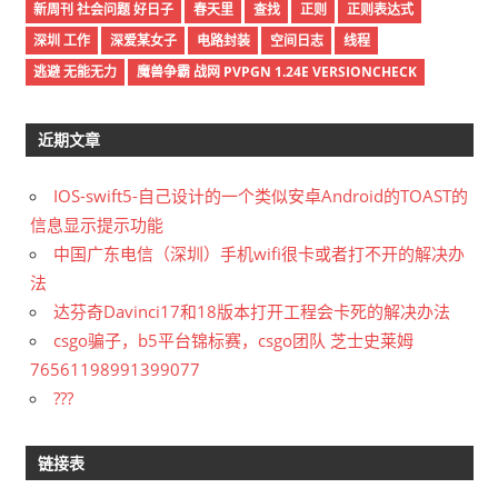
新周刊 社会问题 好日子
春天里
查找
正则
正则表达式
深圳 工作
深爱某女子
电路封装
空间日志
线程
逃避 无能无力
魔兽争霸 战网 PVPGN 1.24E VERSIONCHECK
近期文章
IOS-swift5-自己设计的一个类似安卓Android的TOAST的
信息显示提示功能
中国广东电信（深圳）手机wifi很卡或者打不开的解决办
法
达芬奇Davinci17和18版本打开工程会卡死的解决办法
csgo骗子，b5平台锦标赛，csgo团队 芝士史莱姆
76561198991399077
???
链接表