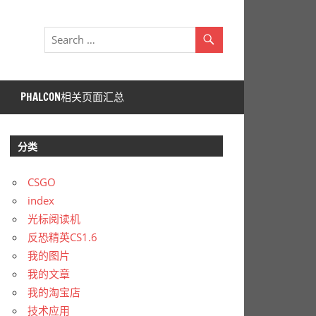
PHALCON相关页面汇总
分类
CSGO
index
光标阅读机
反恐精英CS1.6
我的图片
我的文章
我的淘宝店
技术应用