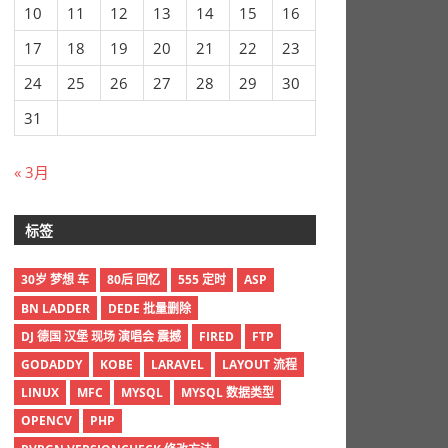
10
11
12
13
14
15
16
17
18
19
20
21
22
23
24
25
26
27
28
29
30
31
« 3月
标签
30岁 梦想 车
80后 回忆
555 定时
ASP
BN LADDER
DEDE 批量删除
DJ 德国 汉堡 现场 演唱会 震撼
FIRED
FTP
GODADDY
KOBE
LARAVEL
LAYOUT 流程
LINUX
MFC
MYSQL
MYSQL 数据类型
OPENCV
PHP