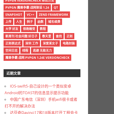
PVPGN VERSIONCHECK 修改方法
PVPGN 魔兽争霸 战网架设 1.24
QT
SNAPSHOT
VC++
ZEND FRAMEWORK
上传
人生
例子
函数
域名续费
大学 好友
很晚睡觉
教程
新周刊 社会问题 好日子
春天里
查找
正则
正则表达式
深圳 工作
深爱某女子
电路封装
空间日志
线程
逃避 无能无力
魔兽争霸 战网 PVPGN 1.24E VERSIONCHECK
近期文章
IOS-swift5-自己设计的一个类似安卓
Android的TOAST的信息显示提示功能
中国广东电信（深圳）手机wifi很卡或者
打不开的解决办法
达芬奇Davinci17和18版本打开工程会卡