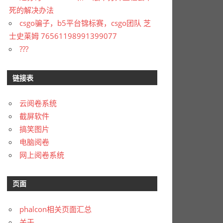
死的解决办法
csgo骗子，b5平台锦标赛，csgo团队 芝
士史莱姆 76561198991399077
???
链接表
云阅卷系统
截屏软件
搞笑图片
电脑阅卷
网上阅卷系统
页面
phalcon相关页面汇总
关于