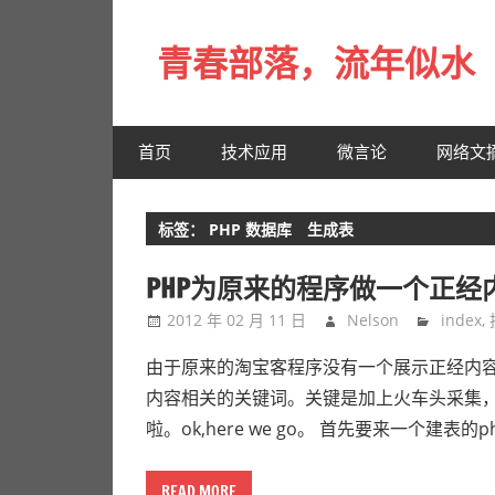
Skip
to
青春部落，流年似水
content
青
春
首页
技术应用
微言论
网络文
是
一
场
标签：
PHP 数据库 生成表
远
行，
PHP为原来的程序做一个正经
总
2012 年 02 月 11 日
Nelson
index
,
记
不
由于原来的淘宝客程序没有一个展示正经内
起
内容相关的关键词。关键是加上火车头采集
来
啦。ok,here we go。 首先要来一个建表
时
的
READ MORE