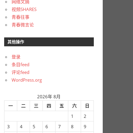
网络文摘
视频SHARES
青春往事
青春微言论
其他操作
登录
条目feed
评论feed
WordPress.org
2026年 8月
一
二
三
四
五
六
日
1
2
3
4
5
6
7
8
9