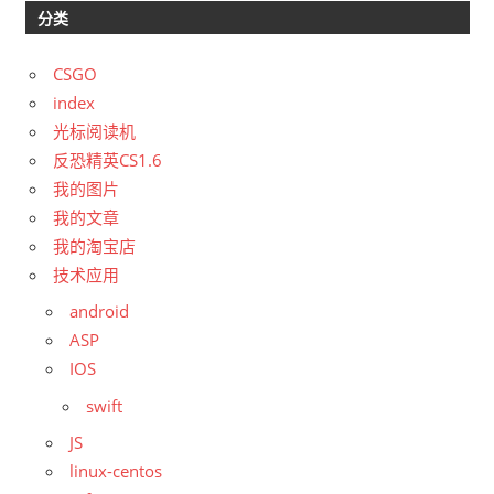
分类
CSGO
index
光标阅读机
反恐精英CS1.6
我的图片
我的文章
我的淘宝店
技术应用
android
ASP
IOS
swift
JS
linux-centos