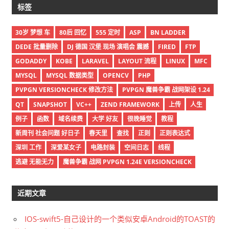
标签
30岁 梦想 车
80后 回忆
555 定时
ASP
BN LADDER
DEDE 批量删除
DJ 德国 汉堡 现场 演唱会 震撼
FIRED
FTP
GODADDY
KOBE
LARAVEL
LAYOUT 流程
LINUX
MFC
MYSQL
MYSQL 数据类型
OPENCV
PHP
PVPGN VERSIONCHECK 修改方法
PVPGN 魔兽争霸 战网架设 1.24
QT
SNAPSHOT
VC++
ZEND FRAMEWORK
上传
人生
例子
函数
域名续费
大学 好友
很晚睡觉
教程
新周刊 社会问题 好日子
春天里
查找
正则
正则表达式
深圳 工作
深爱某女子
电路封装
空间日志
线程
逃避 无能无力
魔兽争霸 战网 PVPGN 1.24E VERSIONCHECK
近期文章
IOS-swift5-自己设计的一个类似安卓Android的TOAST的