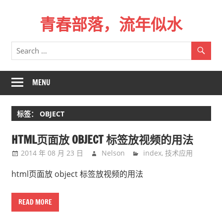
Skip
青春部落，流年似水
to
content
青
春
是
一
MENU
场
远
标签：
OBJECT
行，
总
HTML页面放 OBJECT 标签放视频的用法
记
2014 年 08 月 23 日
Nelson
index
,
技术应用
不
起
html页面放 object 标签放视频的用法
来
时
READ MORE
的
路。