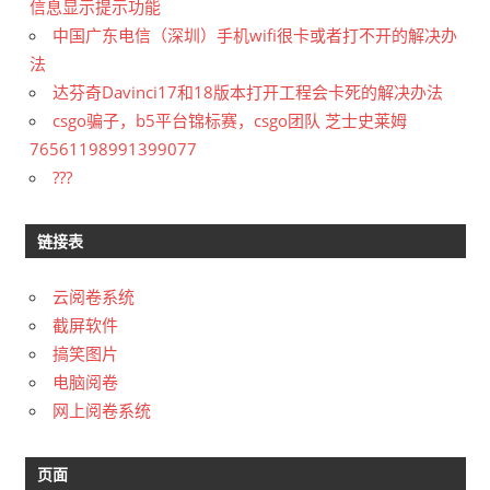
信息显示提示功能
中国广东电信（深圳）手机wifi很卡或者打不开的解决办
法
达芬奇Davinci17和18版本打开工程会卡死的解决办法
csgo骗子，b5平台锦标赛，csgo团队 芝士史莱姆
76561198991399077
???
链接表
云阅卷系统
截屏软件
搞笑图片
电脑阅卷
网上阅卷系统
页面