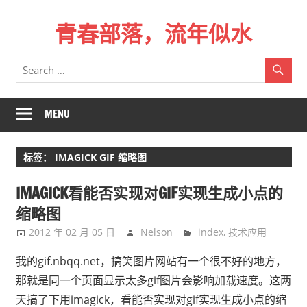
Skip
青春部落，流年似水
to
content
青
春
是
一
MENU
场
远
标签：
IMAGICK GIF 缩略图
行，
总
IMAGICK看能否实现对GIF实现生成小点的
记
缩略图
不
2012 年 02 月 05 日
Nelson
index
,
技术应用
起
来
我的gif.nbqq.net，搞笑图片网站有一个很不好的地方，
时
那就是同一个页面显示太多gif图片会影响加载速度。这两
的
天搞了下用imagick，看能否实现对gif实现生成小点的缩
路。