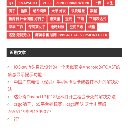
QT
SNAPSHOT
VC++
ZEND FRAMEWORK
上传
人生
例子
函数
域名续费
大学 好友
很晚睡觉
教程
新周刊 社会问题 好日子
春天里
查找
正则
正则表达式
深圳 工作
深爱某女子
电路封装
空间日志
线程
逃避 无能无力
魔兽争霸 战网 PVPGN 1.24E VERSIONCHECK
近期文章
IOS-swift5-自己设计的一个类似安卓Android的TOAST的
信息显示提示功能
中国广东电信（深圳）手机wifi很卡或者打不开的解决办
法
达芬奇Davinci17和18版本打开工程会卡死的解决办法
csgo骗子，b5平台锦标赛，csgo团队 芝士史莱姆
76561198991399077
???