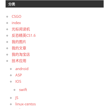
分类
CSGO
index
光标阅读机
反恐精英CS1.6
我的图片
我的文章
我的淘宝店
技术应用
android
ASP
IOS
swift
JS
linux-centos