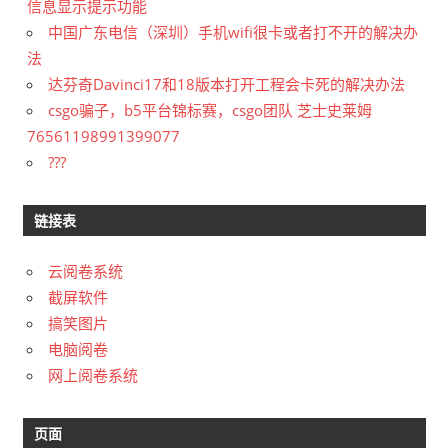
信息显示提示功能
中国广东电信（深圳）手机wifi很卡或者打不开的解决办
法
达芬奇Davinci17和18版本打开工程会卡死的解决办法
csgo骗子，b5平台锦标赛，csgo团队 芝士史莱姆
76561198991399077
???
链接表
云阅卷系统
截屏软件
搞笑图片
电脑阅卷
网上阅卷系统
页面