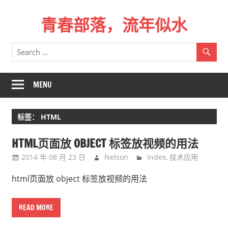
Skip
青春部落，流年似水
to
content
青
春
是
一
MENU
场
远
标签：
HTML
行，
总
HTML页面放 OBJECT 标签放视频的用法
记
2014 年 08 月 23 日
Nelson
index
,
技术应用
不
起
html页面放 object 标签放视频的用法
来
时
READ MORE
的
路。