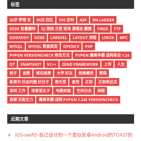
标签
30岁 梦想 车
80后 回忆
555 定时
ASP
BN LADDER
DEDE 批量删除
DJ 德国 汉堡 现场 演唱会 震撼
FIRED
FTP
GODADDY
KOBE
LARAVEL
LAYOUT 流程
LINUX
MFC
MYSQL
MYSQL 数据类型
OPENCV
PHP
PVPGN VERSIONCHECK 修改方法
PVPGN 魔兽争霸 战网架设 1.24
QT
SNAPSHOT
VC++
ZEND FRAMEWORK
上传
人生
例子
函数
域名续费
大学 好友
很晚睡觉
教程
新周刊 社会问题 好日子
春天里
查找
正则
正则表达式
深圳 工作
深爱某女子
电路封装
空间日志
线程
逃避 无能无力
魔兽争霸 战网 PVPGN 1.24E VERSIONCHECK
近期文章
IOS-swift5-自己设计的一个类似安卓Android的TOAST的