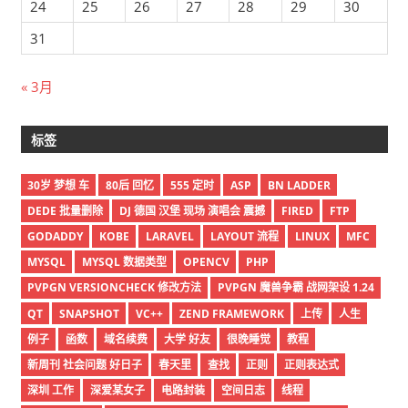
24
25
26
27
28
29
30
31
« 3月
标签
30岁 梦想 车
80后 回忆
555 定时
ASP
BN LADDER
DEDE 批量删除
DJ 德国 汉堡 现场 演唱会 震撼
FIRED
FTP
GODADDY
KOBE
LARAVEL
LAYOUT 流程
LINUX
MFC
MYSQL
MYSQL 数据类型
OPENCV
PHP
PVPGN VERSIONCHECK 修改方法
PVPGN 魔兽争霸 战网架设 1.24
QT
SNAPSHOT
VC++
ZEND FRAMEWORK
上传
人生
例子
函数
域名续费
大学 好友
很晚睡觉
教程
新周刊 社会问题 好日子
春天里
查找
正则
正则表达式
深圳 工作
深爱某女子
电路封装
空间日志
线程