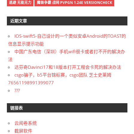
逃避 无能无力
魔兽争霸 战网 PVPGN 1.24E VERSIONCHECK
近期文章
IOS-swift5-自己设计的一个类似安卓Android的TOAST的
信息显示提示功能
中国广东电信（深圳）手机wifi很卡或者打不开的解决办
法
达芬奇Davinci17和18版本打开工程会卡死的解决办法
csgo骗子，b5平台锦标赛，csgo团队 芝士史莱姆
76561198991399077
???
链接表
云阅卷系统
截屏软件