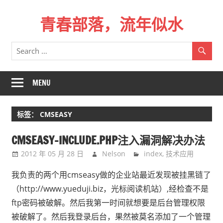
Skip
青春部落，流年似水
to
content
青
春
是
一
MENU
场
远
标签：
CMSEASY
行，
总
CMSEASY-INCLUDE.PHP注入漏洞解决办法
记
2012 年 05 月 28 日
Nelson
index
,
技术应用
不
起
我负责的两个用cmseasy做的企业站最近发现被挂黑链了
来
（http://www.yueduji.biz，光标阅读机站）,经检查不是
时
ftp密码被破解。然后我第一时间就想要是后台管理权限
的
被破解了。然后我登录后台，果然被莫名添加了一个管理
路。