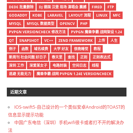
DEDE 批量删除
DJ 德国 汉堡 现场 演唱会 震撼
FIRED
FTP
GODADDY
KOBE
LARAVEL
LAYOUT 流程
LINUX
MFC
MYSQL
MYSQL 数据类型
OPENCV
PHP
PVPGN VERSIONCHECK 修改方法
PVPGN 魔兽争霸 战网架设 1.24
QT
SNAPSHOT
VC++
ZEND FRAMEWORK
上传
人生
例子
函数
域名续费
大学 好友
很晚睡觉
教程
新周刊 社会问题 好日子
春天里
查找
正则
正则表达式
深圳 工作
深爱某女子
电路封装
空间日志
线程
逃避 无能无力
魔兽争霸 战网 PVPGN 1.24E VERSIONCHECK
近期文章
IOS-swift5-自己设计的一个类似安卓Android的TOAST的
信息显示提示功能
中国广东电信（深圳）手机wifi很卡或者打不开的解决办
法