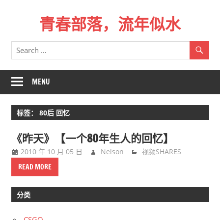
Skip
青春部落，流年似水
to
content
青
春
是
一
MENU
场
远
标签：
80后 回忆
行，
总
《昨天》【一个80年生人的回忆】
记
2010 年 10 月 05 日
Nelson
视频SHARES
不
READ MORE
起
来
时
分类
的
CSGO
路。