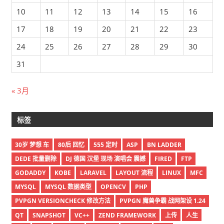
10
11
12
13
14
15
16
17
18
19
20
21
22
23
24
25
26
27
28
29
30
31
« 3月
标签
30岁 梦想 车
80后 回忆
555 定时
ASP
BN LADDER
DEDE 批量删除
DJ 德国 汉堡 现场 演唱会 震撼
FIRED
FTP
GODADDY
KOBE
LARAVEL
LAYOUT 流程
LINUX
MFC
MYSQL
MYSQL 数据类型
OPENCV
PHP
PVPGN VERSIONCHECK 修改方法
PVPGN 魔兽争霸 战网架设 1.24
QT
SNAPSHOT
VC++
ZEND FRAMEWORK
上传
人生