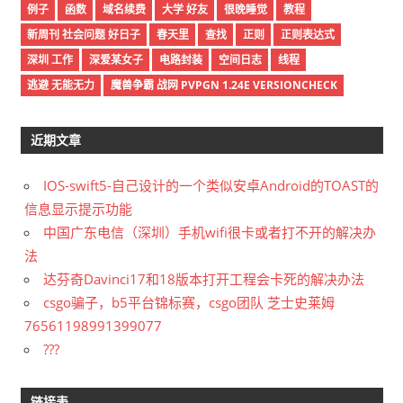
例子
函数
域名续费
大学 好友
很晚睡觉
教程
新周刊 社会问题 好日子
春天里
查找
正则
正则表达式
深圳 工作
深爱某女子
电路封装
空间日志
线程
逃避 无能无力
魔兽争霸 战网 PVPGN 1.24E VERSIONCHECK
近期文章
IOS-swift5-自己设计的一个类似安卓Android的TOAST的
信息显示提示功能
中国广东电信（深圳）手机wifi很卡或者打不开的解决办
法
达芬奇Davinci17和18版本打开工程会卡死的解决办法
csgo骗子，b5平台锦标赛，csgo团队 芝士史莱姆
76561198991399077
???
链接表