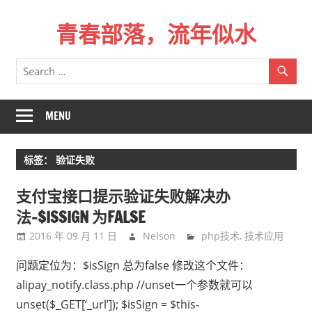
Skip
青春部落，流年似水
to
content
青
春
是
一
MENU
场
远
标签：
验证失败
行，
总
支付宝接口提示验证失败解决办
记
法-$ISSIGN 为FALSE
不
2016 年 09 月 11 日
Nelson
php技术
,
技术应用
起
来
问题定位为：$isSign 总为false 修改这个文件：
时
alipay_notify.class.php //unset一个参数就可以
的
unset($_GET[‘_url’]); $isSign = $this-
路。