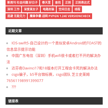
新周刊 社会问题 好日子
春天里
查找
正则
正则表达式
深圳 工作
深爱某女子
电路封装
空间日志
线程
逃避 无能无力
魔兽争霸 战网 PVPGN 1.24E VERSIONCHECK
近期文章
IOS-swift5-自己设计的一个类似安卓Android的TOAST的
信息显示提示功能
中国广东电信（深圳）手机wifi很卡或者打不开的解决办
法
达芬奇Davinci17和18版本打开工程会卡死的解决办法
csgo骗子，b5平台锦标赛，csgo团队 芝士史莱姆
76561198991399077
???
链接表