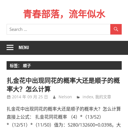
Skip
青春部落，流年似水
to
content
青
春
是
一
MENU
场
远
标签：
顺子
行，
总
扎金花中出现同花的概率大还是顺子的概
记
率大？怎么计算
不
2014 年 09 月 25 日
Nelson
index
,
我的文章
起
来
扎金花中出现同花的概率大还是顺子的概率大？怎么计算
时
直接上公式： 扎金花同花概率 （4）*（13/52）
的
*（12/51）*（11/50）值为：5280/132600=0.0398。大
路。