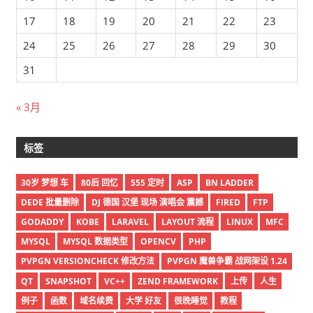
17
18
19
20
21
22
23
24
25
26
27
28
29
30
31
« 3月
标签
30岁 梦想 车
80后 回忆
555 定时
ASP
BN LADDER
DEDE 批量删除
DJ 德国 汉堡 现场 演唱会 震撼
FIRED
FTP
GODADDY
KOBE
LARAVEL
LAYOUT 流程
LINUX
MFC
MYSQL
MYSQL 数据类型
OPENCV
PHP
PVPGN VERSIONCHECK 修改方法
PVPGN 魔兽争霸 战网架设 1.24
QT
SNAPSHOT
VC++
ZEND FRAMEWORK
上传
人生
例子
函数
域名续费
大学 好友
很晚睡觉
教程