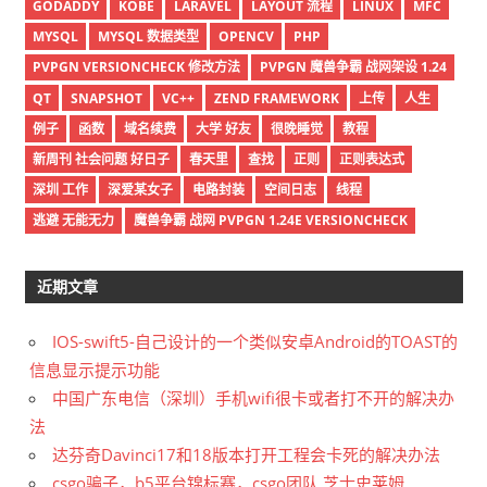
GODADDY
KOBE
LARAVEL
LAYOUT 流程
LINUX
MFC
MYSQL
MYSQL 数据类型
OPENCV
PHP
PVPGN VERSIONCHECK 修改方法
PVPGN 魔兽争霸 战网架设 1.24
QT
SNAPSHOT
VC++
ZEND FRAMEWORK
上传
人生
例子
函数
域名续费
大学 好友
很晚睡觉
教程
新周刊 社会问题 好日子
春天里
查找
正则
正则表达式
深圳 工作
深爱某女子
电路封装
空间日志
线程
逃避 无能无力
魔兽争霸 战网 PVPGN 1.24E VERSIONCHECK
近期文章
IOS-swift5-自己设计的一个类似安卓Android的TOAST的
信息显示提示功能
中国广东电信（深圳）手机wifi很卡或者打不开的解决办
法
达芬奇Davinci17和18版本打开工程会卡死的解决办法
csgo骗子，b5平台锦标赛，csgo团队 芝士史莱姆