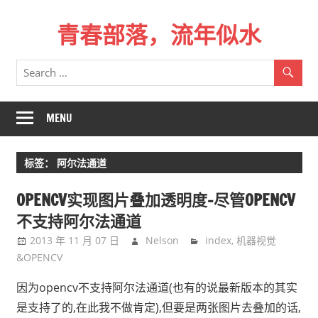
Skip
青春部落，流年似水
to
content
青
春
是
一
MENU
场
远
标签：
阿尔法通道
行，
总
OPENCV实现图片叠加透明度-尽管OPENCV
记
不支持阿尔法通道
不
2013 年 11 月 07 日
Nelson
index
,
机器视觉
起
&OPENCV
来
时
因为opencv不支持阿尔法通道(也有的说最新版本的其实
的
是支持了的,在此我不做肯定),但要是两张图片去叠加的话,
路。