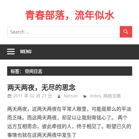
Skip
青春部落，流年似水
to
content
青
春
是
一
MENU
场
远
标签：
空间日志
行，
总
两天两夜，无尽的思念
记
2011 年 02 月 27 日
Nelson
index
,
网络文摘
不
起
两天两夜，这两天两夜在平常人眼里，可能是那么的平淡
来
而乏味。而这两天两夜，却足以让我刻骨铭心了。 两个
时
远方互相思念，彼此牵挂的人，终于相见了。盼望已久的
的
事情也就在这两天两夜中发生了
路。