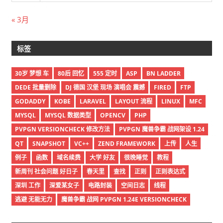
« 3月
标签
30岁 梦想 车
80后 回忆
555 定时
ASP
BN LADDER
DEDE 批量删除
DJ 德国 汉堡 现场 演唱会 震撼
FIRED
FTP
GODADDY
KOBE
LARAVEL
LAYOUT 流程
LINUX
MFC
MYSQL
MYSQL 数据类型
OPENCV
PHP
PVPGN VERSIONCHECK 修改方法
PVPGN 魔兽争霸 战网架设 1.24
QT
SNAPSHOT
VC++
ZEND FRAMEWORK
上传
人生
例子
函数
域名续费
大学 好友
很晚睡觉
教程
新周刊 社会问题 好日子
春天里
查找
正则
正则表达式
深圳 工作
深爱某女子
电路封装
空间日志
线程
逃避 无能无力
魔兽争霸 战网 PVPGN 1.24E VERSIONCHECK