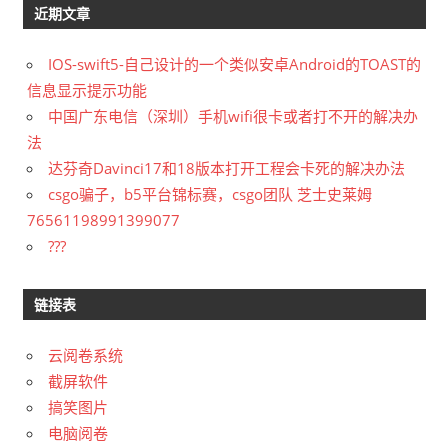
近期文章
IOS-swift5-自己设计的一个类似安卓Android的TOAST的
信息显示提示功能
中国广东电信（深圳）手机wifi很卡或者打不开的解决办
法
达芬奇Davinci17和18版本打开工程会卡死的解决办法
csgo骗子，b5平台锦标赛，csgo团队 芝士史莱姆
76561198991399077
???
链接表
云阅卷系统
截屏软件
搞笑图片
电脑阅卷