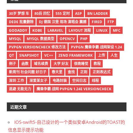
30岁 梦想 车
80后 回忆
555 定时
ASP
BN LADDER
DEDE 批量删除
DJ 德国 汉堡 现场 演唱会 震撼
FIRED
FTP
GODADDY
KOBE
LARAVEL
LAYOUT 流程
LINUX
MFC
MYSQL
MYSQL 数据类型
OPENCV
PHP
PVPGN VERSIONCHECK 修改方法
PVPGN 魔兽争霸 战网架设 1.24
QT
SNAPSHOT
VC++
ZEND FRAMEWORK
上传
人生
例子
函数
域名续费
大学 好友
很晚睡觉
教程
新周刊 社会问题 好日子
春天里
查找
正则
正则表达式
深圳 工作
深爱某女子
电路封装
空间日志
线程
逃避 无能无力
魔兽争霸 战网 PVPGN 1.24E VERSIONCHECK
近期文章
IOS-swift5-自己设计的一个类似安卓Android的TOAST的
信息显示提示功能