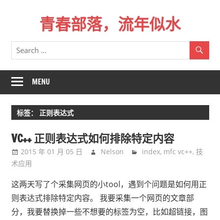
Skip
青春部落，流年似水
to
content
青
春
是
一
MENU
场
远
标签：
正则表达式
行，
总
VC++ 正则表达式如何排除特定内容
记
2015 年 01 月 05 日
Nelson
index
,
mfc vc++
,
技
不
术应用
起
来
这两天写了个采集网页的小tool，遇到个问题是如何用正
时
则表达式排除特定内容。 我要采集一个网页的文章部
的
分，我要替换掉一些不想要的标签为空，比如超链接，图
路。