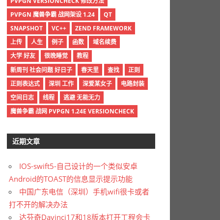
PVPGN VERSIONCHECK 修改方法
PVPGN 魔兽争霸 战网架设 1.24
QT
SNAPSHOT
VC++
ZEND FRAMEWORK
上传
人生
例子
函数
域名续费
大学 好友
很晚睡觉
教程
新周刊 社会问题 好日子
春天里
查找
正则
正则表达式
深圳 工作
深爱某女子
电路封装
空间日志
线程
逃避 无能无力
魔兽争霸 战网 PVPGN 1.24E VERSIONCHECK
近期文章
IOS-swift5-自己设计的一个类似安卓
Android的TOAST的信息显示提示功能
中国广东电信（深圳）手机wifi很卡或者
打不开的解决办法
达芬奇Davinci17和18版本打开工程会卡