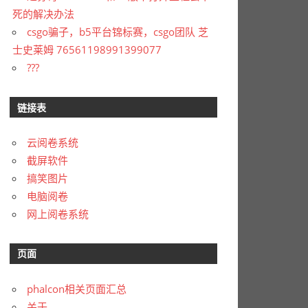
死的解决办法
csgo骗子，b5平台锦标赛，csgo团队 芝
士史莱姆 76561198991399077
???
链接表
云阅卷系统
截屏软件
搞笑图片
电脑阅卷
网上阅卷系统
页面
phalcon相关页面汇总
关于