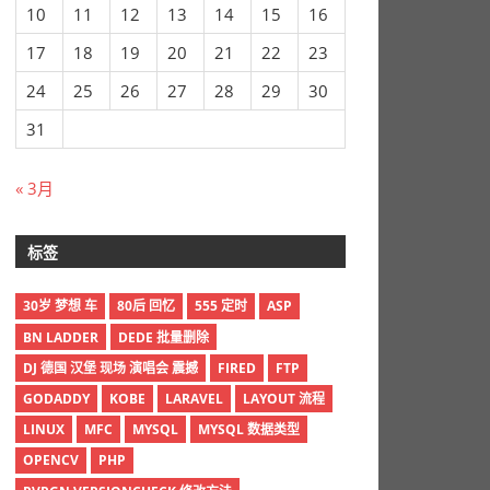
10
11
12
13
14
15
16
17
18
19
20
21
22
23
24
25
26
27
28
29
30
31
« 3月
标签
30岁 梦想 车
80后 回忆
555 定时
ASP
BN LADDER
DEDE 批量删除
DJ 德国 汉堡 现场 演唱会 震撼
FIRED
FTP
GODADDY
KOBE
LARAVEL
LAYOUT 流程
LINUX
MFC
MYSQL
MYSQL 数据类型
OPENCV
PHP