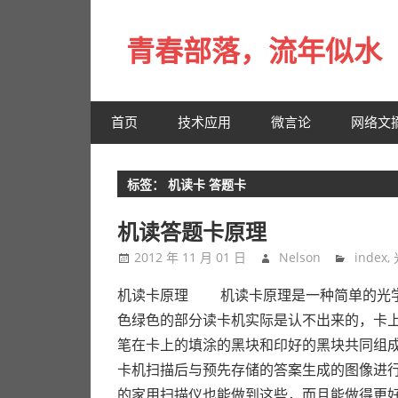
Skip
to
青春部落，流年似水
content
青
春
首页
技术应用
微言论
网络文
是
一
场
标签：
机读卡 答题卡
远
行，
机读答题卡原理
总
2012 年 11 月 01 日
Nelson
index
,
记
不
机读卡原理 机读卡原理是一种简单的光学
起
色绿色的部分读卡机实际是认不出来的，卡
来
笔在卡上的填涂的黑块和印好的黑块共同组成了
时
卡机扫描后与预先存储的答案生成的图像进
的
的家用扫描仪也能做到这些，而且能做得更