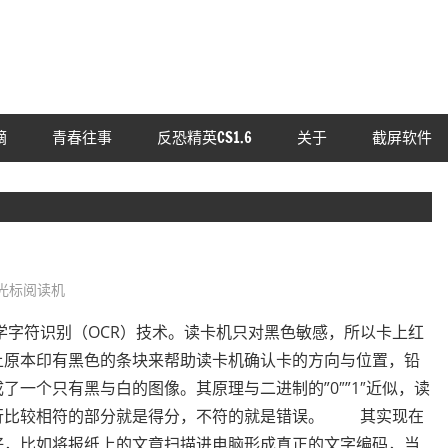
摘
青春往事
反恐精英CS1.6
关于
截屏软件
光标阅读机
字符识别（OCR）技术。读卡机只对黑色敏感，所以卡上红
上原本印有黑色的条块来帮助读卡机确认卡的方向与位置，铅
一个只有黑与白的图像。其原理与二进制的”0″”1″近似，读
行比较相符的部分就是得分，不符的就是错误。 其实现在
好，比如将报纸上的文章扫描进电脑形成真正的文字编码，当