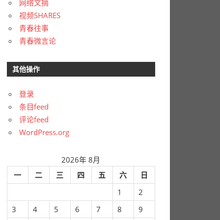
网络文摘
视频SHARES
青春往事
青春微言论
其他操作
登录
条目feed
评论feed
WordPress.org
2026年 8月
一
二
三
四
五
六
日
1
2
3
4
5
6
7
8
9