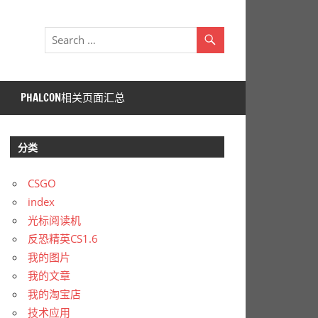
PHALCON相关页面汇总
分类
CSGO
index
光标阅读机
反恐精英CS1.6
我的图片
我的文章
我的淘宝店
技术应用