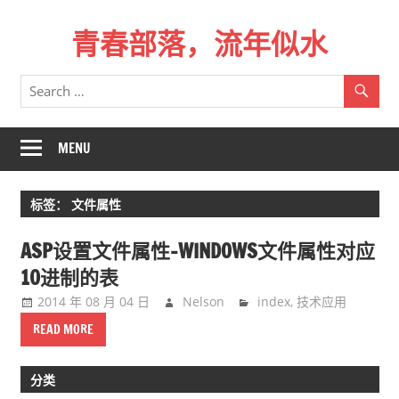
Skip
青春部落，流年似水
to
content
青
春
是
一
MENU
场
远
标签：
文件属性
行，
总
ASP设置文件属性-WINDOWS文件属性对应
记
10进制的表
不
2014 年 08 月 04 日
Nelson
index
,
技术应用
起
来
READ MORE
时
的
分类
路。