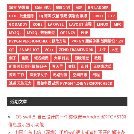
30岁 梦想 车
80后 回忆
555 定时
ASP
BN LADDER
DEDE 批量删除
DJ 德国 汉堡 现场 演唱会 震撼
FIRED
FTP
GODADDY
KOBE
LARAVEL
LAYOUT 流程
LINUX
MFC
MYSQL
MYSQL 数据类型
OPENCV
PHP
PVPGN VERSIONCHECK 修改方法
PVPGN 魔兽争霸 战网架设 1.24
QT
SNAPSHOT
VC++
ZEND FRAMEWORK
上传
人生
例子
函数
域名续费
大学 好友
很晚睡觉
教程
新周刊 社会问题 好日子
春天里
查找
正则
正则表达式
深圳 工作
深爱某女子
电路封装
空间日志
线程
逃避 无能无力
魔兽争霸 战网 PVPGN 1.24E VERSIONCHECK
近期文章
IOS-swift5-自己设计的一个类似安卓Android的TOAST的
信息显示提示功能
中国广东电信（深圳）手机wifi很卡或者打不开的解决办