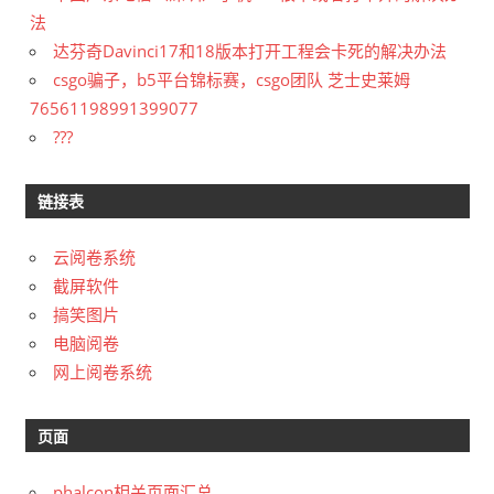
法
达芬奇Davinci17和18版本打开工程会卡死的解决办法
csgo骗子，b5平台锦标赛，csgo团队 芝士史莱姆
76561198991399077
???
链接表
云阅卷系统
截屏软件
搞笑图片
电脑阅卷
网上阅卷系统
页面
phalcon相关页面汇总