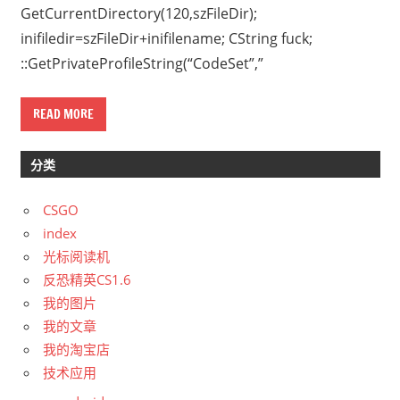
GetCurrentDirectory(120,szFileDir);
inifiledir=szFileDir+inifilename; CString fuck;
::GetPrivateProfileString(“CodeSet”,”
READ MORE
分类
CSGO
index
光标阅读机
反恐精英CS1.6
我的图片
我的文章
我的淘宝店
技术应用