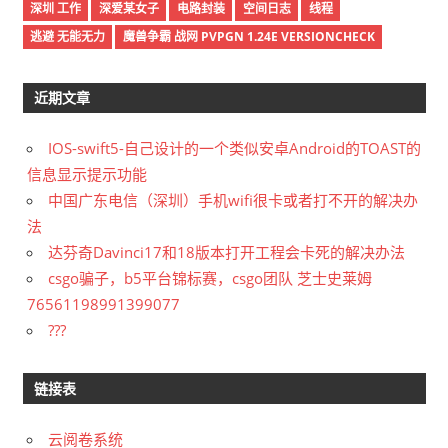
深圳 工作
深爱某女子
电路封装
空间日志
线程
逃避 无能无力
魔兽争霸 战网 PVPGN 1.24E VERSIONCHECK
近期文章
IOS-swift5-自己设计的一个类似安卓Android的TOAST的
信息显示提示功能
中国广东电信（深圳）手机wifi很卡或者打不开的解决办
法
达芬奇Davinci17和18版本打开工程会卡死的解决办法
csgo骗子，b5平台锦标赛，csgo团队 芝士史莱姆
76561198991399077
???
链接表
云阅卷系统