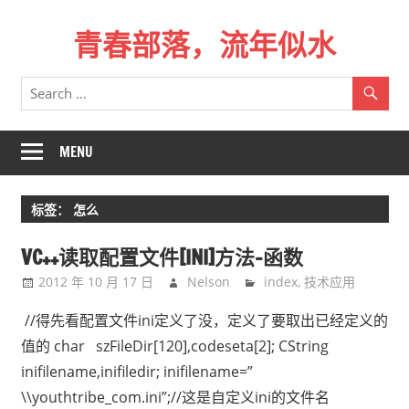
Skip
青春部落，流年似水
to
content
青
春
是
一
MENU
场
远
标签：
怎么
行，
总
VC++读取配置文件[INI]方法-函数
记
2012 年 10 月 17 日
Nelson
index
,
技术应用
不
起
//得先看配置文件ini定义了没，定义了要取出已经定义的
来
值的 char szFileDir[120],codeseta[2]; CString
时
inifilename,inifiledir; inifilename=”
的
\\youthtribe_com.ini”;//这是自定义ini的文件名
路。