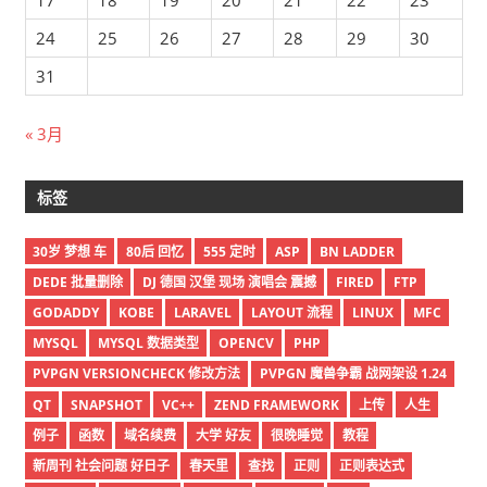
24
25
26
27
28
29
30
31
« 3月
标签
30岁 梦想 车
80后 回忆
555 定时
ASP
BN LADDER
DEDE 批量删除
DJ 德国 汉堡 现场 演唱会 震撼
FIRED
FTP
GODADDY
KOBE
LARAVEL
LAYOUT 流程
LINUX
MFC
MYSQL
MYSQL 数据类型
OPENCV
PHP
PVPGN VERSIONCHECK 修改方法
PVPGN 魔兽争霸 战网架设 1.24
QT
SNAPSHOT
VC++
ZEND FRAMEWORK
上传
人生
例子
函数
域名续费
大学 好友
很晚睡觉
教程
新周刊 社会问题 好日子
春天里
查找
正则
正则表达式