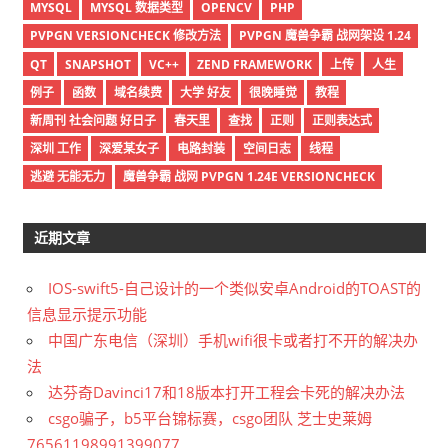
MYSQL
MYSQL 数据类型
OPENCV
PHP
PVPGN VERSIONCHECK 修改方法
PVPGN 魔兽争霸 战网架设 1.24
QT
SNAPSHOT
VC++
ZEND FRAMEWORK
上传
人生
例子
函数
域名续费
大学 好友
很晚睡觉
教程
新周刊 社会问题 好日子
春天里
查找
正则
正则表达式
深圳 工作
深爱某女子
电路封装
空间日志
线程
逃避 无能无力
魔兽争霸 战网 PVPGN 1.24E VERSIONCHECK
近期文章
IOS-swift5-自己设计的一个类似安卓Android的TOAST的
信息显示提示功能
中国广东电信（深圳）手机wifi很卡或者打不开的解决办
法
达芬奇Davinci17和18版本打开工程会卡死的解决办法
csgo骗子，b5平台锦标赛，csgo团队 芝士史莱姆
76561198991399077