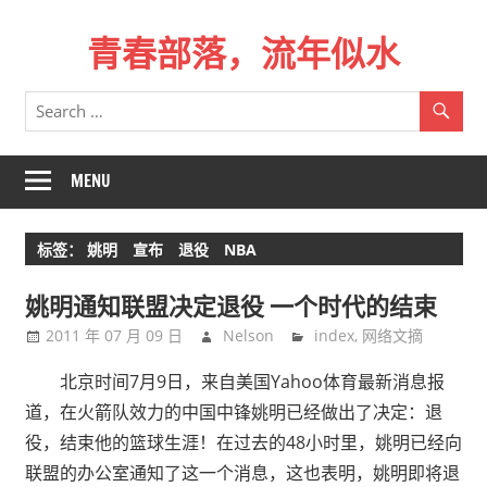
Skip
青春部落，流年似水
to
content
青
春
是
一
MENU
场
远
标签：
姚明 宣布 退役 NBA
行，
总
姚明通知联盟决定退役 一个时代的结束
记
2011 年 07 月 09 日
Nelson
index
,
网络文摘
不
起
北京时间7月9日，来自美国Yahoo体育最新消息报
来
道，在火箭队效力的中国中锋姚明已经做出了决定：退
时
役，结束他的篮球生涯！在过去的48小时里，姚明已经向
的
联盟的办公室通知了这一个消息，这也表明，姚明即将退
路。