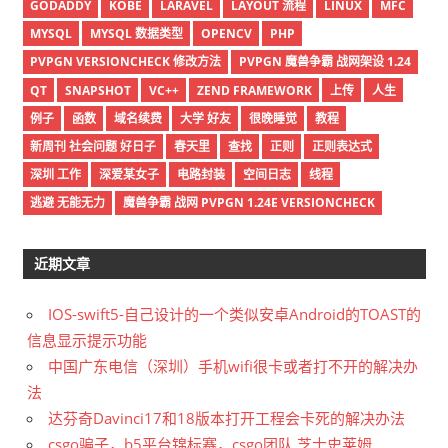
GODADDY
KOBE
LARAVEL
LAYOUT 流程
LINUX
MFC
MYSQL
MYSQL 数据类型
OPENCV
PHP
PVPGN VERSIONCHECK 修改方法
PVPGN 魔兽争霸 战网架设 1.24
QT
SNAPSHOT
VC++
ZEND FRAMEWORK
上传
人生
例子
函数
域名续费
大学 好友
很晚睡觉
教程
新周刊 社会问题 好日子
春天里
查找
正则
正则表达式
深圳 工作
深爱某女子
电路封装
空间日志
线程
逃避 无能无力
魔兽争霸 战网 PVPGN 1.24E VERSIONCHECK
近期文章
IOS-swift5-自己设计的一个类似安卓Android的TOAST的
信息显示提示功能
中国广东电信（深圳）手机wifi很卡或者打不开的解决办
法
达芬奇Davinci17和18版本打开工程会卡死的解决办法
csgo骗子，b5平台锦标赛，csgo团队 芝士史莱姆