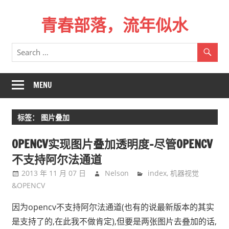
Skip
青春部落，流年似水
to
content
青
春
是
一
MENU
场
远
标签：
图片叠加
行，
总
OPENCV实现图片叠加透明度-尽管OPENCV
记
不支持阿尔法通道
不
2013 年 11 月 07 日
Nelson
index
,
机器视觉
起
&OPENCV
来
时
因为opencv不支持阿尔法通道(也有的说最新版本的其实
的
是支持了的,在此我不做肯定),但要是两张图片去叠加的话,
路。