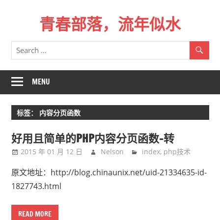
Skip
青春部落，流年似水
to
content
青
春
是
一
MENU
场
远
标签：
内容分页函数
行，
总
好用且简单的PHP内容分页函数-转
记
2015 年 01 月 12 日
Nelson
index
,
php技术
不
起
原文地址：http://blog.chinaunix.net/uid-21334635-id-
来
1827743.html
时
的
READ MORE
路。