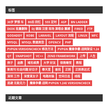
标签
30岁 梦想 车
80后 回忆
555 定时
ASP
BN LADDER
DEDE 批量删除
DJ 德国 汉堡 现场 演唱会 震撼
FIRED
FTP
GODADDY
KOBE
LARAVEL
LAYOUT 流程
LINUX
MFC
MYSQL
MYSQL 数据类型
OPENCV
PHP
PVPGN VERSIONCHECK 修改方法
PVPGN 魔兽争霸 战网架设 1.24
QT
SNAPSHOT
VC++
ZEND FRAMEWORK
上传
人生
例子
函数
域名续费
大学 好友
很晚睡觉
教程
新周刊 社会问题 好日子
春天里
查找
正则
正则表达式
深圳 工作
深爱某女子
电路封装
空间日志
线程
逃避 无能无力
魔兽争霸 战网 PVPGN 1.24E VERSIONCHECK
近期文章