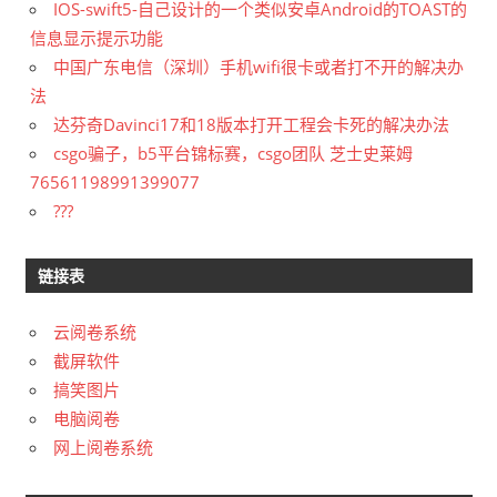
IOS-swift5-自己设计的一个类似安卓Android的TOAST的
信息显示提示功能
中国广东电信（深圳）手机wifi很卡或者打不开的解决办
法
达芬奇Davinci17和18版本打开工程会卡死的解决办法
csgo骗子，b5平台锦标赛，csgo团队 芝士史莱姆
76561198991399077
???
链接表
云阅卷系统
截屏软件
搞笑图片
电脑阅卷
网上阅卷系统