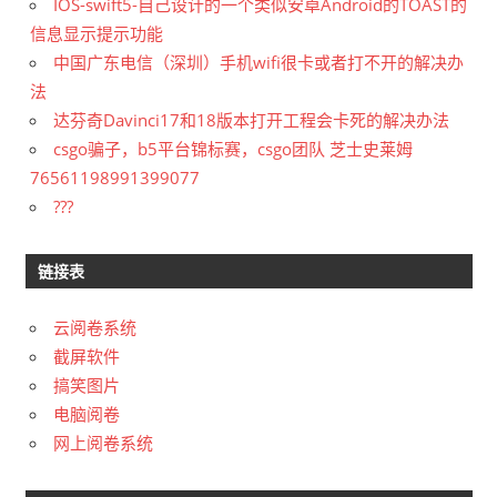
IOS-swift5-自己设计的一个类似安卓Android的TOAST的
信息显示提示功能
中国广东电信（深圳）手机wifi很卡或者打不开的解决办
法
达芬奇Davinci17和18版本打开工程会卡死的解决办法
csgo骗子，b5平台锦标赛，csgo团队 芝士史莱姆
76561198991399077
???
链接表
云阅卷系统
截屏软件
搞笑图片
电脑阅卷
网上阅卷系统