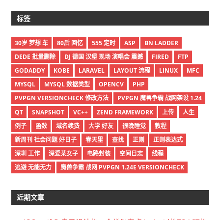
标签
30岁 梦想 车
80后 回忆
555 定时
ASP
BN LADDER
DEDE 批量删除
DJ 德国 汉堡 现场 演唱会 震撼
FIRED
FTP
GODADDY
KOBE
LARAVEL
LAYOUT 流程
LINUX
MFC
MYSQL
MYSQL 数据类型
OPENCV
PHP
PVPGN VERSIONCHECK 修改方法
PVPGN 魔兽争霸 战网架设 1.24
QT
SNAPSHOT
VC++
ZEND FRAMEWORK
上传
人生
例子
函数
域名续费
大学 好友
很晚睡觉
教程
新周刊 社会问题 好日子
春天里
查找
正则
正则表达式
深圳 工作
深爱某女子
电路封装
空间日志
线程
逃避 无能无力
魔兽争霸 战网 PVPGN 1.24E VERSIONCHECK
近期文章