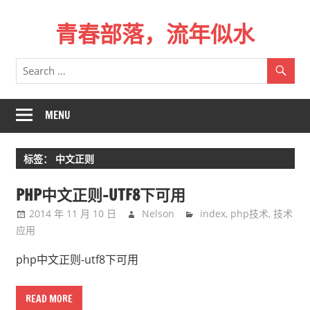
Skip
青春部落，流年似水
to
content
青
春
是
一
MENU
场
远
标签：
中文正则
行，
总
PHP中文正则-UTF8下可用
记
2014 年 11 月 10 日
Nelson
index
,
php技术
,
技术
不
应用
起
来
php中文正则-utf8下可用
时
的
READ MORE
路。