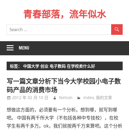
Skip
青春部落，流年似水
to
content
青
春
是
一
MENU
场
远
标签：
中国大学 创业 电子数码 在学校卖什么好
行，
总
写一篇文章分析下当今大学校园小电子数
记
码产品的消费市场
不
2012 年 02 月 10 日
Nelson
index
,
我的文章
起
来
想做这方面的，必须要有一个分析。想到哪，就写到哪
时
吧。 中国有两千所大学（不包括各种中专技校），在校
的
学生有两千多万。ok，我们就按两千万来算吧。这个分析
路。