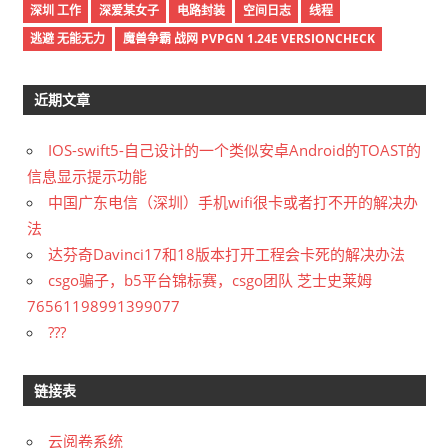
深圳 工作
深爱某女子
电路封装
空间日志
线程
逃避 无能无力
魔兽争霸 战网 PVPGN 1.24E VERSIONCHECK
近期文章
IOS-swift5-自己设计的一个类似安卓Android的TOAST的
信息显示提示功能
中国广东电信（深圳）手机wifi很卡或者打不开的解决办
法
达芬奇Davinci17和18版本打开工程会卡死的解决办法
csgo骗子，b5平台锦标赛，csgo团队 芝士史莱姆
76561198991399077
???
链接表
云阅卷系统