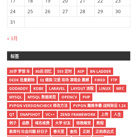
17
18
19
20
21
22
23
24
25
26
27
28
29
30
31
« 3月
标签
30岁 梦想 车
80后 回忆
555 定时
ASP
BN LADDER
DEDE 批量删除
DJ 德国 汉堡 现场 演唱会 震撼
FIRED
FTP
GODADDY
KOBE
LARAVEL
LAYOUT 流程
LINUX
MFC
MYSQL
MYSQL 数据类型
OPENCV
PHP
PVPGN VERSIONCHECK 修改方法
PVPGN 魔兽争霸 战网架设 1.24
QT
SNAPSHOT
VC++
ZEND FRAMEWORK
上传
人生
例子
函数
域名续费
大学 好友
很晚睡觉
教程
新周刊 社会问题 好日子
春天里
查找
正则
正则表达式