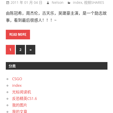
2011 年 01 月 04 日
Nelson
index
,
视频SHARES
由陈冠希，周杰伦，古天乐，吴建豪主演，是一个励志故
事，看到最后很感人！！！~
READ MORE
文
Next
1
2
»
Posts
章
分类
导
航
CSGO
index
光标阅读机
反恐精英CS1.6
我的图片
我的文章