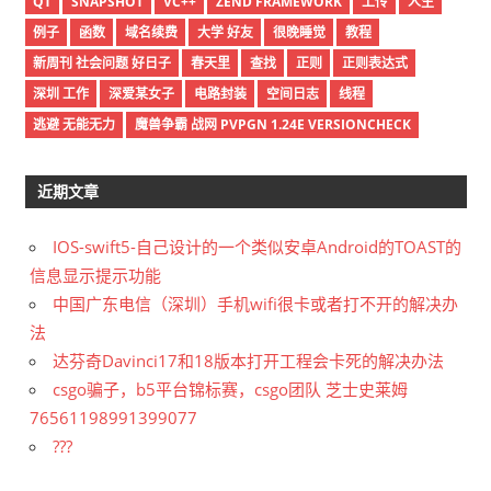
QT
SNAPSHOT
VC++
ZEND FRAMEWORK
上传
人生
例子
函数
域名续费
大学 好友
很晚睡觉
教程
新周刊 社会问题 好日子
春天里
查找
正则
正则表达式
深圳 工作
深爱某女子
电路封装
空间日志
线程
逃避 无能无力
魔兽争霸 战网 PVPGN 1.24E VERSIONCHECK
近期文章
IOS-swift5-自己设计的一个类似安卓Android的TOAST的
信息显示提示功能
中国广东电信（深圳）手机wifi很卡或者打不开的解决办
法
达芬奇Davinci17和18版本打开工程会卡死的解决办法
csgo骗子，b5平台锦标赛，csgo团队 芝士史莱姆
76561198991399077
???