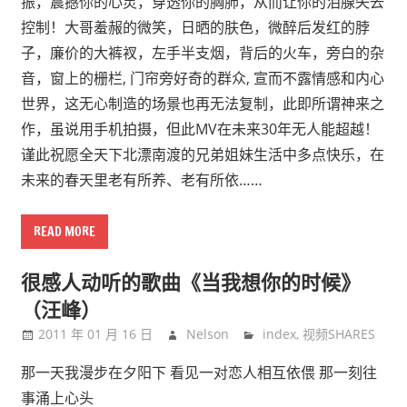
振，震撼你的心灵，穿透你的胸肺，从而让你的泪腺失去
控制！大哥羞赧的微笑，日晒的肤色，微醉后发红的脖
子，廉价的大裤衩，左手半支烟，背后的火车，旁白的杂
音，窗上的栅栏, 门帘旁好奇的群众, 宣而不露情感和内心
世界，这无心制造的场景也再无法复制，此即所谓神来之
作，虽说用手机拍摄，但此MV在未来30年无人能超越！
谨此祝愿全天下北漂南渡的兄弟姐妹生活中多点快乐，在
未来的春天里老有所养、老有所依……
READ MORE
很感人动听的歌曲《当我想你的时候》
（汪峰）
2011 年 01 月 16 日
Nelson
index
,
视频SHARES
那一天我漫步在夕阳下 看见一对恋人相互依偎 那一刻往
事涌上心头