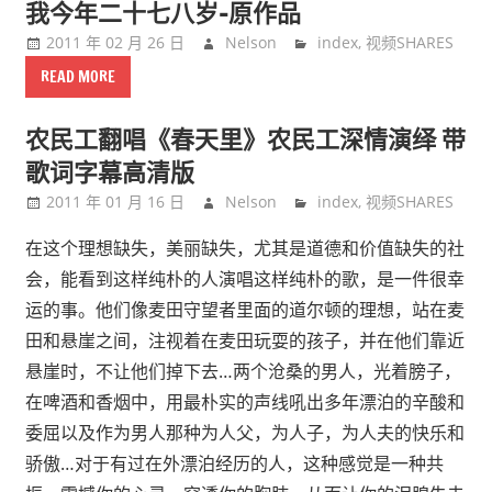
我今年二十七八岁-原作品
2011 年 02 月 26 日
Nelson
index
,
视频SHARES
READ MORE
农民工翻唱《春天里》农民工深情演绎 带
歌词字幕高清版
2011 年 01 月 16 日
Nelson
index
,
视频SHARES
在这个理想缺失，美丽缺失，尤其是道德和价值缺失的社
会，能看到这样纯朴的人演唱这样纯朴的歌，是一件很幸
运的事。他们像麦田守望者里面的道尔顿的理想，站在麦
田和悬崖之间，注视着在麦田玩耍的孩子，并在他们靠近
悬崖时，不让他们掉下去…两个沧桑的男人，光着膀子，
在啤酒和香烟中，用最朴实的声线吼出多年漂泊的辛酸和
委屈以及作为男人那种为人父，为人子，为人夫的快乐和
骄傲…对于有过在外漂泊经历的人，这种感觉是一种共