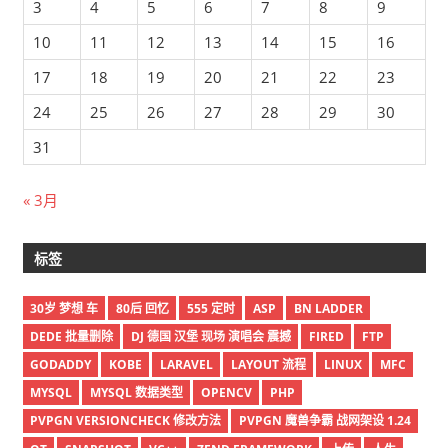
3
4
5
6
7
8
9
10
11
12
13
14
15
16
17
18
19
20
21
22
23
24
25
26
27
28
29
30
31
« 3月
标签
30岁 梦想 车
80后 回忆
555 定时
ASP
BN LADDER
DEDE 批量删除
DJ 德国 汉堡 现场 演唱会 震撼
FIRED
FTP
GODADDY
KOBE
LARAVEL
LAYOUT 流程
LINUX
MFC
MYSQL
MYSQL 数据类型
OPENCV
PHP
PVPGN VERSIONCHECK 修改方法
PVPGN 魔兽争霸 战网架设 1.24