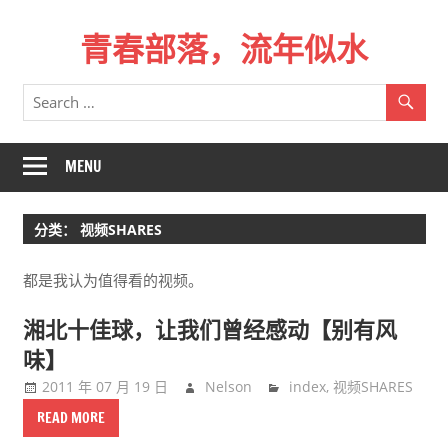
Skip
青春部落，流年似水
to
content
青
春
是
一
MENU
场
远
分类：
视频SHARES
行，
总
都是我认为值得看的视频。
记
不
湘北十佳球，让我们曾经感动【别有风
起
味】
来
2011 年 07 月 19 日
Nelson
index
,
视频SHARES
时
READ MORE
的
路。