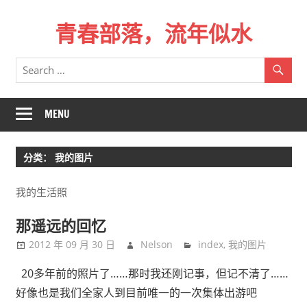
Skip
青春部落，流年似水
to
content
青
春
是
一
MENU
场
远
分类：
我的图片
行，
总
我的生活照
记
不
那遥远的回忆
起
2012 年 09 月 30 日
Nelson
index
,
我的图片
来
时
20多年前的照片了……那时我还刚记事，但记不清了……
的
好像也是我们全家人到目前唯一的一次集体出游吧
路。