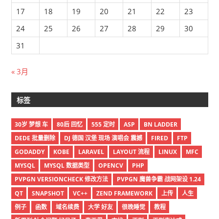
17
18
19
20
21
22
23
24
25
26
27
28
29
30
31
« 3月
标签
30岁 梦想 车
80后 回忆
555 定时
ASP
BN LADDER
DEDE 批量删除
DJ 德国 汉堡 现场 演唱会 震撼
FIRED
FTP
GODADDY
KOBE
LARAVEL
LAYOUT 流程
LINUX
MFC
MYSQL
MYSQL 数据类型
OPENCV
PHP
PVPGN VERSIONCHECK 修改方法
PVPGN 魔兽争霸 战网架设 1.24
QT
SNAPSHOT
VC++
ZEND FRAMEWORK
上传
人生
例子
函数
域名续费
大学 好友
很晚睡觉
教程