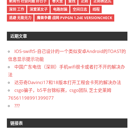
新周刊 社会问题 好日子
春天里
查找
正则
正则表达式
深圳 工作
深爱某女子
电路封装
空间日志
线程
逃避 无能无力
魔兽争霸 战网 PVPGN 1.24E VERSIONCHECK
近期文章
IOS-swift5-自己设计的一个类似安卓Android的TOAST的
信息显示提示功能
中国广东电信（深圳）手机wifi很卡或者打不开的解决办
法
达芬奇Davinci17和18版本打开工程会卡死的解决办法
csgo骗子，b5平台锦标赛，csgo团队 芝士史莱姆
76561198991399077
???
链接表