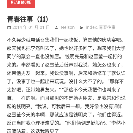
READ MORE
青春往事（11）
2014 年 01 月 01 日
Nelson
index
,
青春往事
不久吴少就电话召集我们一起吃饭，算是他的庆功宴吧。
那天我也把李然叫去了，她也说好多回了，想来我们大学
同学的聚会一直也没如愿。 钱明亮是和赵雪莹一起打的
来的。李然看见了赵雪莹后低声对我说，她怎么也来了，
还带他男友一起来。我说没事啊，后来和她修车子就认识
了，没事了也一起出来玩玩。没什么大不了的。 “那样不
太好吧，还带她男友来。” “那这不今天我把你也叫来了
嘛，一样的啊。而且那男的不是她男朋友，是我常和你说
起的钱明亮。”我说。可我后来一想，我好像也没有通知
赵雪莹今天的事啊，那就应该是钱明亮了，他们住得近。
反正当时我心理挺难受的。 “他们俩倒是挺般配。”李然小
声嘀咕着，这话我听见了