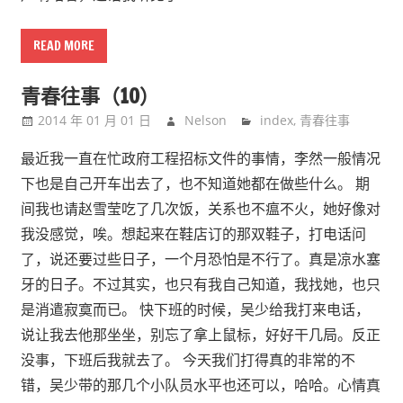
READ MORE
青春往事（10）
2014 年 01 月 01 日
Nelson
index
,
青春往事
最近我一直在忙政府工程招标文件的事情，李然一般情况
下也是自己开车出去了，也不知道她都在做些什么。 期
间我也请赵雪莹吃了几次饭，关系也不瘟不火，她好像对
我没感觉，唉。想起来在鞋店订的那双鞋子，打电话问
了，说还要过些日子，一个月恐怕是不行了。真是凉水塞
牙的日子。不过其实，也只有我自己知道，我找她，也只
是消遣寂寞而已。 快下班的时候，吴少给我打来电话，
说让我去他那坐坐，别忘了拿上鼠标，好好干几局。反正
没事，下班后我就去了。 今天我们打得真的非常的不
错，吴少带的那几个小队员水平也还可以，哈哈。心情真