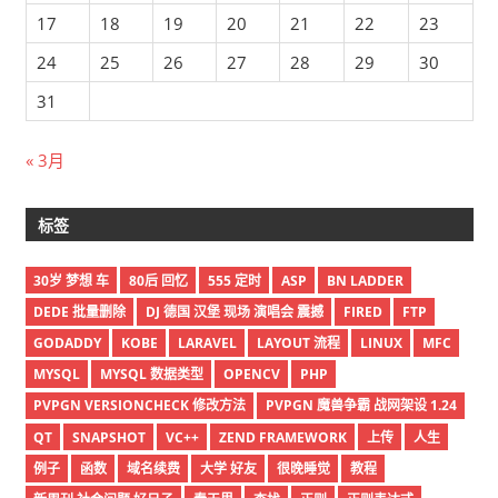
17
18
19
20
21
22
23
24
25
26
27
28
29
30
31
« 3月
标签
30岁 梦想 车
80后 回忆
555 定时
ASP
BN LADDER
DEDE 批量删除
DJ 德国 汉堡 现场 演唱会 震撼
FIRED
FTP
GODADDY
KOBE
LARAVEL
LAYOUT 流程
LINUX
MFC
MYSQL
MYSQL 数据类型
OPENCV
PHP
PVPGN VERSIONCHECK 修改方法
PVPGN 魔兽争霸 战网架设 1.24
QT
SNAPSHOT
VC++
ZEND FRAMEWORK
上传
人生
例子
函数
域名续费
大学 好友
很晚睡觉
教程