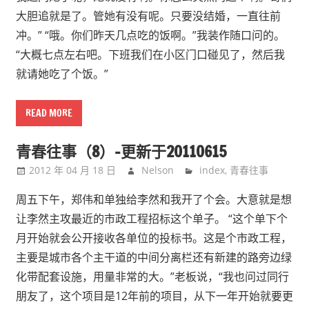
大胆追就是了。管她有没有呢。只要没结婚，一直往前
冲。” “哦。你们昨天几点吃的饭啊。”我装作随口问的。
“大概七点左右吧。下班我们在小区门口碰见了，然后我
就请她吃了个饭。”
READ MORE
青春往事（8）–更新于20110615
2012 年 04 月 18 日
Nelson
index
,
青春往事
周五下午，郑伟和单独给李然和我开了个会。大意就是想
让李然主攻最近的市政工程招标这个单子。 “这个单下个
月开始就会公开接收各单位的投标书。这是个市政工程，
主要是城市各个主干道的中间分离栏还有新建的路旁边绿
化带配套设施，用量非常的大。”老板说，“我也问过同行
朋友了，这个项目是12年前的项目，从下一年开始就要更