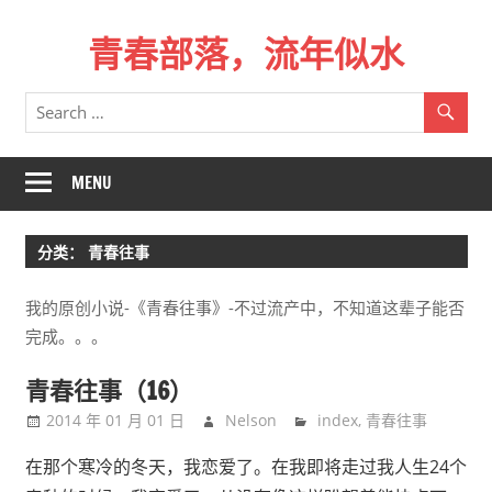
Skip
青春部落，流年似水
to
content
青
春
是
一
MENU
场
远
分类：
青春往事
行，
总
我的原创小说-《青春往事》-不过流产中，不知道这辈子能否
记
完成。。。
不
起
青春往事（16）
来
2014 年 01 月 01 日
Nelson
index
,
青春往事
时
的
在那个寒冷的冬天，我恋爱了。在我即将走过我人生24个
路。