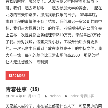
春秋的时候，我恋爱了。从没有像这样盼望着能快点下
班。我们一起去喝咖啡，一起去参加大学的舞会，一起在
北方的雪天中漫步，那是我最快乐的日子。 08年年底，
市政工程的事情终于有了结果，我们和另一家公司共同中
标，我们占大概百分七十的样子。老板郑伟和在公司年会
上宣布一次性奖励业务经理李然10万元，李然拿出3万给
了我。她对我说，这些只是小钱，工程开始后会有更多
的。一次无意中我看到了放在李然桌子上的中标文件，我
大吃一惊，每吨的差价比正常市场价高2500。那是怎样
让人无法想像的一笔利润
READ MORE
青春往事（15）
2014 年 01 月 01 日
Nelson
index
,
青春往事
天是越来越冷了，走在街上都没什么人了，可是吴少的网