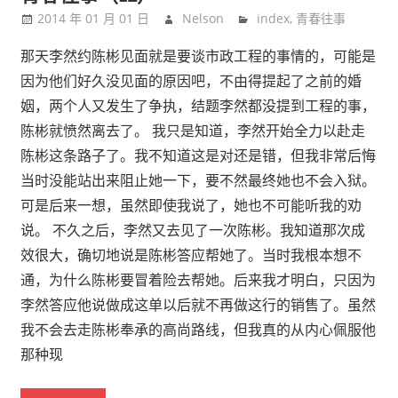
2014 年 01 月 01 日
Nelson
index
,
青春往事
那天李然约陈彬见面就是要谈市政工程的事情的，可能是
因为他们好久没见面的原因吧，不由得提起了之前的婚
姻，两个人又发生了争执，结题李然都没提到工程的事，
陈彬就愤然离去了。 我只是知道，李然开始全力以赴走
陈彬这条路子了。我不知道这是对还是错，但我非常后悔
当时没能站出来阻止她一下，要不然最终她也不会入狱。
可是后来一想，虽然即使我说了，她也不可能听我的劝
说。 不久之后，李然又去见了一次陈彬。我知道那次成
效很大，确切地说是陈彬答应帮她了。当时我根本想不
通，为什么陈彬要冒着险去帮她。后来我才明白，只因为
李然答应他说做成这单以后就不再做这行的销售了。虽然
我不会去走陈彬奉承的高尚路线，但我真的从内心佩服他
那种现