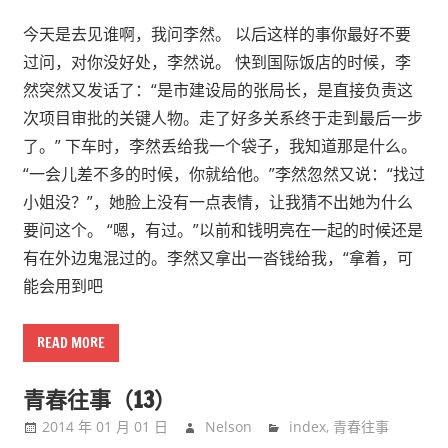
今天是去见谁啊，我问李然。 以后这样的事你最好不要
过问，对你没好处，李然说。 快到国际饭店的时候，李
然突然又发话了：“是市建设局的张局长，是直接负责这
次项目审批的关键人物。走了好多关系终于走到最后一步
了。” 下车时，李然丢给我一个袋子，我知道那是什么。
“一会儿差不多的时候，你就给他。”李然忽然又说：“找过
小姐没？”，她脸上没有一点表情，让我猜不出她为什么
要问这个。 “嗯，有过。”以前和钱明亮在一起的时候还是
有在外边鬼混过的。李然又拿出一沓钱给我，“拿着，可
能会用到吧
READ MORE
青春往事（13）
2014 年 01 月 01 日
Nelson
index
,
青春往事