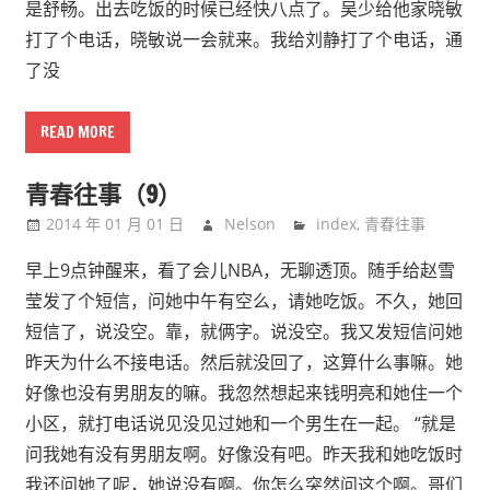
是舒畅。出去吃饭的时候已经快八点了。吴少给他家晓敏
打了个电话，晓敏说一会就来。我给刘静打了个电话，通
了没
READ MORE
青春往事（9）
2014 年 01 月 01 日
Nelson
index
,
青春往事
早上9点钟醒来，看了会儿NBA，无聊透顶。随手给赵雪
莹发了个短信，问她中午有空么，请她吃饭。不久，她回
短信了，说没空。靠，就俩字。说没空。我又发短信问她
昨天为什么不接电话。然后就没回了，这算什么事嘛。她
好像也没有男朋友的嘛。我忽然想起来钱明亮和她住一个
小区，就打电话说见没见过她和一个男生在一起。 “就是
问我她有没有男朋友啊。好像没有吧。昨天我和她吃饭时
我还问她了呢，她说没有啊。你怎么突然问这个啊。哥们