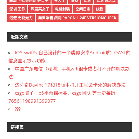
新周刊 社会问题 好日子
春天里
查找
正则
正则表达式
深圳 工作
深爱某女子
电路封装
空间日志
线程
逃避 无能无力
魔兽争霸 战网 PVPGN 1.24E VERSIONCHECK
近期文章
IOS-swift5-自己设计的一个类似安卓Android的TOAST的
信息显示提示功能
中国广东电信（深圳）手机wifi很卡或者打不开的解决办
法
达芬奇Davinci17和18版本打开工程会卡死的解决办法
csgo骗子，b5平台锦标赛，csgo团队 芝士史莱姆
76561198991399077
???
链接表