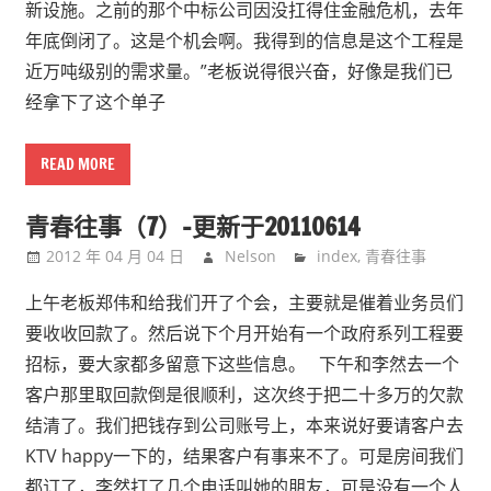
新设施。之前的那个中标公司因没扛得住金融危机，去年
年底倒闭了。这是个机会啊。我得到的信息是这个工程是
近万吨级别的需求量。”老板说得很兴奋，好像是我们已
经拿下了这个单子
READ MORE
青春往事（7）–更新于20110614
2012 年 04 月 04 日
Nelson
index
,
青春往事
上午老板郑伟和给我们开了个会，主要就是催着业务员们
要收收回款了。然后说下个月开始有一个政府系列工程要
招标，要大家都多留意下这些信息。 下午和李然去一个
客户那里取回款倒是很顺利，这次终于把二十多万的欠款
结清了。我们把钱存到公司账号上，本来说好要请客户去
KTV happy一下的，结果客户有事来不了。可是房间我们
都订了，李然打了几个电话叫她的朋友，可是没有一个人