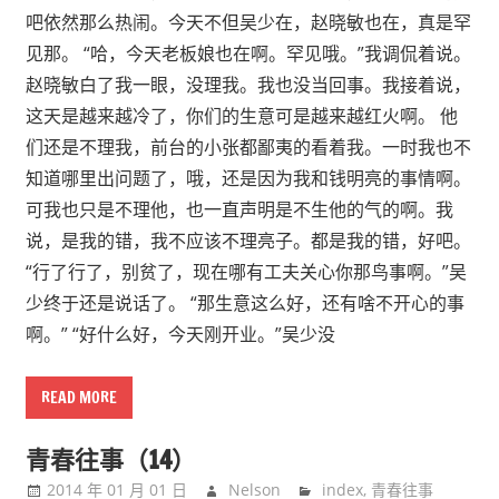
吧依然那么热闹。今天不但吴少在，赵晓敏也在，真是罕
见那。 “哈，今天老板娘也在啊。罕见哦。”我调侃着说。
赵晓敏白了我一眼，没理我。我也没当回事。我接着说，
这天是越来越冷了，你们的生意可是越来越红火啊。 他
们还是不理我，前台的小张都鄙夷的看着我。一时我也不
知道哪里出问题了，哦，还是因为我和钱明亮的事情啊。
可我也只是不理他，也一直声明是不生他的气的啊。我
说，是我的错，我不应该不理亮子。都是我的错，好吧。
“行了行了，别贫了，现在哪有工夫关心你那鸟事啊。”吴
少终于还是说话了。 “那生意这么好，还有啥不开心的事
啊。” “好什么好，今天刚开业。”吴少没
READ MORE
青春往事（14）
2014 年 01 月 01 日
Nelson
index
,
青春往事