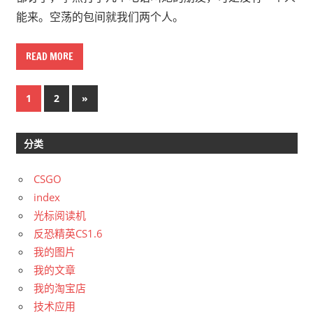
能来。空荡的包间就我们两个人。
READ MORE
文
Next
1
2
»
Posts
章
分类
导
航
CSGO
index
光标阅读机
反恐精英CS1.6
我的图片
我的文章
我的淘宝店
技术应用